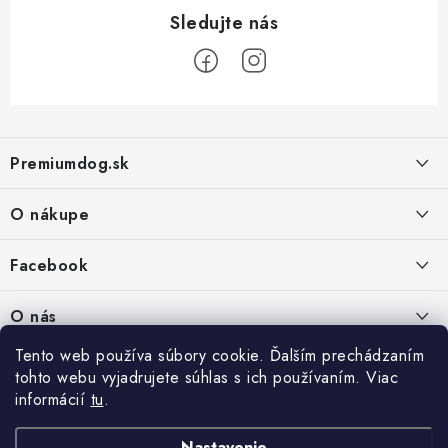
Z
á
Premiumdog.sk
p
ä
O nákupe
t
i
Doprava a platba
Facebook
e
Obchodné podmienky
PREDAJŇA:
O nás
Ochrana osobných údajov
Agromix-Š&Š s.r.o.
Tento web používa súbory cookie. Ďalším prechádzaním
Kontakty
Petőfiho 65
Vrátanie tovaru
tohto webu vyjadrujete súhlas s ich používaním. Viac
Štúrovo 943 01
Prečo nakúpiť u nás
Po-Pia - 8:00-18:00
informácií
tu
.
Reklamácie
So - 8:00-12:00
Predajňa
Nastavenie