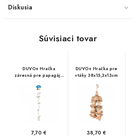
Diskusia
Súvisiaci tovar
DUVO+ Hračka
DUVO+ Hračka pre
závesná pre papagáje
vtáky 38x15,3x13cm
4 uzly z lana 50cm
7,70 €
38,70 €