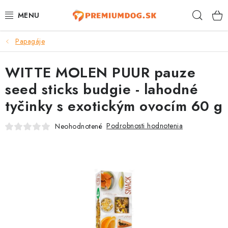
Prejsť
Hľad
na
obsah
Papagáje
TOP 100 PRODUKTOV
WITTE MOLEN PUUR pauze
NOVINKY
seed sticks budgie - lahodné
AKCIE
tyčinky s exotickým ovocím 60 g
ÚTULKY
Podrobnosti hodnotenia
Neohodnotené
KONTAKTY
PSY
MAČKY