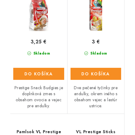
lastúrami pre andulky
60 g
3,25 €
3 €
Skladom
Skladom
DO KOŠÍKA
DO KOŠÍKA
Prestige Snack Budgies je
Dve pečené tyčinky pre
doplnková zmes s
andulky, okrem iného s
obsahom ovocia a vajec
obsahom vajec a lastúr
pre andulky.
ustrice.
Pamlsok VL Prestige
VL Prestige Sticks