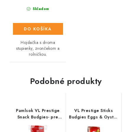
Skladom
DO KOŠÍKA
Hojdačka s dvoma
stupienky, zvončekom a
rolničkou.
Podobné produkty
Pamlsok VL Prestige
VL Prestige Sticks
Snack Budgies- pre
Budgies Eggs & Oyster
andulky 125 g
Shells 2 ks- 2 tyčinky s
vajcom a drvenými