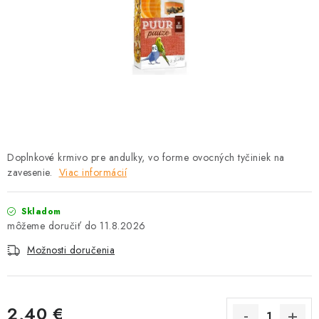
HLODAVCE
PAPAGÁJE
HOSPODÁRSKE ZVIERATÁ
DEZINFEKČNÉ PROSTRIEDKY
VONKAJŠIE VTÁCTVO
Doplnkové krmivo pre andulky, vo forme ovocných tyčiniek na
zavesenie.
Viac informácií
GELOREN KĽBOVÁ VÝŽIVA
Skladom
CHOVATEĽSKÉ POTREBY
11.8.2026
Možnosti doručenia
Kontakty
Predajňa
Útulky
Bonusový program
2,40 €