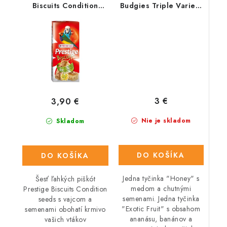
Biscuits Condition
Budgies Triple Variety
Seeds 6 ks- piškóty s
Pack 3 ks - tyčinky s
medom a drobnými
rôznymi príchuťami 90
semienkami 70 g
g
3 €
3,90 €
Nie je skladom
Skladom
DO KOŠÍKA
DO KOŠÍKA
Jedna tyčinka "Honey" s
Šesť ľahkých piškót
medom a chutnými
Prestige Biscuits Condition
semenami. Jedna tyčinka
seeds s vajcom a
"Exotic Fruit" s obsahom
semenami obohatí krmivo
ananásu, banánov a
vašich vtákov