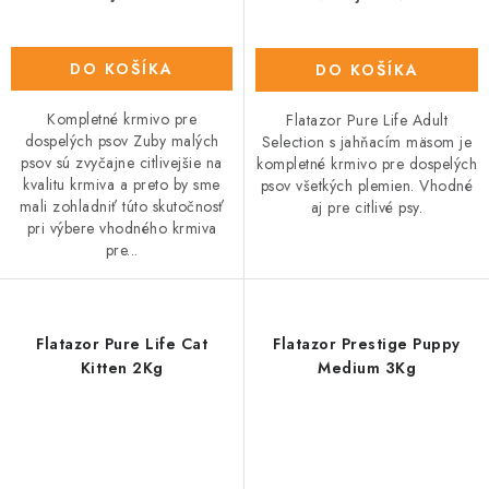
DO KOŠÍKA
DO KOŠÍKA
Kompletné krmivo pre
Flatazor Pure Life Adult
dospelých psov Zuby malých
Selection s jahňacím mäsom je
psov sú zvyčajne citlivejšie na
kompletné krmivo pre dospelých
kvalitu krmiva a preto by sme
psov všetkých plemien. Vhodné
mali zohladniť túto skutočnosť
aj pre citlivé psy.
pri výbere vhodného krmiva
pre...
Flatazor Pure Life Cat
Flatazor Prestige Puppy
Kitten 2Kg
Medium 3Kg