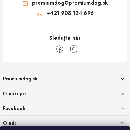
premiumdog
@
premiumdog.sk
+421 908 134 696
Z
á
Premiumdog.sk
p
ä
O nákupe
t
i
Doprava a platba
Facebook
e
Obchodné podmienky
PREDAJŇA:
O nás
Ochrana osobných údajov
Agromix-Š&Š s.r.o.