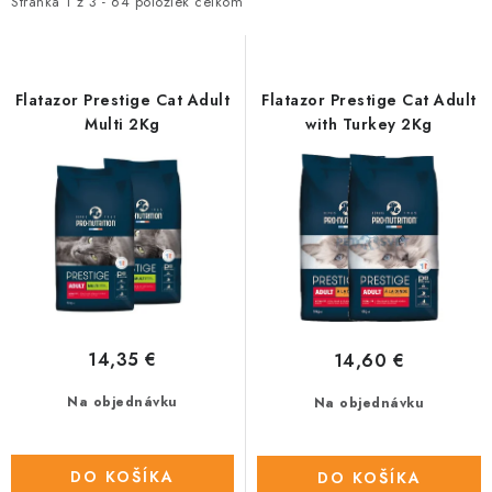
i
e
HLODAVCE
Stránka
1
z
3
-
64
položiek celkom
s
n
PAPAGÁJE
p
i
r
e
Flatazor Prestige Cat Adult
Flatazor Prestige Cat Adult
HOSPODÁRSKE ZVIERATÁ
o
p
Multi 2Kg
with Turkey 2Kg
d
r
DEZINFEKČNÉ PROSTRIEDKY
u
o
k
d
VONKAJŠIE VTÁCTVO
t
u
o
k
GELOREN KĽBOVÁ VÝŽIVA
v
t
o
CHOVATEĽSKÉ POTREBY
14,35 €
14,60 €
v
Na objednávku
Na objednávku
Kontakty
Predajňa
Útulky
Bonusový program
DO KOŠÍKA
DO KOŠÍKA