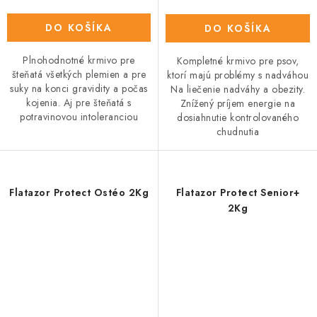
DO KOŠÍKA
DO KOŠÍKA
Plnohodnotné krmivo pre
Kompletné krmivo pre psov,
šteňatá všetkých plemien a pre
ktorí majú problémy s nadváhou
suky na konci gravidity a počas
Na liečenie nadváhy a obezity.
kojenia. Aj pre šteňatá s
Znížený príjem energie na
potravinovou intoleranciou
dosiahnutie kontrolovaného
chudnutia
Flatazor Protect Ostéo 2Kg
Flatazor Protect Senior+
2Kg