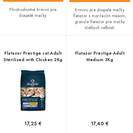
Plnohodnotné krmivo pre
Krmivo pre dospelé mačky
dospelé mačky.
flatazor s morčacím mäsom,
granule flatazor pre mačky
všetkých veľkostí.
Flatazor Prestige cat Adult
Flatazor Prestige Adult
Sterilized with Chicken 2Kg
Medium 3Kg
17,25 €
17,40 €