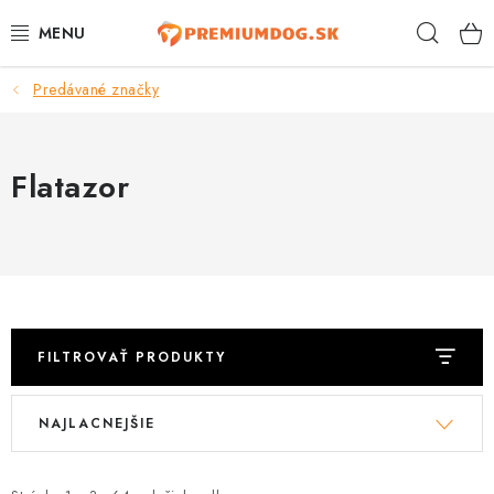
Prejsť
Hľad
na
obsah
Predávané značky
TOP 100 PRODUKTOV
NOVINKY
Flatazor
AKCIE
ÚTULKY
KONTAKTY
FILTROVAŤ PRODUKTY
PSY
V
R
NAJLACNEJŠIE
ý
a
MAČKY
p
d