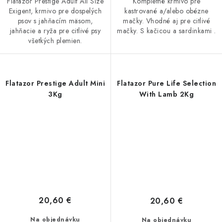
Flatazor Prestige Adult All Size
Kompletné krmivo pre
Exigent, krmivo pre dospelých
kastrované a/alebo obézne
psov s jahňacím mäsom,
mačky. Vhodné aj pre citlivé
jahňacie a ryža pre citlivé psy
mačky. S kačicou a sardinkami .
všetkých plemien.
Flatazor Prestige Adult Mini
Flatazor Pure Life Selection
3Kg
With Lamb 2Kg
20,60 €
20,60 €
Na objednávku
Na objednávku