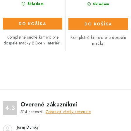
Skladom
Skladom
DO KOŠÍKA
DO KOŠÍKA
Kompletné suché krmivo pre
Kompletné krmivo pre dospelé
dospelé mačky žijúce v interiéri.
mačky.
O
v
l
á
d
Overené zákazníkmi
a
4.3
514
recenzií.
Zobraziť všetky recenzie
c
i
Juraj Ďurský
e