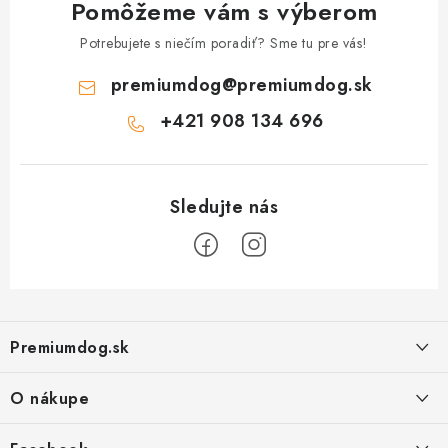
Pomôžeme vám s výberom
Potrebujete s niečím poradiť? Sme tu pre vás!
premiumdog
@
premiumdog.sk
+421 908 134 696
Z
á
Premiumdog.sk
p
ä
O nákupe
t
i
Doprava a platba