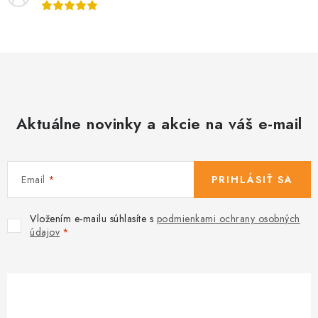
p
r
v
k
y
v
Aktuálne novinky a akcie na váš e-mail
ý
p
i
s
Email
PRIHLÁSIŤ SA
u
Vložením e-mailu súhlasíte s
podmienkami ochrany osobných
údajov