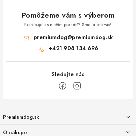
Pomôžeme vám s výberom
Potrebujete s niečím poradiť? Sme tu pre vás!
premiumdog
@
premiumdog.sk
+421 908 134 696
Z
á
Premiumdog.sk
p
ä
O nákupe