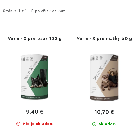
HLODAVCE
p
d
i
e
Stránka
1
z
1
-
2
položiek celkom
PAPAGÁJE
s
n
p
i
HOSPODÁRSKE ZVIERATÁ
r
e
Verm - X pre psov 100 g
Verm - X pre mačky 60 g
o
p
DEZINFEKČNÉ PROSTRIEDKY
d
r
u
o
VONKAJŠIE VTÁCTVO
k
d
t
u
GELOREN KĽBOVÁ VÝŽIVA
o
k
v
t
CHOVATEĽSKÉ POTREBY
o
9,40 €
10,70 €
v
Kontakty
Predajňa
Útulky
Bonusový program
Nie je skladom
Skladom