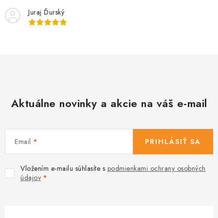
i
Juraj Ďurský
e
p
r
v
k
y
v
Aktuálne novinky a akcie na váš e-mail
ý
p
i
s
Email
PRIHLÁSIŤ SA
u
Vložením e-mailu súhlasíte s
podmienkami ochrany osobných
údajov