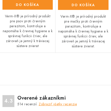
DO KOŠÍKA
DO KOŠÍKA
Verm-X® je prírodný produkt
Verm-X® je prírodný produkt
pre psov proti črevným
pre mačky proti črevným
parazitom, kontroluje a
parazitom, kontroluje a
napomáha k črevnej hygiene a k
napomáha k črevnej hygiene a k
správnej funkcii čriev, ale
správnej funkcii čriev, ale
zároveň je jemný k tráviacej
zároveň je jemný k tráviacej
sústave zvierat
sústave zvierat.
O
v
l
á
d
Overené zákazníkmi
a
4.3
514
recenzií.
Zobraziť všetky recenzie
c