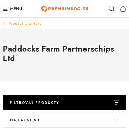
Prejsť
Hľad
na
obsah
Predávané značky
TOP 100 PRODUKTOV
NOVINKY
Paddocks Farm Partnerschips
AKCIE
Ltd
ÚTULKY
KONTAKTY
PSY
FILTROVAŤ PRODUKTY
V
R
MAČKY
NAJLACNEJŠIE
ý
a