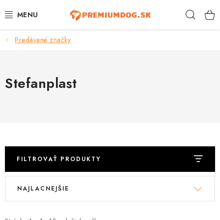
Prejsť
Hľad
na
obsah
Predávané značky
TOP 100 PRODUKTOV
NOVINKY
Stefanplast
AKCIE
ÚTULKY
KONTAKTY
FILTROVAŤ PRODUKTY
PSY
V
R
NAJLACNEJŠIE
ý
a
MAČKY
p
d