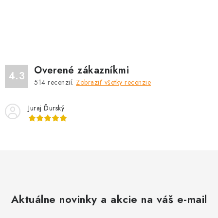
O
v
l
á
d
Overené zákazníkmi
a
4.3
514
recenzií.
Zobraziť všetky recenzie
c
i
Juraj Ďurský
e
p
r
v
k
y
v
Aktuálne novinky a akcie na váš e-mail
ý
p