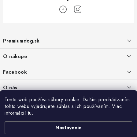
Z
á
Premiumdog.sk
p
ä
O nákupe
t
i
Doprava a platba
Facebook
e
Obchodné podmienky
PREDAJŇA:
O nás
Ochrana osobných údajov
Agromix-Š&Š s.r.o.
Tento web používa súbory cookie. Ďalším prechádzaním
Kontakty
Petőfiho 65
Vrátanie tovaru
tohto webu vyjadrujete súhlas s ich používaním. Viac
Štúrovo 943 01
Prečo nakúpiť u nás
informácií
tu
.
Po-Pia - 8:00-18:00
Reklamácie
So - 8:00-12:00
Predajňa
Nastavenie