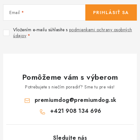
i
s
Email
PRIHLÁSIŤ SA
u
Vložením e-mailu súhlasíte s
podmienkami ochrany osobných
údajov
Pomôžeme vám s výberom
Potrebujete s niečím poradiť? Sme tu pre vás!
premiumdog
@
premiumdog.sk
+421 908 134 696