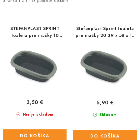
i
e
HLODAVCE
Stránka
1
z
1
-
13
položiek celkom
s
n
PAPAGÁJE
p
i
r
e
STEFANPLAST SPRINT
Stefanplast Sprint toaleta
HOSPODÁRSKE ZVIERATÁ
o
p
toaleta pre mačky 10
pre mačky 20 39 x 58 x 17
31x43x14cm
cm
d
r
DEZINFEKČNÉ PROSTRIEDKY
u
o
k
d
VONKAJŠIE VTÁCTVO
t
u
o
k
GELOREN KĽBOVÁ VÝŽIVA
v
t
o
CHOVATEĽSKÉ POTREBY
3,50 €
5,90 €
v
Nie je skladom
Skladom
Kontakty
Predajňa
Útulky
Bonusový program
DO KOŠÍKA
DO KOŠÍKA