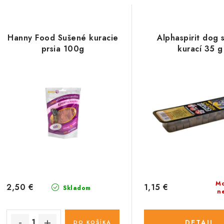
Hanny Food Sušené kuracie
Alphaspirit dog 
prsia 100g
kurací 35 g
Mo
2,50 €
1,15 €
Skladom
n
DETAIL
DO KOŠÍKA