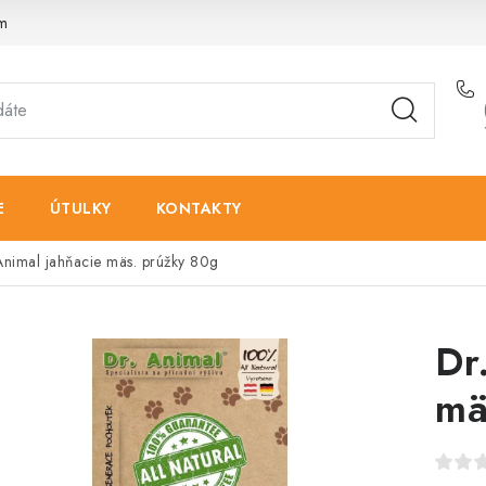
am
E
ÚTULKY
KONTAKTY
Animal jahňacie mäs. prúžky 80g
Dr
mä