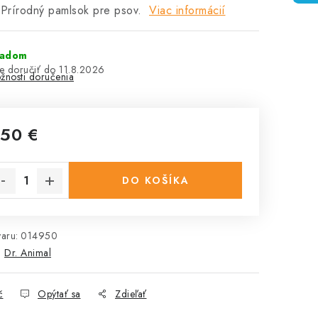
Prírodný pamlsok pre psov.
Viac informácií
ladom
11.8.2026
žnosti doručenia
,50 €
notková cena:
DO KOŠÍKA
aru:
014950
:
Dr. Animal
č
Opýtať sa
Zdieľať