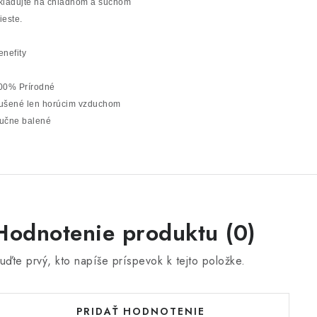
kladujte na chladnom a suchom
ieste.
enefity
00% Prírodné
ušené len horúcim vzduchom
učne balené
Hodnotenie produktu (0)
uďte prvý, kto napíše príspevok k tejto položke.
PRIDAŤ HODNOTENIE