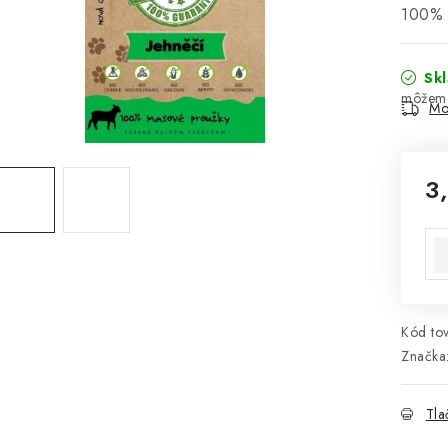
100% 
Sk
Mo
3
Jed
Kód tov
Značka
Tla