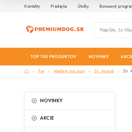
Prejsť
Kontakty
Predajňa
Útulky
Bonusový progr
na
obsah
TOP 100 PRODUKTOV
NOVINKY
AKCI
Domov
Psy
Maškrty pre psov
Dr. Animal
Dr. 
B
K
Preskočiť
NOVINKY
kategórie
a
o
t
č
AKCIE
e
n