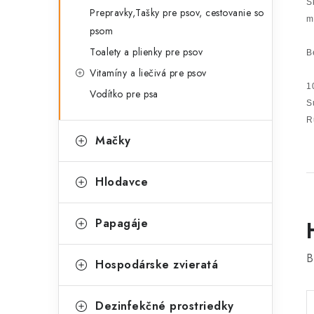
S
Prepravky,Tašky pre psov, cestovanie so
m
psom
Toalety a plienky pre psov
B
Vitamíny a liečivá pre psov
1
Vodítko pre psa
S
R
Mačky
Hlodavce
Papagáje
B
Hospodárske zvieratá
Dezinfekčné prostriedky