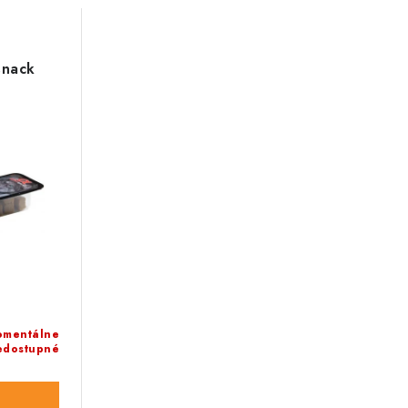
snack
mentálne
edostupné