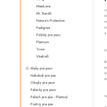
MeatLove
1
Mr. Bandit
O
Nature's Protection
i
Pedigree
n
a
Piškóty pre psov
Platinum
Trixie
O
Vitakraft
B
Misky pre psov
p
S
Náhubok pre psa
ď
Obojky pre psov
Pelechy pre psov
Pelech pre psa - Plastový
S
Postroj pre psa