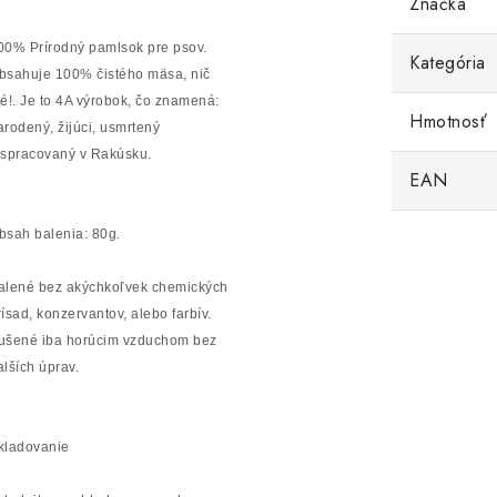
Značka
00% Prírodný pamlsok pre psov.
Kategória
bsahuje 100% čistého mäsa, nič
né!. Je to 4A výrobok, čo znamená:
Hmotnosť
arodený, žijúci, usmrtený
 spracovaný v Rakúsku.
EAN
bsah balenia: 80g.
alené bez akýchkoľvek chemických
rísad, konzervantov, alebo farbív.
ušené iba horúcim vzduchom bez
alších úprav.
kladovanie