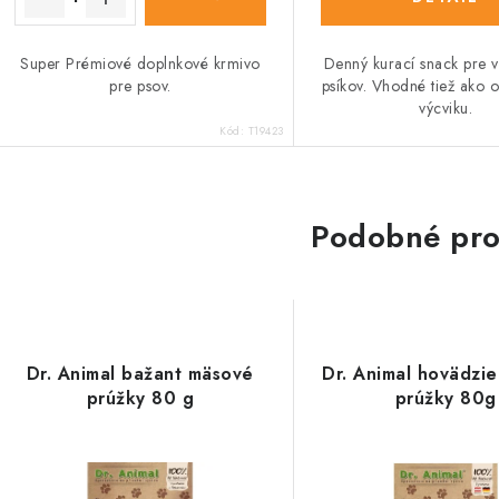
Super Prémiové doplnkové krmivo
Denný kurací snack pre 
pre psov.
psíkov. Vhodné tiež ako 
výcviku.
Kód:
T19423
Podobné pro
Dr. Animal bažant mäsové
Dr. Animal hovädzi
prúžky 80 g
prúžky 80g