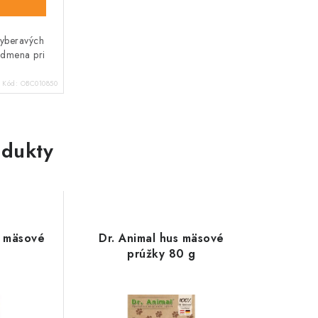
vyberavých
odmena pri
Kód:
OBC010850
dukty
e mäsové
Dr. Animal hus mäsové
prúžky 80 g