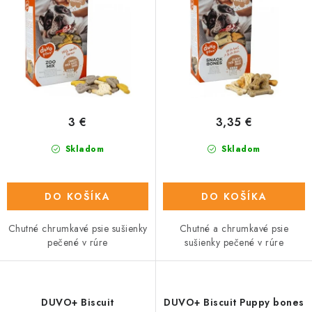
u
o
k
d
t
u
o
k
v
t
o
3 €
3,35 €
v
Skladom
Skladom
DO KOŠÍKA
DO KOŠÍKA
Chutné chrumkavé psie sušienky
Chutné a chrumkavé psie
pečené v rúre
sušienky pečené v rúre
DUVO+ Biscuit
DUVO+ Biscuit Puppy bones