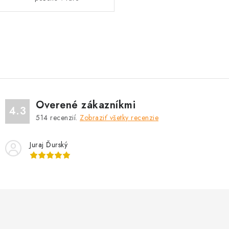
O
v
l
á
d
Overené zákazníkmi
a
4.3
514
recenzií.
Zobraziť všetky recenzie
c
i
Juraj Ďurský
e
p
r
v
k
y
v