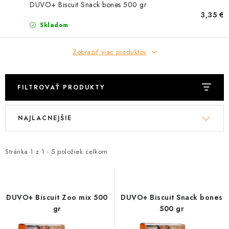
HLODAVCE
DUVO+ Biscuit Snack bones 500 gr
3,35 €
Skladom
PAPAGÁJE
Zobraziť viac produktov
HOSPODÁRSKE ZVIERATÁ
DEZINFEKČNÉ PROSTRIEDKY
FILTROVAŤ PRODUKTY
VONKAJŠIE VTÁCTVO
V
R
NAJLACNEJŠIE
ý
a
GELOREN KĽBOVÁ VÝŽIVA
p
d
i
e
Stránka
1
z
1
-
5
položiek celkom
CHOVATEĽSKÉ POTREBY
s
n
p
i
Kontakty
Predajňa
Útulky
Bonusový program
r
e
DUVO+ Biscuit Zoo mix 500
DUVO+ Biscuit Snack bones
o
p
gr
500 gr
d
r