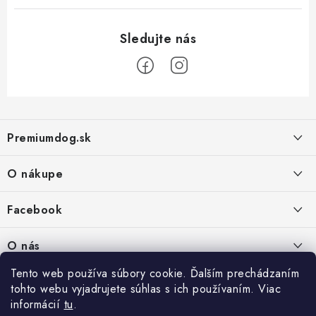
Z
á
Premiumdog.sk
p
ä
O nákupe
t
i
Doprava a platba
Facebook
e
Obchodné podmienky
PREDAJŇA:
O nás
Ochrana osobných údajov
Agromix-Š&Š s.r.o.
Tento web používa súbory cookie. Ďalším prechádzaním
Kontakty
Petőfiho 65
Vrátanie tovaru
tohto webu vyjadrujete súhlas s ich používaním. Viac
Štúrovo 943 01
Prečo nakúpiť u nás
Po-Pia - 8:00-18:00
informácií
tu
.
Reklamácie