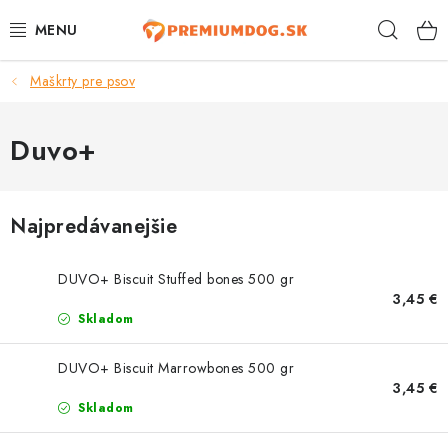
Prejsť
Hľad
na
obsah
Maškrty pre psov
TOP 100 PRODUKTOV
NOVINKY
Duvo+
AKCIE
Najpredávanejšie
ÚTULKY
DUVO+ Biscuit Stuffed bones 500 gr
KONTAKTY
3,45 €
Skladom
PSY
DUVO+ Biscuit Marrowbones 500 gr
3,45 €
MAČKY
Skladom