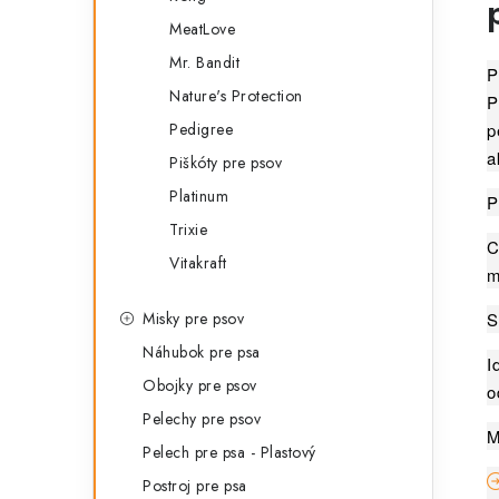
MeatLove
Mr. Bandit
P
Nature's Protection
P
Pedigree
p
a
Piškóty pre psov
Platinum
P
Trixie
C
Vitakraft
m
Misky pre psov
S
Náhubok pre psa
I
Obojky pre psov
o
Pelechy pre psov
M
Pelech pre psa - Plastový
Postroj pre psa