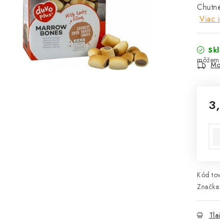
Chutné
Viac 
Sk
Mo
3
Jed
Kód tov
Značka
Tla