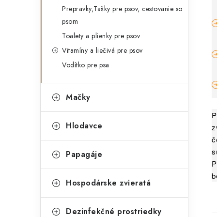
Prepravky,Tašky pre psov, cestovanie so
psom
Toalety a plienky pre psov
Vitamíny a liečivá pre psov
Vodítko pre psa
Mačky
P
Hlodavce
z
č
s
Papagáje
P
b
Hospodárske zvieratá
Dezinfekčné prostriedky