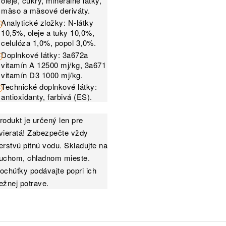
oleje, cukry, minerálne látky,
mäso a mäsové deriváty.
Analytické zložky: N-látky
10,5%, oleje a tuky 10,0%,
celulóza 1,0%, popol 3,0%.
Doplnkové látky: 3a672a
vitamín A 12500 mj/kg, 3a671
vitamín D3 1000 mj/kg.
Technické doplnkové látky:
antioxidanty, farbivá (ES).
rodukt je určený len pre
vieratá! Zabezpečte vždy
erstvú pitnú vodu. Skladujte na
uchom, chladnom mieste.
ochúťky podávajte popri ich
ežnej potrave.