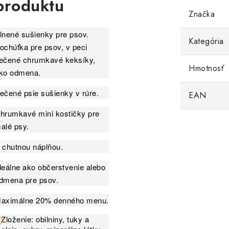
produktu
Značka
lnené sušienky pre psov.
Kategória
ochúťka pre psov, v peci
ečené chrumkavé keksíky,
Hmotnosť
ko odmena.
ečené psie sušienky v rúre.
EAN
hrumkavé mini kostičky pre
alé psy.
 chutnou náplňou.
deálne ako občerstvenie alebo
dmena pre psov.
aximálne 20% denného menu.
Zloženie: obilniny, tuky a