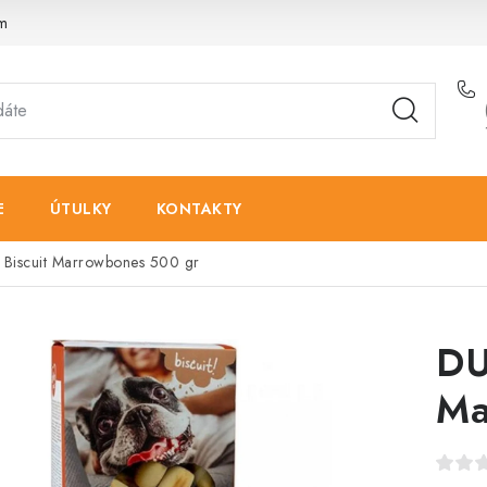
am
E
ÚTULKY
KONTAKTY
iscuit Marrowbones 500 gr
DU
Ma