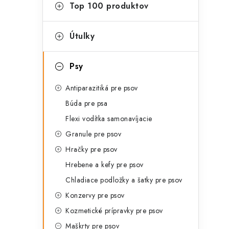
g
Top 100 produktov
ý
ó
p
r
Útulky
a
i
Psy
e
n
Antiparazitiká pre psov
e
Búda pre psa
l
Flexi vodítka samonavíjacie
Granule pre psov
Hračky pre psov
Hrebene a kefy pre psov
Chladiace podložky a šatky pre psov
Konzervy pre psov
Kozmetické prípravky pre psov
Maškrty pre psov