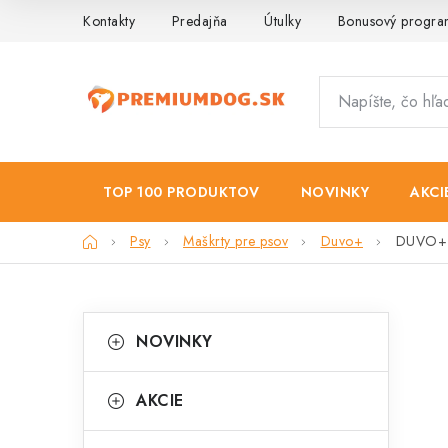
Prejsť
Kontakty
Predajňa
Útulky
Bonusový progr
na
obsah
TOP 100 PRODUKTOV
NOVINKY
AKCI
Domov
Psy
Maškrty pre psov
Duvo+
DUVO+ B
B
K
Preskočiť
NOVINKY
kategórie
a
o
t
č
AKCIE
e
n