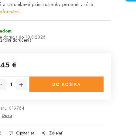
 a chrumkavé psie sušienky pečené v rúre
informácií
ladom
10.8.2026
žnosti doručenia
,45 €
notková cena:
DO KOŠÍKA
aru:
019764
:
Duvo
č
Opýtať sa
Zdieľať