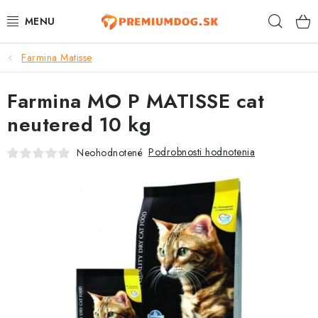
Prejsť
Hľad
na
obsah
Farmina Matisse
TOP 100 PRODUKTOV
Farmina MO P MATISSE cat
NOVINKY
neutered 10 kg
AKCIE
Podrobnosti hodnotenia
Neohodnotené
ÚTULKY
KONTAKTY
PSY
MAČKY