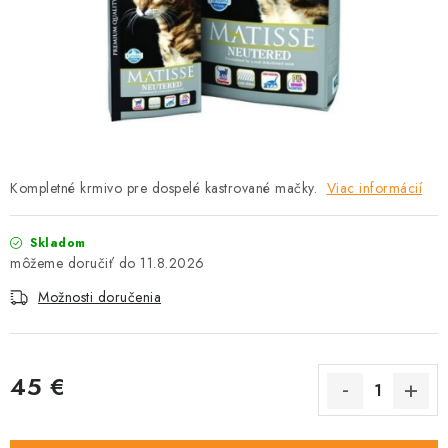
HLODAVCE
PAPAGÁJE
HOSPODÁRSKE ZVIERATÁ
DEZINFEKČNÉ PROSTRIEDKY
Kompletné krmivo pre dospelé kastrované mačky.
Viac informácií
VONKAJŠIE VTÁCTVO
Skladom
GELOREN KĽBOVÁ VÝŽIVA
11.8.2026
Možnosti doručenia
CHOVATEĽSKÉ POTREBY
Kontakty
Predajňa
Útulky
Bonusový program
45 €
Jednotková cena: