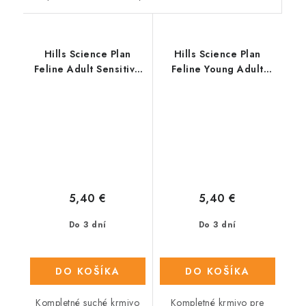
Hills Science Plan
Hills Science Plan
Feline Adult Sensitive
Feline Young Adult
Stomach & Skin 300 g
SterilizedCat Chicken
300 g
5,40 €
5,40 €
Do 3 dní
Do 3 dní
DO KOŠÍKA
DO KOŠÍKA
Kompletné suché krmivo
Kompletné krmivo pre