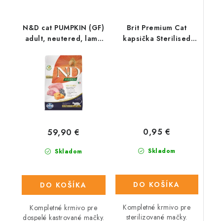
N&D cat PUMPKIN (GF)
Brit Premium Cat
adult, neutered, lamb
kapsička Sterilised
& blueberry 5 kg
Chicken Slice 100g
0,95 €
59,90 €
Skladom
Skladom
DO KOŠÍKA
DO KOŠÍKA
Kompletné krmivo pre
Kompletné krmivo pre
sterilizované mačky.
dospelé kastrované mačky.