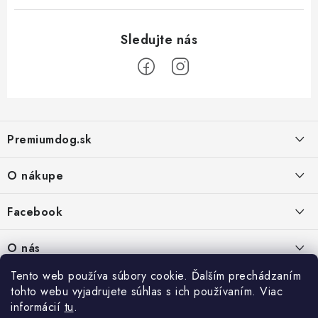
Z
á
Premiumdog.sk
p
ä
O nákupe
t
i
Doprava a platba
Facebook
e
Obchodné podmienky
PREDAJŇA:
O nás
Ochrana osobných údajov
Agromix-Š&Š s.r.o.
Tento web používa súbory cookie. Ďalším prechádzaním
Kontakty
Petőfiho 65
Vrátanie tovaru
tohto webu vyjadrujete súhlas s ich používaním. Viac
Štúrovo 943 01
Prečo nakúpiť u nás
Po-Pia - 8:00-18:00
informácií
tu
.
Reklamácie