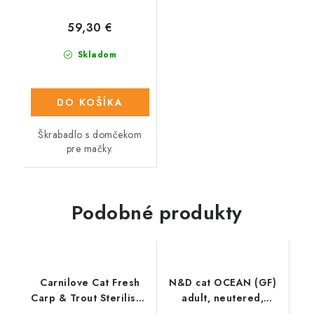
59,30 €
Skladom
DO KOŠÍKA
Škrabadlo s domčekom
pre mačky.
Podobné produkty
Carnilove Cat Fresh
N&D cat OCEAN (GF)
Carp & Trout Sterilised
adult, neutered,
Adult 2kg
herring & orange 5 kg