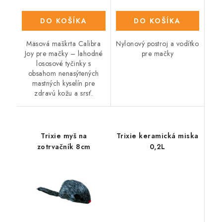
DO KOŠÍKA
DO KOŠÍKA
Mäsová maškrta Calibra
Nylonový postroj a vodítko
Joy pre mačky – lahodné
pre mačky
lososové tyčinky s
obsahom nenasýtených
mastných kyselín pre
zdravú kožu a srsť.
Trixie myš na
Trixie keramická miska
zotrvačník 8cm
0,2L