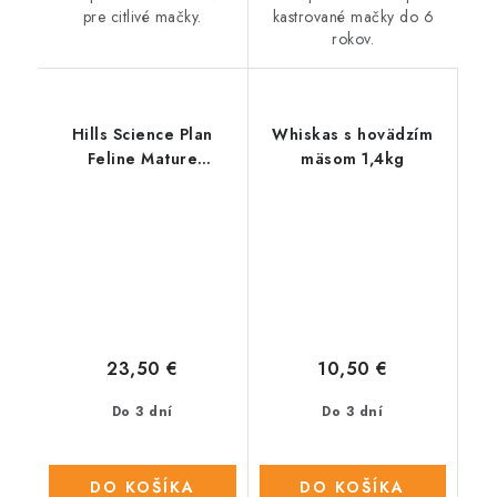
pre citlivé mačky.
kastrované mačky do 6
rokov.
Hills Science Plan
Whiskas s hovädzím
Feline Mature
mäsom 1,4kg
SterilizedCat Chicken
1.5 kg
23,50 €
10,50 €
Do 3 dní
Do 3 dní
DO KOŠÍKA
DO KOŠÍKA