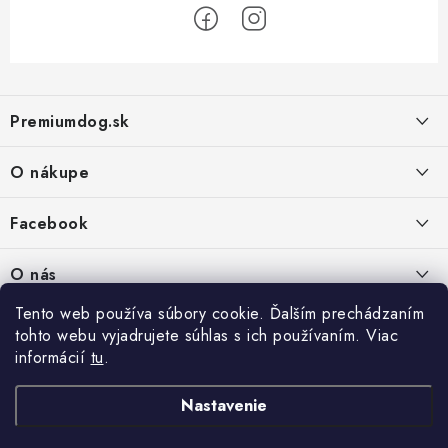
Z
á
Premiumdog.sk
p
ä
O nákupe
t
i
Doprava a platba
Facebook
e
Obchodné podmienky
PREDAJŇA:
O nás
Ochrana osobných údajov
Agromix-Š&Š s.r.o.
Tento web používa súbory cookie. Ďalším prechádzaním
Kontakty
Petőfiho 65
Vrátanie tovaru
tohto webu vyjadrujete súhlas s ich používaním. Viac
Štúrovo 943 01
Prečo nakúpiť u nás
Po-Pia - 8:00-18:00
informácií
tu
.
Reklamácie
So - 8:00-12:00
Predajňa
Nastavenie