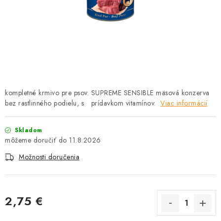
HLODAVCE
PAPAGÁJE
HOSPODÁRSKE ZVIERATÁ
DEZINFEKČNÉ PROSTRIEDKY
kompletné krmivo pre psov. SUPREME SENSIBLE mäsová konzerva
bez rastlinného podielu, s prídavkom vitamínov.
VONKAJŠIE VTÁCTVO
Viac informácií
GELOREN KĽBOVÁ VÝŽIVA
Skladom
11.8.2026
CHOVATEĽSKÉ POTREBY
Možnosti doručenia
Kontakty
Predajňa
Útulky
Bonusový program
2,75 €
Jednotková cena: