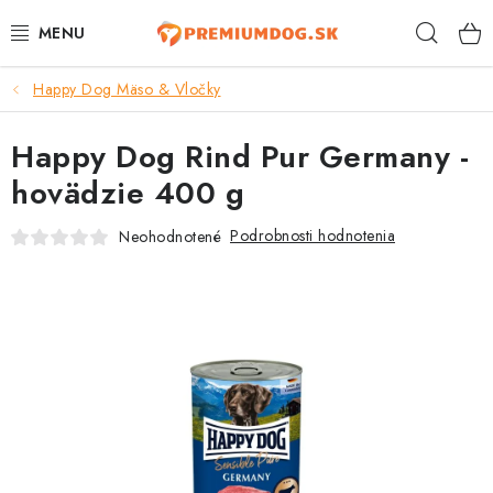
Prejsť
Hľad
na
obsah
Happy Dog Mäso & Vločky
TOP 100 PRODUKTOV
Happy Dog Rind Pur Germany -
NOVINKY
hovädzie 400 g
AKCIE
Podrobnosti hodnotenia
Neohodnotené
ÚTULKY
KONTAKTY
PSY
MAČKY