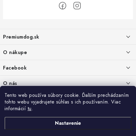
Z
á
Premiumdog.sk
p
ä
O nákupe
t
i
Doprava a platba
Facebook
e
Obchodné podmienky
PREDAJŇA:
O nás
Ochrana osobných údajov
Agromix-Š&Š s.r.o.
Tento web používa súbory cookie. Ďalším prechádzaním
Kontakty
Petőfiho 65
Vrátanie tovaru
tohto webu vyjadrujete súhlas s ich používaním. Viac
Štúrovo 943 01
Prečo nakúpiť u nás
Po-Pia - 8:00-18:00
informácií
tu
.
Reklamácie
So - 8:00-12:00
Predajňa
Nastavenie