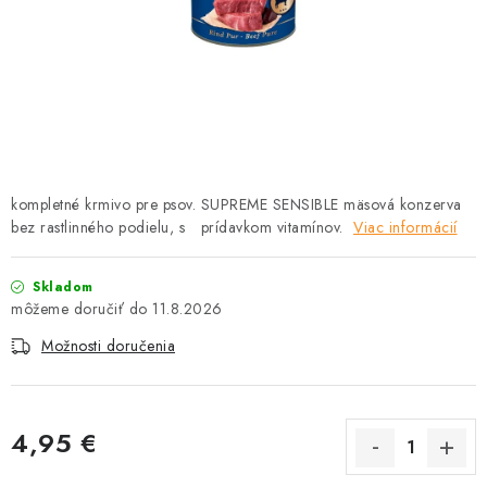
HLODAVCE
PAPAGÁJE
HOSPODÁRSKE ZVIERATÁ
DEZINFEKČNÉ PROSTRIEDKY
kompletné krmivo pre psov. SUPREME SENSIBLE mäsová konzerva
bez rastlinného podielu, s prídavkom vitamínov.
VONKAJŠIE VTÁCTVO
Viac informácií
GELOREN KĽBOVÁ VÝŽIVA
Skladom
11.8.2026
CHOVATEĽSKÉ POTREBY
Možnosti doručenia
Kontakty
Predajňa
Útulky
Bonusový program
4,95 €
Jednotková cena: