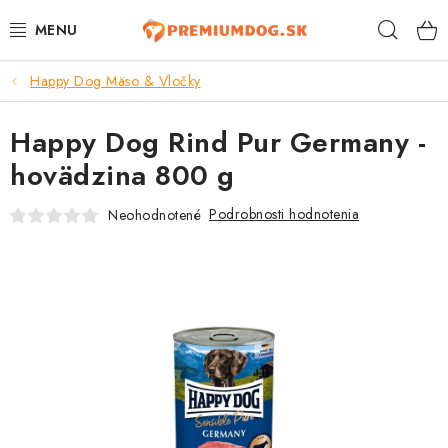
Prejsť
Hľad
na
obsah
Happy Dog Mäso & Vločky
TOP 100 PRODUKTOV
Happy Dog Rind Pur Germany -
NOVINKY
hovädzina 800 g
AKCIE
Podrobnosti hodnotenia
Neohodnotené
ÚTULKY
KONTAKTY
PSY
MAČKY