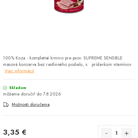
HLODAVCE
PAPAGÁJE
HOSPODÁRSKE ZVIERATÁ
DEZINFEKČNÉ PROSTRIEDKY
100% Koza - kompletné krmivo pre psov. SUPREME SENSIBLE
mäsová konzerva bez rastlinného podielu, s prídavkom vitamínov.
VONKAJŠIE VTÁCTVO
Viac informácií
GELOREN KĽBOVÁ VÝŽIVA
Skladom
7.8.2026
CHOVATEĽSKÉ POTREBY
Možnosti doručenia
Kontakty
Predajňa
Útulky
Bonusový program
3,35 €