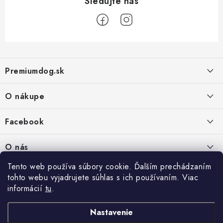
Z
á
Premiumdog.sk
p
ä
O nákupe
t
i
Doprava a platba
Facebook
e
Obchodné podmienky
PREDAJŇA:
O nás
Ochrana osobných údajov
Agromix-Š&Š s.r.o.
Tento web používa súbory cookie. Ďalším prechádzaním
Kontakty
Petőfiho 65
Vrátanie tovaru
tohto webu vyjadrujete súhlas s ich používaním. Viac
Štúrovo 943 01
Prečo nakúpiť u nás
Po-Pia - 8:00-18:00
informácií
tu
.
Reklamácie
So - 8:00-12:00
Predajňa
Nastavenie