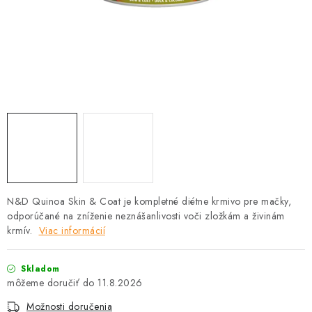
HLODAVCE
PAPAGÁJE
HOSPODÁRSKE ZVIERATÁ
DEZINFEKČNÉ PROSTRIEDKY
VONKAJŠIE VTÁCTVO
GELOREN KĽBOVÁ VÝŽIVA
N&D Quinoa Skin & Coat je kompletné diétne krmivo pre mačky,
odporúčané na zníženie neznášanlivosti voči zložkám a živinám
CHOVATEĽSKÉ POTREBY
krmív.
Viac informácií
Kontakty
Predajňa
Útulky
Bonusový program
Skladom
11.8.2026
Možnosti doručenia