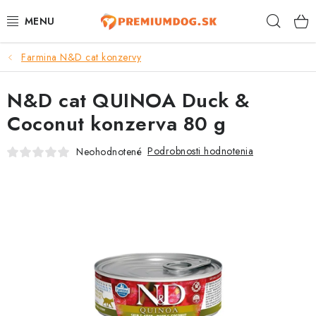
Prejsť
Hľad
na
obsah
Farmina N&D cat konzervy
TOP 100 PRODUKTOV
N&D cat QUINOA Duck &
NOVINKY
Coconut konzerva 80 g
AKCIE
Podrobnosti hodnotenia
Neohodnotené
ÚTULKY
KONTAKTY
PSY
MAČKY