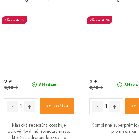
4 %
4 %
2 €
2 €
Skladom
Sklado
2,10 €
2,10 €
DO KOŠÍKA
DO 
Klasická receptúra obsahuje
Kompletné superprémio
čerstvé, kvalitné hovädzie mäso,
pre mačiatka.
ktoré je zdrojom bielkovín s