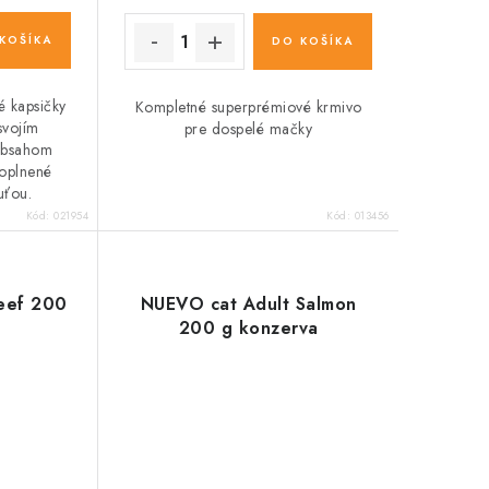
KOŠÍKA
DO KOŠÍKA
é kapsičky
Kompletné superprémiové krmivo
svojím
pre dospelé mačky
obsahom
doplnené
uťou.
Kód:
021954
Kód:
013456
eef 200
NUEVO cat Adult Salmon
200 g konzerva