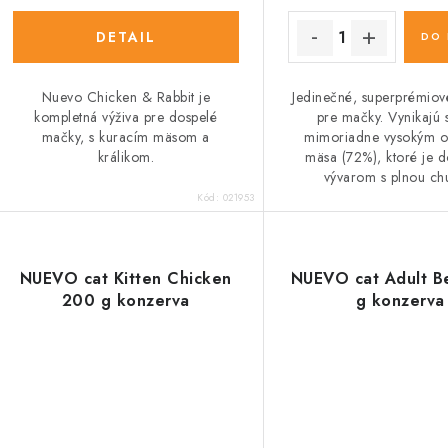
DETAIL
DO 
Nuevo Chicken & Rabbit je
Jedinečné, superprémiov
kompletná výživa pre dospelé
pre mačky. Vynikajú 
mačky, s kuracím mäsom a
mimoriadne vysokým 
králikom.
mäsa (72%), ktoré je 
vývarom s plnou ch
Kód:
021953
NUEVO cat Kitten Chicken
NUEVO cat Adult B
200 g konzerva
g konzerva