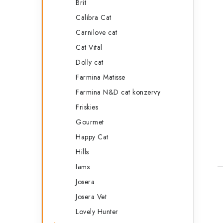
Brit
Calibra Cat
Carnilove cat
Cat Vital
Dolly cat
Farmina Matisse
t
Farmina N&D cat konzervy
Friskies
Gourmet
Happy Cat
Hills
Iams
Josera
Josera Vet
Lovely Hunter