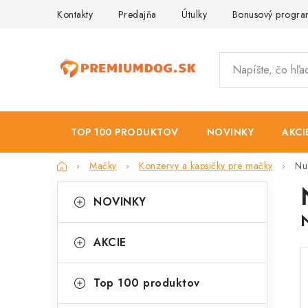
Prejsť
Kontakty
Predajňa
Útulky
Bonusový progr
na
obsah
TOP 100 PRODUKTOV
NOVINKY
AKCI
Domov
Mačky
Konzervy a kapsičky pre mačky
Nu
B
K
Preskočiť
NOVINKY
kategórie
a
o
t
č
AKCIE
e
n
g
Top 100 produktov
ý
ó