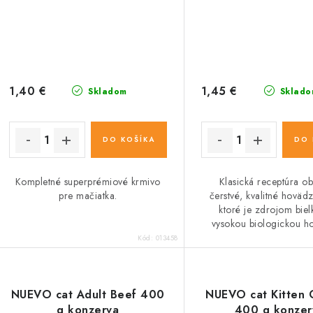
1,40 €
1,45 €
Skladom
Sklado
DO KOŠÍKA
DO 
Kompletné superprémiové krmivo
Klasická receptúra o
pre mačiatka.
čerstvé, kvalitné hoväd
ktoré je zdrojom biel
vysokou biologickou h
Kód:
013458
NUEVO cat Adult Beef 400
NUEVO cat Kitten 
g konzerva
400 g konzer