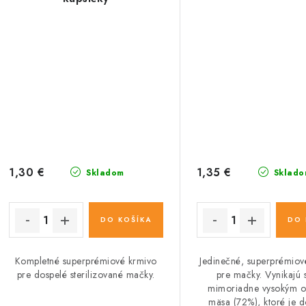
1,30 €
1,35 €
Skladom
Sklado
DO KOŠÍKA
DO 
Kompletné superprémiové krmivo
Jedinečné, superprémiov
pre dospelé sterilizované mačky.
pre mačky. Vynikajú 
mimoriadne vysokým 
mäsa (72%), ktoré je 