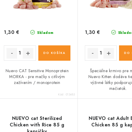
r
o
o
d
d
u
u
1,30 €
1,30 €
Skladom
Sklado
k
k
t
DO KOŠÍKA
DO 
o
o
Nuevo CAT Sensitive Monoprotein
Špeciálne krmivo pre 
v
v
MORKA - pre mačky s citlivým
Nuevo Kitten dodáva ti
zažívaním / monoprotein
výživné látky podporuj
mačiatok.
Kód:
013483
NUEVO cat Sterilized
NUEVO cat Adult 
Chicken with Rice 85 g
Chicken 85 g kap
kapsičky