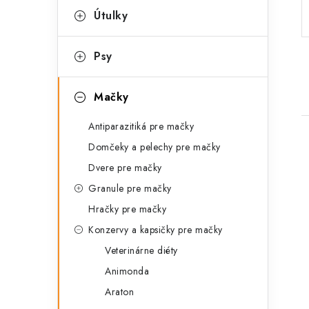
p
r
Útulky
a
i
Psy
e
n
e
Mačky
l
Antiparazitiká pre mačky
Domčeky a pelechy pre mačky
Dvere pre mačky
Granule pre mačky
Hračky pre mačky
i
Konzervy a kapsičky pre mačky
Veterinárne diéty
Animonda
Araton