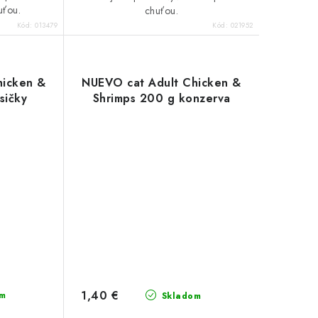
uťou.
chuťou.
Kód:
013479
Kód:
021952
hicken &
NUEVO cat Adult Chicken &
sičky
Shrimps 200 g konzerva
1,40 €
m
Skladom