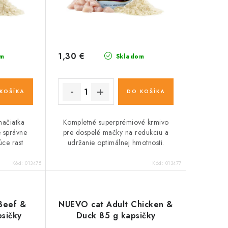
1,30 €
m
Skladom
KOŠÍKA
DO KOŠÍKA
mačiatka
Kompletné superprémiové krmivo
e správne
pre dospelé mačky na redukciu a
úce rast
udržanie optimálnej hmotnosti.
Kód:
013475
Kód:
013477
Beef &
NUEVO cat Adult Chicken &
sičky
Duck 85 g kapsičky