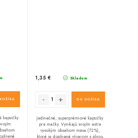
1,35 €
m
Skladom
KOŠÍKA
DO KOŠÍKA
é kapsičky
Jedinečné, superprémiové kapsičky
svojím
pre mačky. Vynikajú svojím extra
obsahom
vysokým obsahom mäsa (72%),
doplnené
ktoré je doplnené vývarom s plnou