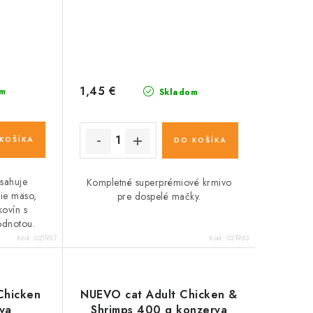
1,45 €
m
Skladom
KOŠÍKA
DO KOŠÍKA
bsahuje
Kompletné superprémiové krmivo
zie mäso,
pre dospelé mačky.
kovín s
odnotou.
Kód:
021957
Kód:
021963
Chicken
NUEVO cat Adult Chicken &
va
Shrimps 400 g konzerva