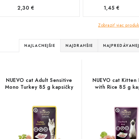
2,30 €
1,45 €
Zobraziť viac produk
R
NAJLACNEJŠIE
NAJDRAHŠIE
NAJPREDÁVANEJ
a
V
d
ý
e
NUEVO cat Adult Sensitive
NUEVO cat Kitten 
p
Mono Turkey 85 g kapsičky
with Rice 85 g ka
n
i
s
e
p
p
r