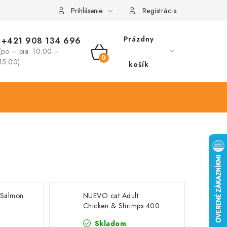
Prihlásenie
Registrácia
Prázdny
+421 908 134 696
(po – pia: 10:00 –
NÁKUPNÝ
15:00)
košík
KOŠÍK
 Salmon
NUEVO cat Adult
Chicken & Shrimps 400
g konzerva
Skladom