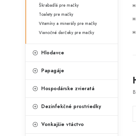
Škrabadlá pre mačky
H
Toalety pre mačky
H
Vitamíny a minerály pre mačky
Vianočné darčeky pre mačky
H
Hlodavce
Papagáje
Hospodárske zvieratá
B
Dezinfekčné prostriedky
Vonkajšie vtáctvo