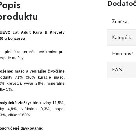
Popis
Dodatoč
produktu
Značka
UEVO cat Adult Kura & Krevety
Kategória
00 g konzerva
ompletné superprémiové krmivo pre
Hmotnosť
ospelé mačky.
EAN
loženie:
mäso a vedľajšie živočíšne
rodukty 71% (30% kuracie mäso,
0% krevety), vývar 28%, minerálne
átky 1%.
nalytické zložky:
bielkoviny 11,5%,
uky 4,8%, vláknina 0,3%, popol
,3%, vlhkosť 80%
oporučené dávkovanie: