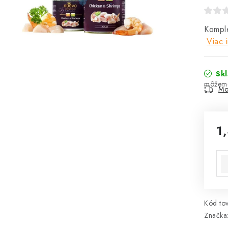
Kompl
Viac 
Sk
Mo
1
Jed
Kód tov
Značka