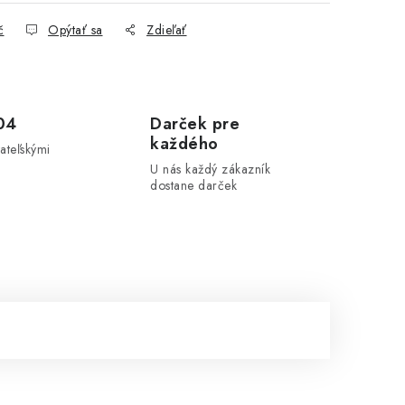
č
Opýtať sa
Zdieľať
04
Darček pre
každého
ateľskými
U nás každý zákazník
dostane darček