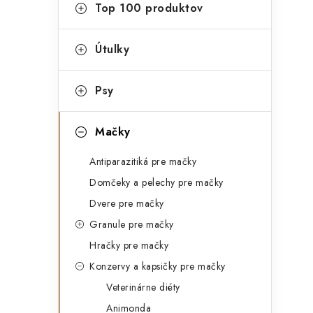
g
Top 100 produktov
ý
ó
p
r
Útulky
a
i
Psy
e
n
e
Mačky
l
Antiparazitiká pre mačky
Domčeky a pelechy pre mačky
Dvere pre mačky
Granule pre mačky
Hračky pre mačky
Konzervy a kapsičky pre mačky
Veterinárne diéty
Animonda