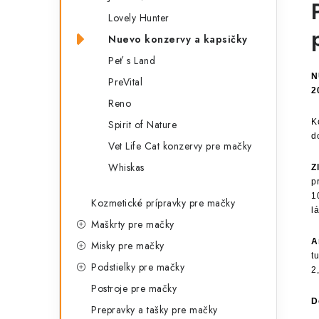
Lovely Hunter
Nuevo konzervy a kapsičky
Peť s Land
N
PreVital
2
Reno
K
Spirit of Nature
d
Vet Life Cat konzervy pre mačky
Whiskas
Z
p
1
Kozmetické prípravky pre mačky
l
Maškrty pre mačky
A
Misky pre mačky
t
Podstielky pre mačky
2
Postroje pre mačky
D
Prepravky a tašky pre mačky