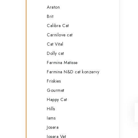
Araton
Brit
Calibra Cat
Carnilove cat
Cat Vital
Dolly cat
Farmina Matisse
Farmina N&D cat konzervy
Friskies
Gourmet
Happy Cat
Hills
Iams
Josera
Josera Vet