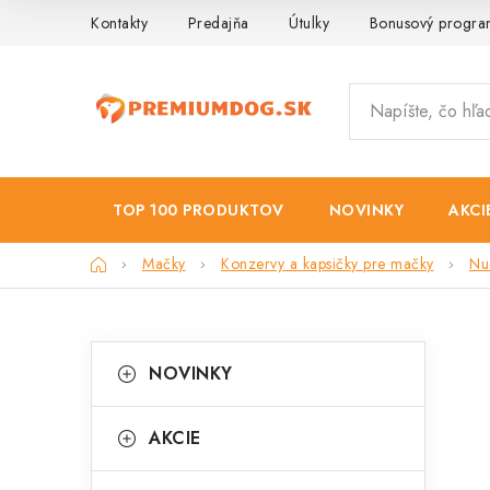
Prejsť
Kontakty
Predajňa
Útulky
Bonusový progr
na
obsah
TOP 100 PRODUKTOV
NOVINKY
AKCI
Domov
Mačky
Konzervy a kapsičky pre mačky
Nu
B
K
Preskočiť
NOVINKY
kategórie
a
o
t
č
AKCIE
e
n