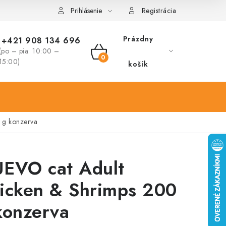
Prihlásenie
Registrácia
Prázdny
+421 908 134 696
(po – pia: 10:00 –
NÁKUPNÝ
15:00)
košík
KOŠÍK
 g konzerva
EVO cat Adult
icken & Shrimps 200
konzerva