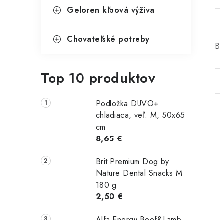
Geloren kľbová výživa
Chovateľské potreby
B
Top 10 produktov
Podložka DUVO+
chladiaca, veľ. M, 50x65
cm
8,65 €
Brit Premium Dog by
Nature Dental Snacks M
180 g
2,50 €
Alfa Energy Beef&Lamb