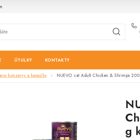
am
E
ÚTULKY
KONTAKTY
evo konzervy a kapsičky
NUEVO cat Adult Chicken & Shrimps 200
NU
Ch
g 