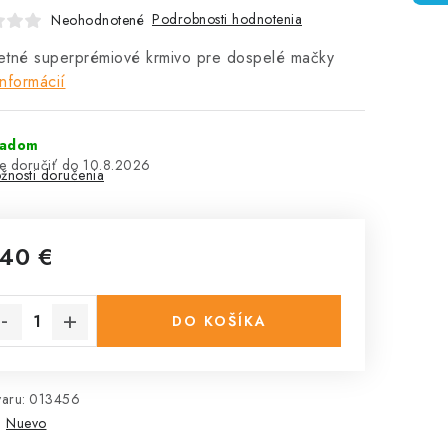
Podrobnosti hodnotenia
Neohodnotené
etné superprémiové krmivo pre dospelé mačky
informácií
ladom
10.8.2026
žnosti doručenia
,40 €
notková cena:
DO KOŠÍKA
aru:
013456
:
Nuevo