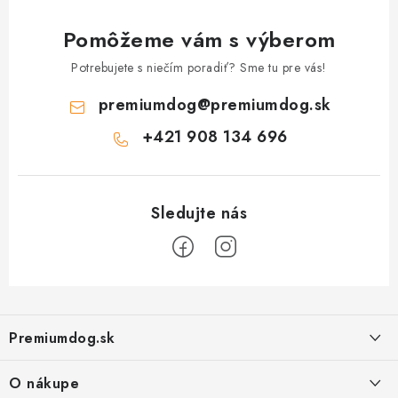
Pomôžeme vám s výberom
Potrebujete s niečím poradiť? Sme tu pre vás!
premiumdog
@
premiumdog.sk
+421 908 134 696
Z
á
Premiumdog.sk
p
ä
O nákupe
t