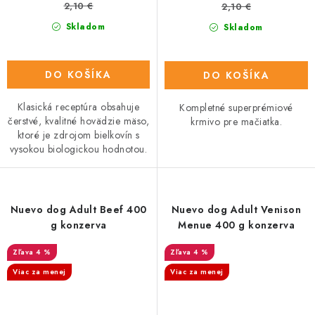
2,10 €
2,10 €
Skladom
Skladom
DO KOŠÍKA
DO KOŠÍKA
Klasická receptúra obsahuje
Kompletné superprémiové
čerstvé, kvalitné hovädzie mäso,
krmivo pre mačiatka.
ktoré je zdrojom bielkovín s
vysokou biologickou hodnotou.
Nuevo dog Adult Beef 400
Nuevo dog Adult Venison
g konzerva
Menue 400 g konzerva
4 %
4 %
Viac za menej
Viac za menej