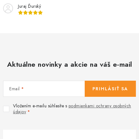
i
y
Juraj Ďurský
e
v
ý
p
i
s
u
Aktuálne novinky a akcie na váš e-mail
Email
PRIHLÁSIŤ SA
Vložením e-mailu súhlasíte s
podmienkami ochrany osobných
údajov