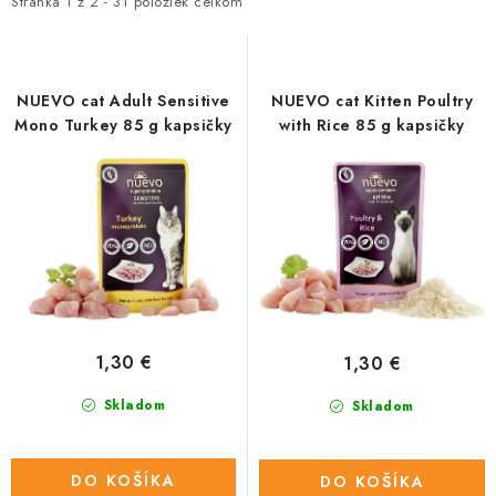
i
e
HLODAVCE
Stránka
1
z
2
-
31
položiek celkom
s
n
PAPAGÁJE
p
i
r
e
NUEVO cat Adult Sensitive
NUEVO cat Kitten Poultry
HOSPODÁRSKE ZVIERATÁ
o
p
Mono Turkey 85 g kapsičky
with Rice 85 g kapsičky
d
r
DEZINFEKČNÉ PROSTRIEDKY
u
o
k
d
VONKAJŠIE VTÁCTVO
t
u
o
k
GELOREN KĽBOVÁ VÝŽIVA
v
t
o
CHOVATEĽSKÉ POTREBY
1,30 €
1,30 €
v
Skladom
Skladom
Kontakty
Predajňa
Útulky
Bonusový program
DO KOŠÍKA
DO KOŠÍKA