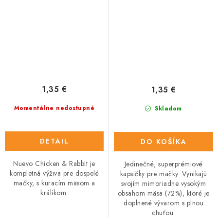
1,35 €
1,35 €
Momentálne nedostupné
Skladom
DETAIL
DO KOŠÍKA
Nuevo Chicken & Rabbit je
Jedinečné, superprémiové
kompletná výživa pre dospelé
kapsičky pre mačky. Vynikajú
mačky, s kuracím mäsom a
svojím mimoriadne vysokým
králikom.
obsahom mäsa (72%), ktoré je
doplnené vývarom s plnou
chuťou.