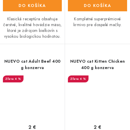
DO KOŠÍKA
DO KOŠÍKA
Klasická receptúra obsahuje
Kompletné superprémiové
čerstvé, kvalitné hovädzie mäso,
krmivo pre dospelé mačky.
ktoré je zdrojom bielkovín s
vysokou biologickou hodnotou.
NUEVO cat Adult Beef 400
NUEVO cat Kitten Chicken
g konzerva
400 g konzerva
4 %
4 %
2 €
2 €