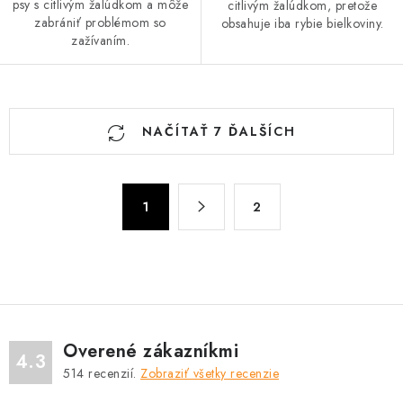
psy s citlivým žalúdkom a môže
citlivým žalúdkom, pretože
zabrániť problémom so
obsahuje iba rybie bielkoviny.
zažívaním.
O
NAČÍTAŤ 7 ĎALŠÍCH
v
l
á
S
d
1
2
t
a
r
c
á
n
i
k
e
o
p
v
r
Overené zákazníkmi
4.3
a
v
514
recenzií.
Zobraziť všetky recenzie
n
k