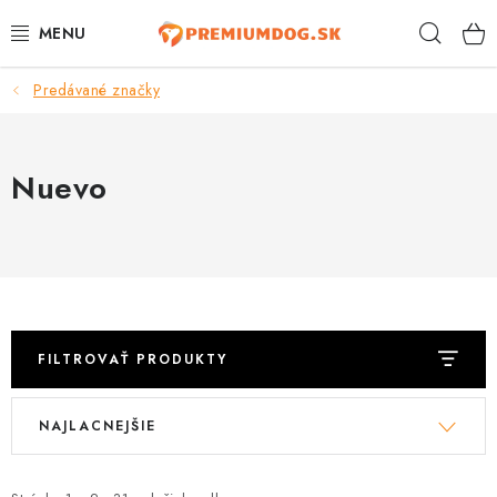
Prejsť
Hľad
na
obsah
Predávané značky
TOP 100 PRODUKTOV
NOVINKY
Nuevo
AKCIE
ÚTULKY
KONTAKTY
FILTROVAŤ PRODUKTY
PSY
V
R
NAJLACNEJŠIE
ý
a
MAČKY
p
d