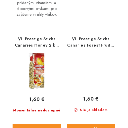
pridanými vitamínmi a
stopovými prvkami pre
zvýšenie vitality vtákov.
VL Prestige Sticks
VL Prestige Sticks
Canaries Honey 2 ks-
Canaries Forest Fruit 2
tyčinky s medom pre
ks- tyčinky pre
kanáriky 60 g
kanáriky s lesným
ovocím 60 g
1,60 €
1,60 €
Nie je skladom
Momentálne nedostupné