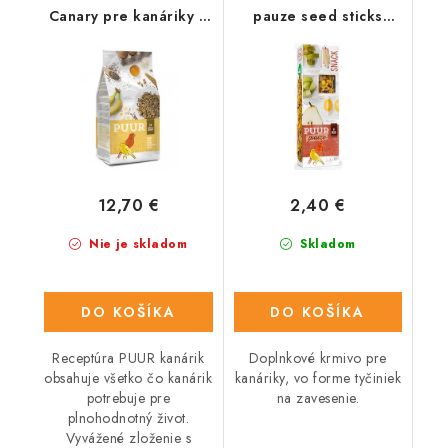
Canary pre kanáriky 2
pauze seed sticks
kg
canary - lahodné
tyčinky s ovocím 60 g
12,70 €
2,40 €
Nie je skladom
Skladom
DO KOŠÍKA
DO KOŠÍKA
Receptúra PUUR kanárik
Doplnkové krmivo pre
obsahuje všetko čo kanárik
kanáriky, vo forme tyčiniek
potrebuje pre
na zavesenie.
plnohodnotný život.
Vyvážené zloženie s