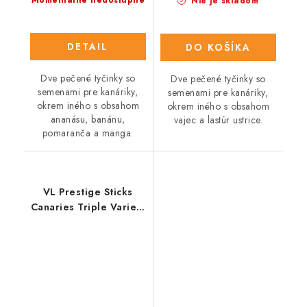
Nie je skladom
DETAIL
DO KOŠÍKA
Dve pečené tyčinky so
Dve pečené tyčinky so
semenami pre kanáriky,
semenami pre kanáriky,
okrem iného s obsahom
okrem iného s obsahom
ananásu, banánu,
vajec a lastúr ustrice.
pomaranča a manga.
VL Prestige Sticks
Canaries Triple Variety
Pack- 3 tyčinky s
rôznymi príchuťami 90
g