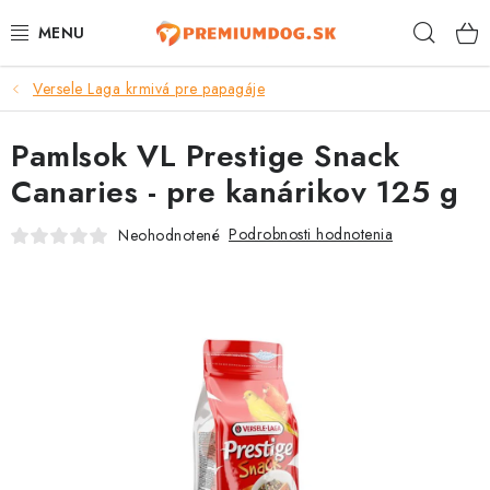
Prejsť
Hľad
na
obsah
Versele Laga krmivá pre papagáje
TOP 100 PRODUKTOV
Pamlsok VL Prestige Snack
NOVINKY
Canaries - pre kanárikov 125 g
AKCIE
Podrobnosti hodnotenia
Neohodnotené
ÚTULKY
KONTAKTY
PSY
MAČKY