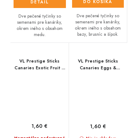
DO KOŠÍKA
DETAIL
Dve pečené tyčinky so
Dve pečené tyčinky so
semenami pre kanáriky,
semenami pre kanáriky,
okrem iného s obsahom
okrem iného s obsahom
bazy, brusníc a šípok.
medu.
VL Prestige Sticks
VL Prestige Sticks
Canaries Exotic Fruit 2
Canaries Eggs &
ks- tyčinky pre
Oyster Shells 2 ks-
kanáriky s ovocím 60 g
tyčinky s vajcom a
drvenými lastúrami 60
g
1,60 €
1,60 €
Momentálne nedostupné