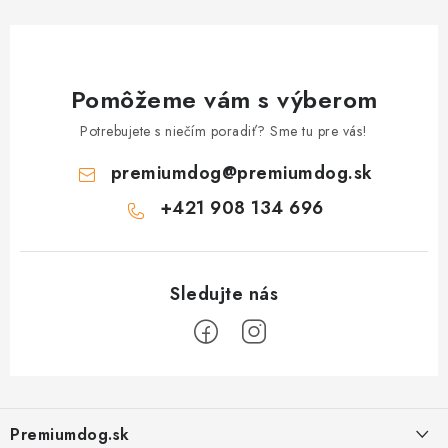
Pomôžeme vám s výberom
Potrebujete s niečím poradiť? Sme tu pre vás!
premiumdog
@
premiumdog.sk
+421 908 134 696
Z
á
Premiumdog.sk
p