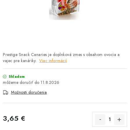
HLODAVCE
PAPAGÁJE
HOSPODÁRSKE ZVIERATÁ
DEZINFEKČNÉ PROSTRIEDKY
Prestige Snack Canaries je doplnková zmes s obsahom ovocia a
vajec pre kanáriky.
VONKAJŠIE VTÁCTVO
Viac informácií
GELOREN KĽBOVÁ VÝŽIVA
Skladom
11.8.2026
CHOVATEĽSKÉ POTREBY
Možnosti doručenia
Kontakty
Predajňa
Útulky
Bonusový program
3,65 €
Jednotková cena: