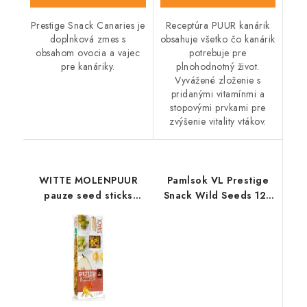
Prestige Snack Canaries je
Receptúra PUUR kanárik
doplnková zmes s
obsahuje všetko čo kanárik
obsahom ovocia a vajec
potrebuje pre
pre kanáriky.
plnohodnotný život.
Vyvážené zloženie s
pridanými vitamínmi a
stopovými prvkami pre
zvýšenie vitality vtákov.
WITTE MOLENPUUR
Pamlsok VL Prestige
pauze seed sticks
Snack Wild Seeds 125
canary - lahodné
g
tyčinky s ovocím 60 g