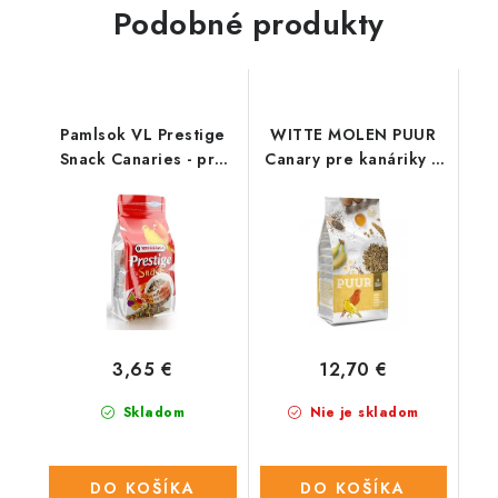
Podobné produkty
Pamlsok VL Prestige
WITTE MOLEN PUUR
Snack Canaries - pre
Canary pre kanáriky 2
kanárikov 125 g
kg
3,65 €
12,70 €
Skladom
Nie je skladom
DO KOŠÍKA
DO KOŠÍKA