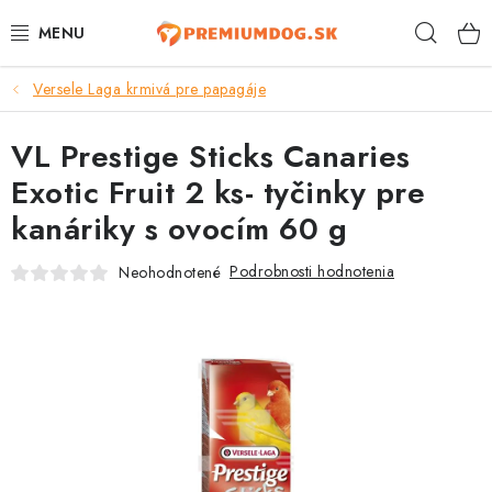
Prejsť
Hľad
na
obsah
Versele Laga krmivá pre papagáje
TOP 100 PRODUKTOV
VL Prestige Sticks Canaries
NOVINKY
Exotic Fruit 2 ks- tyčinky pre
AKCIE
kanáriky s ovocím 60 g
ÚTULKY
Podrobnosti hodnotenia
Neohodnotené
KONTAKTY
PSY
MAČKY