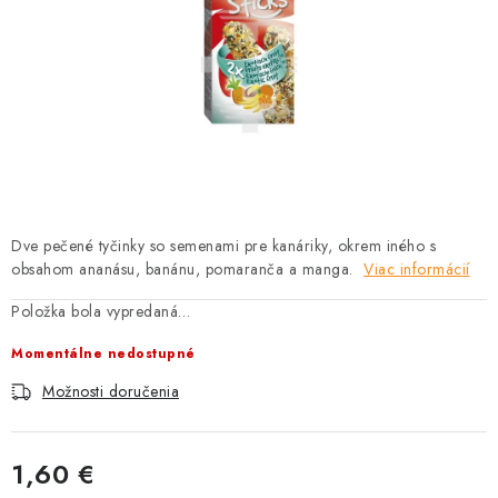
HLODAVCE
PAPAGÁJE
HOSPODÁRSKE ZVIERATÁ
DEZINFEKČNÉ PROSTRIEDKY
VONKAJŠIE VTÁCTVO
Dve pečené tyčinky so semenami pre kanáriky, okrem iného s
obsahom ananásu, banánu, pomaranča a manga.
Viac informácií
GELOREN KĽBOVÁ VÝŽIVA
Položka bola vypredaná…
CHOVATEĽSKÉ POTREBY
Momentálne nedostupné
Možnosti doručenia
Kontakty
Predajňa
Útulky
Bonusový program
1,60 €