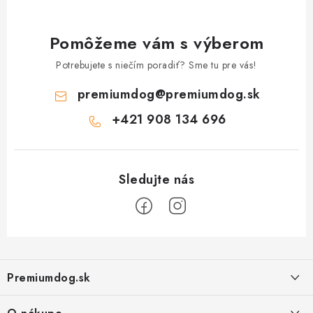
Pomôžeme vám s výberom
Potrebujete s niečím poradiť? Sme tu pre vás!
premiumdog
@
premiumdog.sk
+421 908 134 696
Z
á
Premiumdog.sk
p
ä