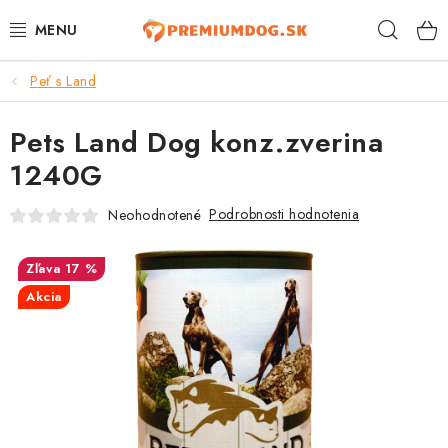
Prejsť
Hľad
na
obsah
Peť s Land
TOP 100 PRODUKTOV
Pets Land Dog konz.zverina
NOVINKY
1240G
AKCIE
Podrobnosti hodnotenia
Neohodnotené
ÚTULKY
17 %
KONTAKTY
Akcia
PSY
MAČKY