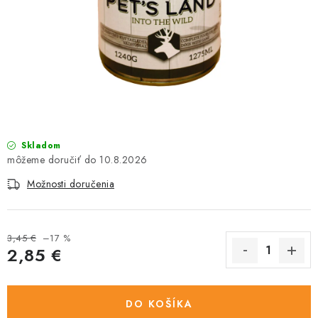
HLODAVCE
PAPAGÁJE
HOSPODÁRSKE ZVIERATÁ
DEZINFEKČNÉ PROSTRIEDKY
Skladom
VONKAJŠIE VTÁCTVO
10.8.2026
Možnosti doručenia
GELOREN KĽBOVÁ VÝŽIVA
CHOVATEĽSKÉ POTREBY
3,45 €
–17 %
2,85 €
Kontakty
Predajňa
Útulky
Bonusový program
Jednotková cena:
DO KOŠÍKA