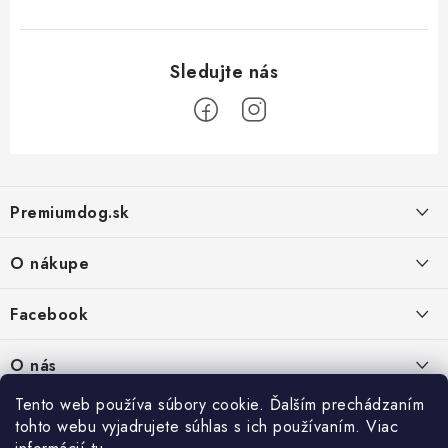
Z
á
Premiumdog.sk
p
ä
O nákupe
t
i
Doprava a platba
Facebook
e
Obchodné podmienky
PREDAJŇA:
O nás
Ochrana osobných údajov
Agromix-Š&Š s.r.o.
Tento web používa súbory cookie. Ďalším prechádzaním
Kontakty
Petőfiho 65
Vrátanie tovaru
tohto webu vyjadrujete súhlas s ich používaním. Viac
Štúrovo 943 01
Prečo nakúpiť u nás
Po-Pia - 8:00-18:00