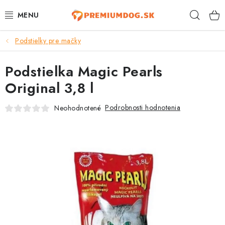
Prejsť
Hľad
na
obsah
Podstielky pre mačky
TOP 100 PRODUKTOV
Podstielka Magic Pearls
NOVINKY
Original 3,8 l
AKCIE
Podrobnosti hodnotenia
Neohodnotené
ÚTULKY
KONTAKTY
PSY
MAČKY