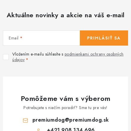
y
v
Aktuálne novinky a akcie na váš e-mail
ý
p
i
s
Email
PRIHLÁSIŤ SA
u
Vložením e-mailu súhlasíte s
podmienkami ochrany osobných
údajov
Pomôžeme vám s výberom
Potrebujete s niečím poradiť? Sme tu pre vás!
premiumdog
@
premiumdog.sk
+421 908 134 696