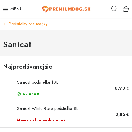
Prejsť
Hľad
na
obsah
Podstielky pre mačky
TOP 100 PRODUKTOV
NOVINKY
Sanicat
AKCIE
Najpredávanejšie
ÚTULKY
Sanicat podstielka 10L
KONTAKTY
8,90 €
Skladom
PSY
Sanicat White Rose podstielka 8L
12,85 €
MAČKY
Momentálne nedostupné