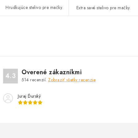
Hrudkujúce stelivo pre mačky.
Extra savé stelivo pre mačky.
O
v
l
á
d
Overené zákazníkmi
a
4.3
514
recenzií.
Zobraziť všetky recenzie
c
i
Juraj Ďurský
e
p
r
v
k