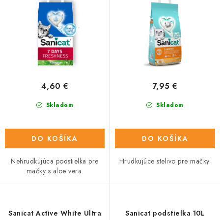
u
o
k
d
t
u
o
k
v
t
o
4,60 €
7,95 €
v
Skladom
Skladom
DO KOŠÍKA
DO KOŠÍKA
Nehrudkujúca podstielka pre
Hrudkujúce stelivo pre mačky.
mačky s aloe vera.
Sanicat Active White Ultra
Sanicat podstielka 10L