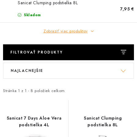
HLODAVCE
Sanicat Clumping podstielka 8L
7,95 €
Skladom
PAPAGÁJE
Zobraziť viac produktov
HOSPODÁRSKE ZVIERATÁ
DEZINFEKČNÉ PROSTRIEDKY
FILTROVAŤ PRODUKTY
VONKAJŠIE VTÁCTVO
V
R
NAJLACNEJŠIE
ý
a
GELOREN KĽBOVÁ VÝŽIVA
p
d
i
e
Stránka
1
z
1
-
8
položiek celkom
CHOVATEĽSKÉ POTREBY
s
n
p
i
Kontakty
Predajňa
Útulky
Bonusový program
r
e
Sanicat 7 Days Aloe Vera
Sanicat Clumping
o
p
podstielka 4L
podstielka 8L
d
r