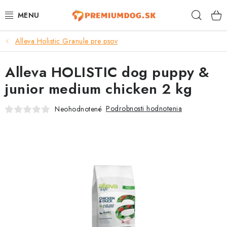
Prejsť
Hľad
na
obsah
Alleva Holistic Granule pre psov
TOP 100 PRODUKTOV
Alleva HOLISTIC dog puppy &
NOVINKY
junior medium chicken 2 kg
AKCIE
Podrobnosti hodnotenia
Neohodnotené
ÚTULKY
KONTAKTY
PSY
MAČKY