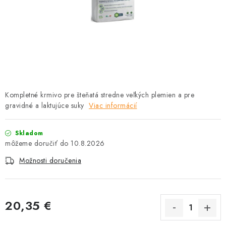
HLODAVCE
PAPAGÁJE
HOSPODÁRSKE ZVIERATÁ
DEZINFEKČNÉ PROSTRIEDKY
Kompletné krmivo pre šteňatá stredne veľkých plemien a pre
gravidné a laktujúce suky
VONKAJŠIE VTÁCTVO
Viac informácií
GELOREN KĽBOVÁ VÝŽIVA
Skladom
10.8.2026
CHOVATEĽSKÉ POTREBY
Možnosti doručenia
Kontakty
Predajňa
Útulky
Bonusový program
20,35 €
Jednotková cena: