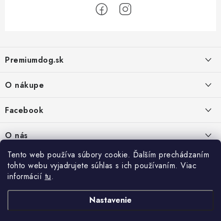
Z
á
Premiumdog.sk
p
ä
O nákupe
t
i
Doprava a platba
Facebook
e
Obchodné podmienky
PREDAJŇA:
O nás
Ochrana osobných údajov
Agromix-Š&Š s.r.o.
Tento web používa súbory cookie. Ďalším prechádzaním
Kontakty
Petőfiho 65
Vrátanie tovaru
tohto webu vyjadrujete súhlas s ich používaním. Viac
Štúrovo 943 01
Prečo nakúpiť u nás
Po-Pia - 8:00-18:00
informácií
tu
.
Reklamácie
So - 8:00-12:00
Predajňa
Nastavenie