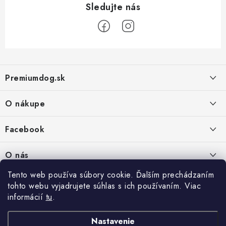
Z
á
Premiumdog.sk
p
ä
O nákupe
t
i
Doprava a platba
Facebook
e
Obchodné podmienky
PREDAJŇA:
O nás
Ochrana osobných údajov
Agromix-Š&Š s.r.o.
Tento web používa súbory cookie. Ďalším prechádzaním
Kontakty
Petőfiho 65
Vrátanie tovaru
tohto webu vyjadrujete súhlas s ich používaním. Viac
Štúrovo 943 01
Prečo nakúpiť u nás
Po-Pia - 8:00-18:00
informácií
tu
.
Reklamácie
So - 8:00-12:00
Predajňa
Nastavenie