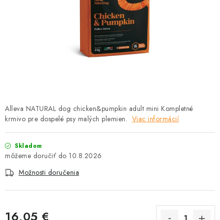
HLODAVCE
PAPAGÁJE
HOSPODÁRSKE ZVIERATÁ
DEZINFEKČNÉ PROSTRIEDKY
VONKAJŠIE VTÁCTVO
Alleva NATURAL dog chicken&pumpkin adult mini Kompletné
krmivo pre dospelé psy malých plemien.
Viac informácií
GELOREN KĽBOVÁ VÝŽIVA
Skladom
CHOVATEĽSKÉ POTREBY
10.8.2026
Možnosti doručenia
Kontakty
Predajňa
Útulky
Bonusový program
16,05 €