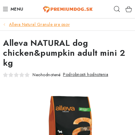
Prejsť
Hľad
na
obsah
Alleva Natural Granule pre psov
TOP 100 PRODUKTOV
Alleva NATURAL dog
NOVINKY
chicken&pumpkin adult mini 2
AKCIE
kg
ÚTULKY
Podrobnosti hodnotenia
Neohodnotené
KONTAKTY
PSY
MAČKY