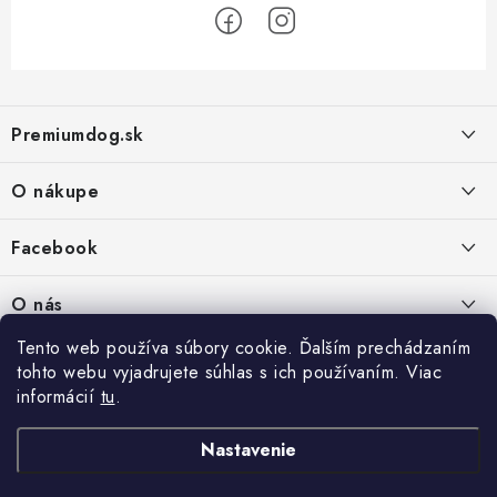
Z
á
Premiumdog.sk
p
ä
O nákupe
t
i
Doprava a platba
Facebook
e
Obchodné podmienky
PREDAJŇA:
O nás
Ochrana osobných údajov
Agromix-Š&Š s.r.o.
Tento web používa súbory cookie. Ďalším prechádzaním
Kontakty
Petőfiho 65
Vrátanie tovaru
tohto webu vyjadrujete súhlas s ich používaním. Viac
Štúrovo 943 01
Prečo nakúpiť u nás
Po-Pia - 8:00-18:00
informácií
tu
.
Reklamácie
So - 8:00-12:00
Predajňa
Nastavenie