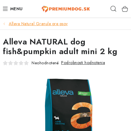
Prejsť
Hľad
na
obsah
Alleva Natural Granule pre psov
TOP 100 PRODUKTOV
Alleva NATURAL dog
NOVINKY
fish&pumpkin adult mini 2 kg
AKCIE
Podrobnosti hodnotenia
Neohodnotené
ÚTULKY
KONTAKTY
PSY
MAČKY