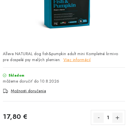
HLODAVCE
PAPAGÁJE
HOSPODÁRSKE ZVIERATÁ
DEZINFEKČNÉ PROSTRIEDKY
Alleva NATURAL dog fish&pumpkin adult mini Kompletné krmivo
pre dospelé psy malých plemien.
VONKAJŠIE VTÁCTVO
Viac informácií
GELOREN KĽBOVÁ VÝŽIVA
Skladom
10.8.2026
CHOVATEĽSKÉ POTREBY
Možnosti doručenia
Kontakty
Predajňa
Útulky
Bonusový program
17,80 €
Jednotková cena: