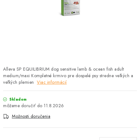
HLODAVCE
PAPAGÁJE
HOSPODÁRSKE ZVIERATÁ
DEZINFEKČNÉ PROSTRIEDKY
VONKAJŠIE VTÁCTVO
Alleva SP EQUILIBRIUM dog sensitive lamb & ocean fish adult
medium/maxi Kompletné krmivo pre dospelé psy stredne veľkých a
GELOREN KĽBOVÁ VÝŽIVA
veľkých plemien
Viac informácií
CHOVATEĽSKÉ POTREBY
Skladom
11.8.2026
Kontakty
Predajňa
Útulky
Bonusový program
Možnosti doručenia