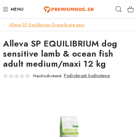
Prejsť
Hľad
na
obsah
Alleva SP Equilibrium Granule pre psov
TOP 100 PRODUKTOV
Alleva SP EQUILIBRIUM dog
NOVINKY
sensitive lamb & ocean fish
AKCIE
adult medium/maxi 12 kg
ÚTULKY
Podrobnosti hodnotenia
Neohodnotené
KONTAKTY
PSY
MAČKY