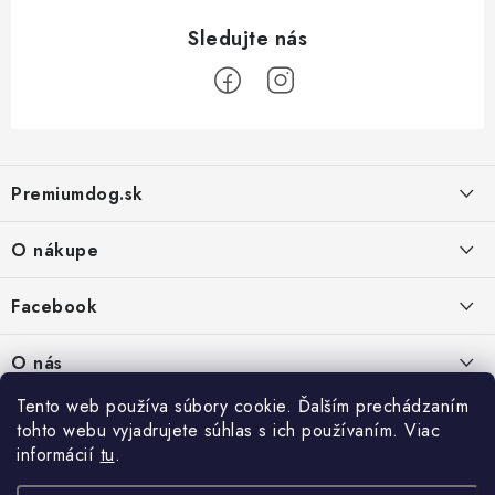
Z
á
Premiumdog.sk
p
ä
O nákupe
t
i
Doprava a platba
Facebook
e
Obchodné podmienky
PREDAJŇA:
O nás
Ochrana osobných údajov
Agromix-Š&Š s.r.o.
Tento web používa súbory cookie. Ďalším prechádzaním
Kontakty
Petőfiho 65
Vrátanie tovaru
tohto webu vyjadrujete súhlas s ich používaním. Viac
Štúrovo 943 01
Prečo nakúpiť u nás
Po-Pia - 8:00-18:00
informácií
tu
.
Reklamácie
So - 8:00-12:00
Predajňa