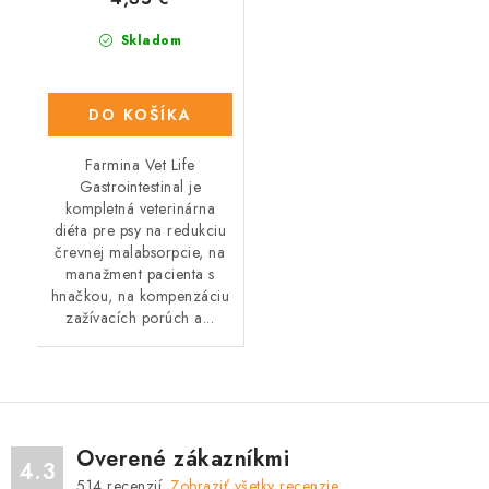
Skladom
DO KOŠÍKA
Farmina Vet Life
Gastrointestinal je
kompletná veterinárna
diéta pre psy na redukciu
črevnej malabsorpcie, na
manažment pacienta s
hnačkou, na kompenzáciu
zažívacích porúch a...
Overené zákazníkmi
4.3
514
recenzií.
Zobraziť všetky recenzie