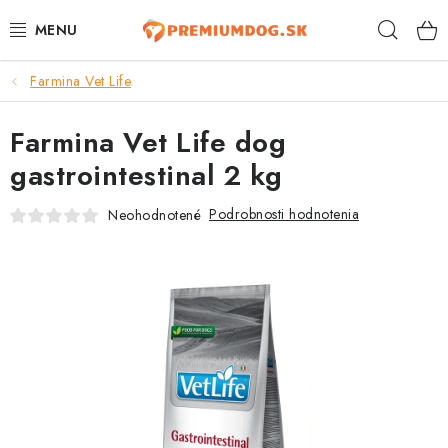
Prejsť
Hľad
na
obsah
Farmina Vet Life
TOP 100 PRODUKTOV
Farmina Vet Life dog
NOVINKY
gastrointestinal 2 kg
AKCIE
Podrobnosti hodnotenia
Neohodnotené
ÚTULKY
KONTAKTY
PSY
MAČKY