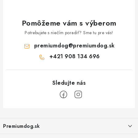
Pomôžeme vám s výberom
Potrebujete s niečím poradiť? Sme tu pre vás!
premiumdog
@
premiumdog.sk
+421 908 134 696
Z
á
Premiumdog.sk
p
ä