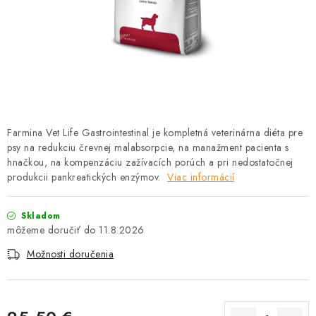
HLODAVCE
PAPAGÁJE
HOSPODÁRSKE ZVIERATÁ
DEZINFEKČNÉ PROSTRIEDKY
Farmina Vet Life Gastrointestinal je kompletná veterinárna diéta pre
psy na redukciu črevnej malabsorpcie, na manažment pacienta s
VONKAJŠIE VTÁCTVO
hnačkou, na kompenzáciu zažívacích porúch a pri nedostatočnej
produkcii pankreatických enzýmov.
Viac informácií
GELOREN KĽBOVÁ VÝŽIVA
Skladom
CHOVATEĽSKÉ POTREBY
11.8.2026
Možnosti doručenia
Kontakty
Predajňa
Útulky
Bonusový program