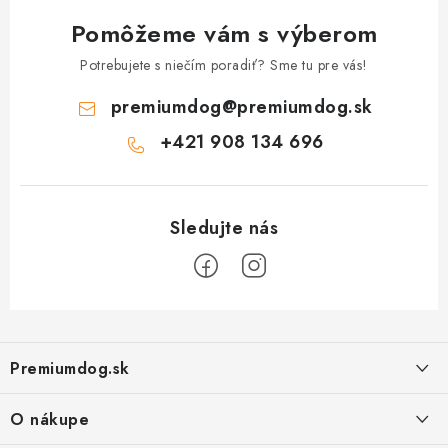
Pomôžeme vám s výberom
Potrebujete s niečím poradiť? Sme tu pre vás!
premiumdog
@
premiumdog.sk
+421 908 134 696
Z
á
Premiumdog.sk
p
ä
O nákupe
t