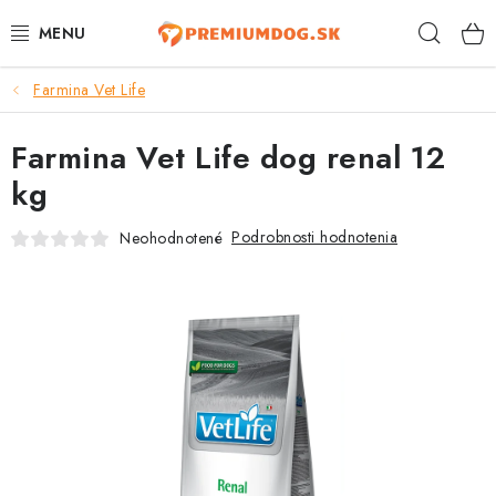
Prejsť
Hľad
na
obsah
Farmina Vet Life
TOP 100 PRODUKTOV
Farmina Vet Life dog renal 12
NOVINKY
kg
AKCIE
Podrobnosti hodnotenia
Neohodnotené
ÚTULKY
KONTAKTY
PSY
MAČKY