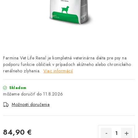
HLODAVCE
PAPAGÁJE
HOSPODÁRSKE ZVIERATÁ
DEZINFEKČNÉ PROSTRIEDKY
Farmina Vet Life Renal je kompletná veterinárna diéta pre psy na
podporu funkcie obličiek v prípadoch akútneho alebo chronického
VONKAJŠIE VTÁCTVO
renálneho zlyhania.
Viac informácií
GELOREN KĽBOVÁ VÝŽIVA
Skladom
11.8.2026
CHOVATEĽSKÉ POTREBY
Možnosti doručenia
Kontakty
Predajňa
Útulky
Bonusový program
84,90 €