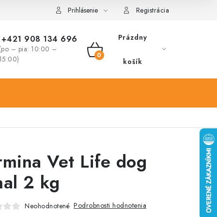
Prihlásenie
Registrácia
Prázdny
+421 908 134 696
(po – pia: 10:00 –
NÁKUPNÝ
15:00)
košík
KOŠÍK
rmina Vet Life dog
nal 2 kg
Podrobnosti hodnotenia
Neohodnotené