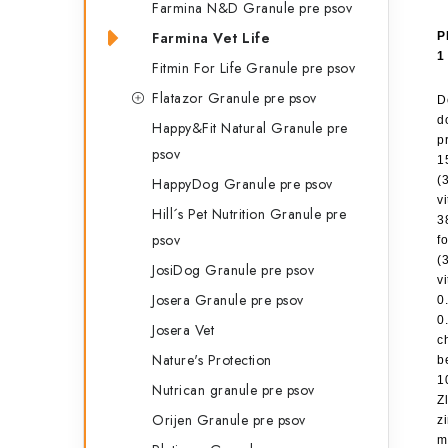
Farmina N&D Granule pre psov
Farmina Vet Life
P
1
Fitmin For Life Granule pre psov
Flatazor Granule pre psov
D
d
Happy&Fit Natural Granule pre
p
psov
1
(
HappyDog Granule pre psov
v
Hill´s Pet Nutrition Granule pre
3
psov
f
(
JosiDog Granule pre psov
v
Josera Granule pre psov
0
0
Josera Vet
c
Nature's Protection
b
1
Nutrican granule pre psov
Z
Orijen Granule pre psov
z
m