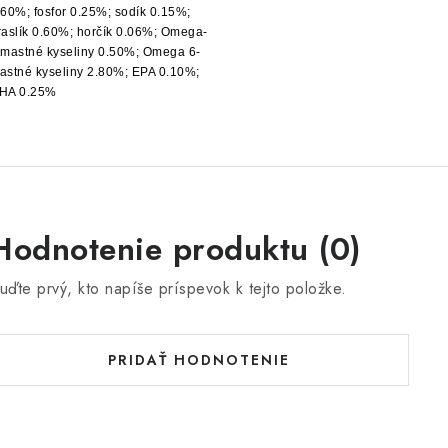
.60%; fosfor 0.25%; sodík 0.15%;
raslík 0.60%; horčík 0.06%; Omega-
 mastné kyseliny 0.50%; Omega 6-
astné kyseliny 2.80%; EPA 0.10%;
HA 0.25%
Hodnotenie produktu (0)
uďte prvý, kto napíše príspevok k tejto položke.
PRIDAŤ HODNOTENIE