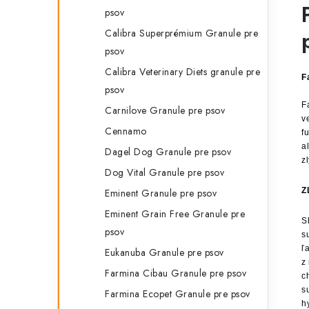
psov
Calibra Superprémium Granule pre
psov
Calibra Veterinary Diets granule pre
F
psov
F
Carnilove Granule pre psov
v
Cennamo
f
a
Dagel Dog Granule pre psov
z
Dog Vital Granule pre psov
Z
Eminent Granule pre psov
Eminent Grain Free Granule pre
S
psov
s
ľ
Eukanuba Granule pre psov
z
Farmina Cibau Granule pre psov
c
s
Farmina Ecopet Granule pre psov
h