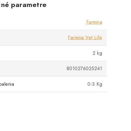
né parametre
Farmina
Farmina Vet Life
2 kg
8010276025241
balenia
0-3 Kg