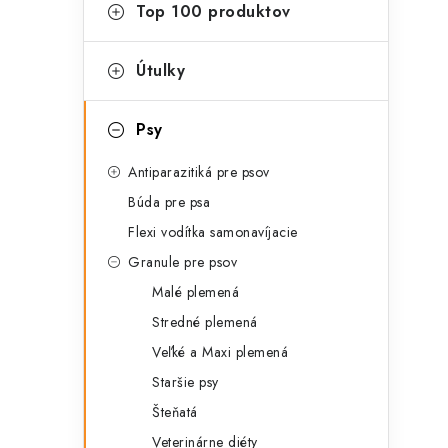
g
Top 100 produktov
ý
ó
p
r
Útulky
a
i
Psy
e
n
Antiparazitiká pre psov
e
Búda pre psa
l
Flexi vodítka samonavíjacie
Granule pre psov
Malé plemená
Stredné plemená
Veľké a Maxi plemená
Staršie psy
Šteňatá
Veterinárne diéty