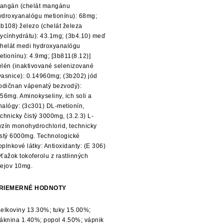
angán (chelát mangánu
ydroxyanalógu metionínu): 68mg;
3b108) železo (chelát železa
lycínhydrátu): 43.1mg; (3b4.10) meď
chelát medi hydroxyanalógu
etionínu): 4.9mg; [3b811(8.12)]
elén (inaktivované selenizované
vasnice): 0.14960mg; (3b202) jód
jodičnan vápenatý bezvodý):
.56mg. Aminokyseliny, ich soli a
nalógy: (3c301) DL-metionín,
echnicky čistý 3000mg, (3.2.3) L-
yzín monohydrochlorid, technicky
istý 6000mg. Technologické
oplnkové látky: Antioxidanty: (E 306)
ýťažok tokoferolu z rastlinných
lejov 10mg.
RIEMERNÉ HODNOTY
ielkoviny 13.30%; tuky 15.00%;
láknina 1.40%; popol 4.50%; vápnik