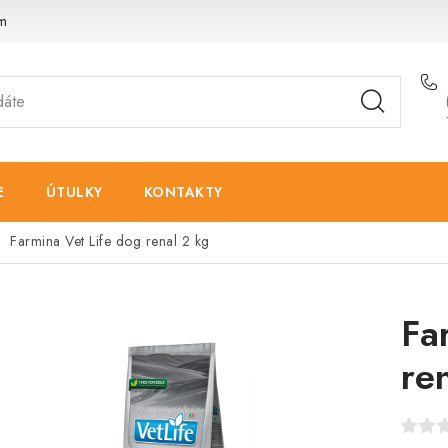
am
E
ÚTULKY
KONTAKTY
Farmina Vet Life dog renal 2 kg
Fa
re