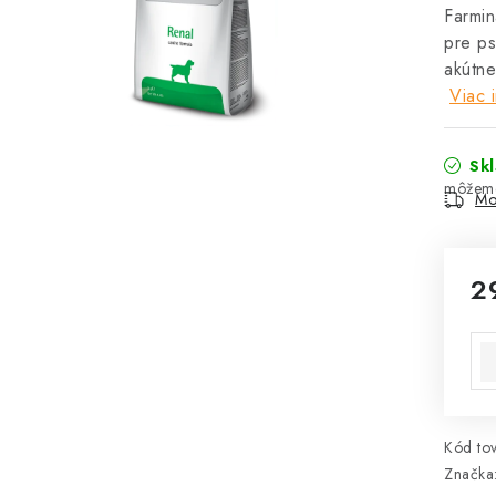
Farmin
pre ps
akútne
Viac 
Sk
Mo
2
Jed
Kód tov
Značka