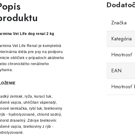
Popis
Dodatoč
produktu
Značka
armina Vet Life dog renal 2 kg
Kategória
armina Vet Life Renal je kompletná
eterinárna diéta pre psy na podporu
Hmotnosť
unkcie obličiek v prípadoch akútneho
lebo chronického renálneho
EAN
lyhania.
LOŽENIE
Hmotnosť 
ladký zemiak, ryža, kurací tuk,
ušené vajcia, uhličitan vápenatý,
anové semiačka, rybí tuk, bielkoviny
 rýb - hydrolyzované, chlorid sodný,
hlorid draselný. Zdroje bielkovín:
ušené vajcia, bielkoviny z rýb -
ydrolyzované.