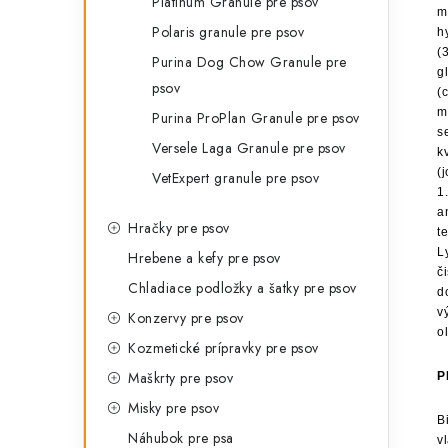
Platinum Granule pre psov
m
Polaris granule pre psov
h
(
Purina Dog Chow Granule pre
g
psov
(
m
Purina ProPlan Granule pre psov
s
Versele Laga Granule pre psov
k
(
VetExpert granule pre psov
1
a
Hračky pre psov
t
L
Hrebene a kefy pre psov
č
Chladiace podložky a šatky pre psov
d
v
Konzervy pre psov
o
Kozmetické prípravky pre psov
Maškrty pre psov
P
Misky pre psov
B
Náhubok pre psa
v