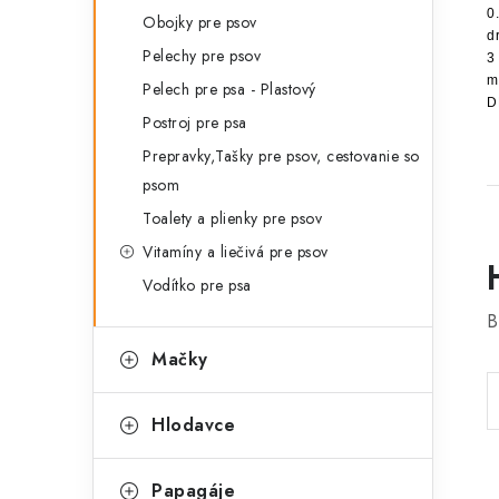
0
Obojky pre psov
d
Pelechy pre psov
3
m
Pelech pre psa - Plastový
D
Postroj pre psa
Prepravky,Tašky pre psov, cestovanie so
psom
Toalety a plienky pre psov
Vitamíny a liečivá pre psov
Vodítko pre psa
B
Mačky
Hlodavce
Papagáje