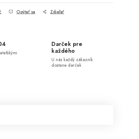
č
Opýtať sa
Zdieľať
04
Darček pre
každého
ateľskými
U nás každý zákazník
dostane darček