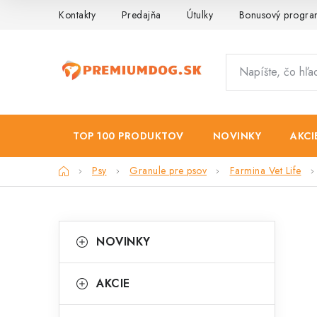
Prejsť
Kontakty
Predajňa
Útulky
Bonusový progr
na
obsah
TOP 100 PRODUKTOV
NOVINKY
AKCI
Domov
Psy
Granule pre psov
Farmina Vet Life
B
K
Preskočiť
NOVINKY
kategórie
a
o
t
č
AKCIE
e
n