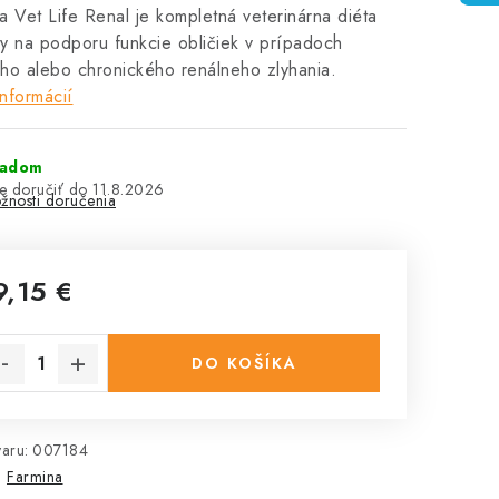
a Vet Life Renal je kompletná veterinárna diéta
y na podporu funkcie obličiek v prípadoch
ho alebo chronického renálneho zlyhania.
informácií
ladom
11.8.2026
žnosti doručenia
9,15 €
notková cena:
DO KOŠÍKA
aru:
007184
:
Farmina