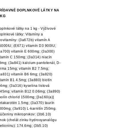
RÍDAVNÉ DOPLNKOVÉ LÁTKY NA
 KG
oplnkové látky na 1 kg - Výživové
oplnkové látky: Vitamíny a
rovitamíny: (3a672b) vitamín A
5000IU; (E671) vitamín D3 900IU;
3a700) vitamín E 600mg; (3a300)
itamín C 150mg; (3a314) niacín
8mg; (3a841) kalcium pantotenát, D-
orma 15mg; vitamín B2 7.5mg;
3a831) vitamín B6 6mg; (3a820)
itamín B1 4.5mg; (3a880) biotín
.4mg; (3a316) kyselina listová
.45mg; vitamín B12 0.06mg; (3a890)
holín chlorid 1500mg; [3a160(a)]
etakarotén 1.5mg; (3a370) taurín
000mg; (3a910) L-karnitín 250mg.
lúčeniny mikroprvkov: (3b6.10)
inok (chelát zinku hydroxyanalógu
etionínu): 174.6mg; (3b5.10)