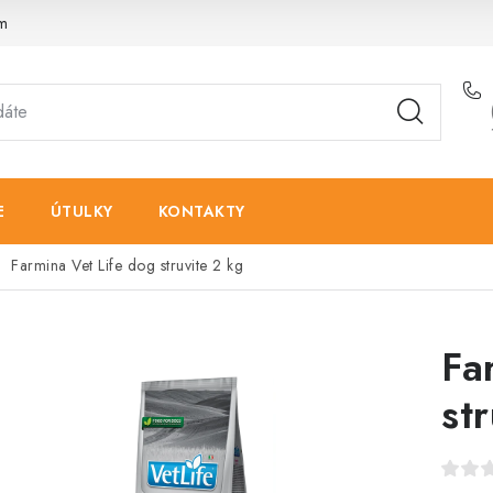
am
E
ÚTULKY
KONTAKTY
Farmina Vet Life dog struvite 2 kg
Fa
st