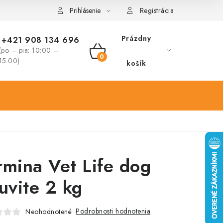
Prihlásenie
Registrácia
Prázdny
+421 908 134 696
(po – pia: 10:00 –
NÁKUPNÝ
15:00)
košík
KOŠÍK
rmina Vet Life dog
ruvite 2 kg
Podrobnosti hodnotenia
Neohodnotené