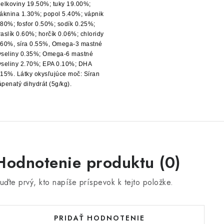
ielkoviny 19.50%; tuky 19.00%;
láknina 1.30%; popol 5.40%; vápnik
.80%; fosfor 0.50%; sodík 0.25%;
raslík 0.60%; horčík 0.06%; chloridy
.60%, síra 0.55%, Omega-3 mastné
yseliny 0.35%; Omega-6 mastné
yseliny 2.70%; EPA 0.10%; DHA
.15%. Látky okysľujúce moč: Síran
ápenatý dihydrát (5g/kg).
Hodnotenie produktu (0)
uďte prvý, kto napíše príspevok k tejto položke.
PRIDAŤ HODNOTENIE