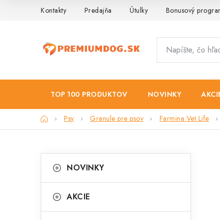
Prejsť
Kontakty
Predajňa
Útulky
Bonusový progr
na
obsah
TOP 100 PRODUKTOV
NOVINKY
AKCI
Domov
Psy
Granule pre psov
Farmina Vet Life
B
K
Preskočiť
NOVINKY
kategórie
a
o
t
č
AKCIE
e
n