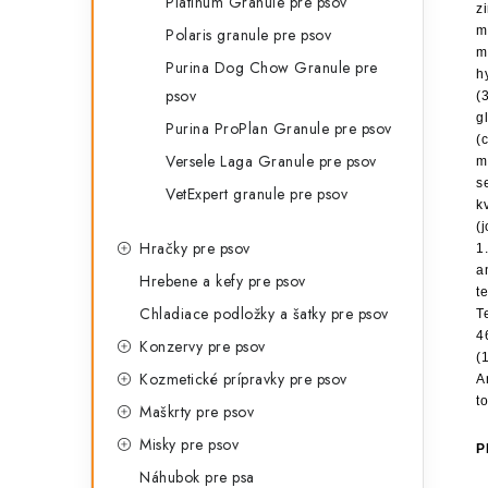
Platinum Granule pre psov
z
m
Polaris granule pre psov
m
Purina Dog Chow Granule pre
h
psov
(
g
Purina ProPlan Granule pre psov
(
Versele Laga Granule pre psov
m
s
VetExpert granule pre psov
k
(
Hračky pre psov
1
a
Hrebene a kefy pre psov
t
Chladiace podložky a šatky pre psov
T
4
Konzervy pre psov
(
Kozmetické prípravky pre psov
A
t
Maškrty pre psov
Misky pre psov
P
Náhubok pre psa