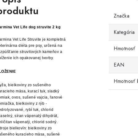
produktu
Značka
armina Vet Life dog struvite 2 kg
Kategória
armina Vet Life Struvite je kompletná
eterinárna diéta pre psy, určená na
Hmotnosť
ozpúšťanie struvitových kameňov a
níženie ich opakovanej tvorby.
EAN
LOŽENIE
Hmotnosť 
yža, bielkoviny zo sušeného
uracieho mäsa, kurací tuk, sladký
emiak, ovos, sušené vajcia, ľanové
emiačka, bielkoviny z rýb -
ydrolyzované, rybí tuk, chlorid
raselný, síran vápenatý dihydrát,
hličitan vápenatý, chlorid sodný.
droje bielkovín: bielkoviny zo
ušeného kuracieho mäsa, sušené