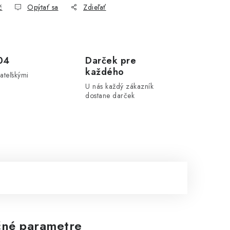
č
Opýtať sa
Zdieľať
04
Darček pre
každého
ateľskými
U nás každý zákazník
dostane darček
né parametre