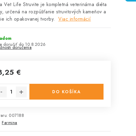
a Vet Life Struvite je kompletná veterinárna diéta
y, určená na rozpúšťanie struvitových kameňov a
ie ich opakovanej tvorby.
Viac informácií
ladom
10.8.2026
žnosti doručenia
8,25 €
notková cena:
DO KOŠÍKA
aru:
007188
:
Farmina