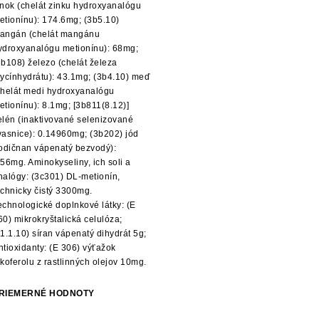
inok (chelát zinku hydroxyanalógu
etionínu): 174.6mg; (3b5.10)
angán (chelát mangánu
ydroxyanalógu metionínu): 68mg;
3b108) železo (chelát železa
lycínhydrátu): 43.1mg; (3b4.10) meď
chelát medi hydroxyanalógu
etionínu): 8.1mg; [3b811(8.12)]
elén (inaktivované selenizované
vasnice): 0.14960mg; (3b202) jód
jodičnan vápenatý bezvodý):
.56mg. Aminokyseliny, ich soli a
nalógy: (3c301) DL-metionín,
echnicky čistý 3300mg.
echnologické doplnkové látky: (E
60) mikrokryštalická celulóza;
11.1.10) síran vápenatý dihydrát 5g;
ntioxidanty: (E 306) výťažok
okoferolu z rastlinných olejov 10mg.
RIEMERNÉ HODNOTY