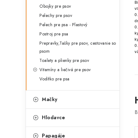
B
Obojky pre psov
v
Pelechy pre psov
0
d
Pelech pre psa - Plastový
0
Postroj pre psa
k
k
Prepravky,Tašky pre psov, cestovanie so
0
psom
v
Toalety a plienky pre psov
Vitamíny a liečivá pre psov
Vodítko pre psa
Mačky
B
Hlodavce
Papagáje