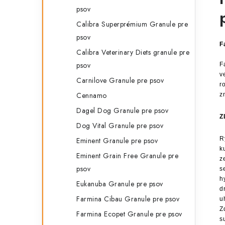
psov
Calibra Superprémium Granule pre
psov
F
Calibra Veterinary Diets granule pre
psov
F
v
Carnilove Granule pre psov
r
Cennamo
z
Dagel Dog Granule pre psov
Z
Dog Vital Granule pre psov
R
Eminent Granule pre psov
k
Eminent Grain Free Granule pre
z
psov
s
h
Eukanuba Granule pre psov
d
Farmina Cibau Granule pre psov
u
Z
Farmina Ecopet Granule pre psov
s