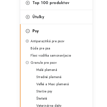
g
Top 100 produktov
ý
ó
p
r
Útulky
a
i
Psy
e
n
Antiparazitiká pre psov
e
Búda pre psa
l
Flexi vodítka samonavíjacie
Granule pre psov
Malé plemená
Stredné plemená
Veľké a Maxi plemená
Staršie psy
Šteňatá
Veterinárne diéty