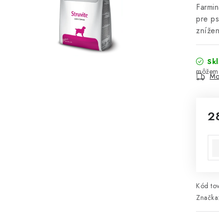
Farmin
pre ps
znížen
Sk
Mo
2
Jed
Kód tov
Značka