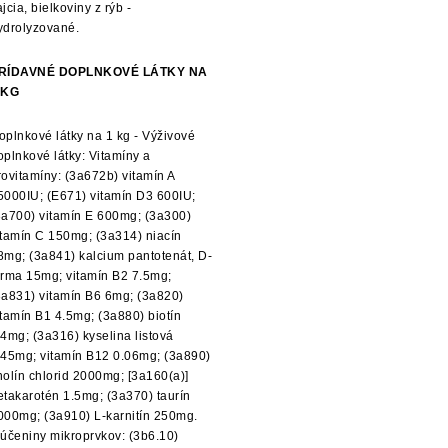
jcia, bielkoviny z rýb -
ydrolyzované.
RÍDAVNÉ DOPLNKOVÉ LÁTKY NA
 KG
oplnkové látky na 1 kg - Výživové
oplnkové látky: Vitamíny a
rovitamíny: (3a672b) vitamín A
5000IU; (E671) vitamín D3 600IU;
3a700) vitamín E 600mg; (3a300)
itamín C 150mg; (3a314) niacín
8mg; (3a841) kalcium pantotenát, D-
orma 15mg; vitamín B2 7.5mg;
3a831) vitamín B6 6mg; (3a820)
itamín B1 4.5mg; (3a880) biotín
.4mg; (3a316) kyselina listová
.45mg; vitamín B12 0.06mg; (3a890)
holín chlorid 2000mg; [3a160(a)]
etakarotén 1.5mg; (3a370) taurín
000mg; (3a910) L-karnitín 250mg.
lúčeniny mikroprvkov: (3b6.10)