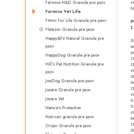
Farmina N&D Granule pre psov
va
h
Farmina Vet Life
Fitmin For Life Granule pre psov
P
1
Flatazor Granule pre psov
Happy&Fit Natural Granule pre
D
psov
d
p
HappyDog Granule pre psov
1
Hill´s Pet Nutrition Granule pre
(
v
psov
3
JosiDog Granule pre psov
f
(
Josera Granule pre psov
v
Josera Vet
0
0
Nature's Protection
c
Nutrican granule pre psov
b
1
Orijen Granule pre psov
Z