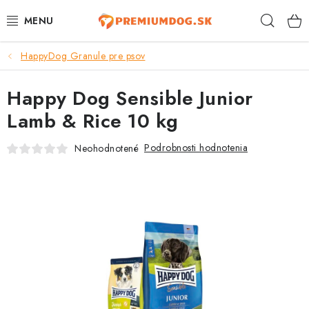
Prejsť
Hľad
na
obsah
HappyDog Granule pre psov
TOP 100 PRODUKTOV
Happy Dog Sensible Junior
NOVINKY
Lamb & Rice 10 kg
AKCIE
Podrobnosti hodnotenia
Neohodnotené
ÚTULKY
KONTAKTY
PSY
MAČKY