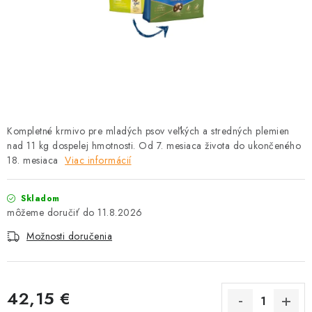
HLODAVCE
PAPAGÁJE
HOSPODÁRSKE ZVIERATÁ
DEZINFEKČNÉ PROSTRIEDKY
Kompletné krmivo pre mladých psov veľkých a stredných plemien
nad 11 kg dospelej hmotnosti. Od 7. mesiaca života do ukončeného
VONKAJŠIE VTÁCTVO
18. mesiaca
Viac informácií
GELOREN KĽBOVÁ VÝŽIVA
Skladom
11.8.2026
CHOVATEĽSKÉ POTREBY
Možnosti doručenia
Kontakty
Predajňa
Útulky
Bonusový program
42,15 €