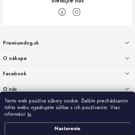
Z
á
Premiumdog.sk
p
ä
O nákupe
t
i
Doprava a platba
Facebook
e
Obchodné podmienky
PREDAJŇA:
O nás
Ochrana osobných údajov
Agromix-Š&Š s.r.o.
Tento web používa súbory cookie. Ďalším prechádzaním
Kontakty
Petőfiho 65
Vrátanie tovaru
tohto webu vyjadrujete súhlas s ich používaním. Viac
Štúrovo 943 01
Prečo nakúpiť u nás
Po-Pia - 8:00-18:00
informácií
tu
.
Reklamácie
So - 8:00-12:00
Predajňa
Nastavenie