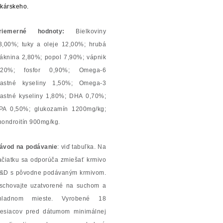
ekárskeho.
riemerné hodnoty:
Bielkoviny
3,00%; tuky a oleje 12,00%; hrubá
láknina 2,80%; popol 7,90%; vápnik
,20%; fosfor 0,90%; Omega-6
astné kyseliny 1,50%; Omega-3
astné kyseliny 1,80%; DHA 0,70%;
PA 0,50%; glukozamín 1200mg/kg;
hondroitín 900mg/kg.
ávod na podávanie
: viď tabuľka. Na
ačiatku sa odporúča zmiešať krmivo
&D s pôvodne podávaným krmivom.
schovajte uzatvorené na suchom a
hladnom mieste. Vyrobené 18
esiacov pred dátumom minimálnej