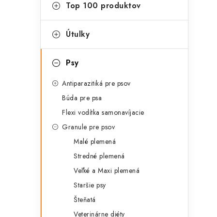
g
Top 100 produktov
ý
ó
p
r
Útulky
a
i
Psy
e
n
Antiparazitiká pre psov
e
Búda pre psa
l
Flexi vodítka samonavíjacie
Granule pre psov
Malé plemená
Stredné plemená
Veľké a Maxi plemená
Staršie psy
Šteňatá
Veterinárne diéty