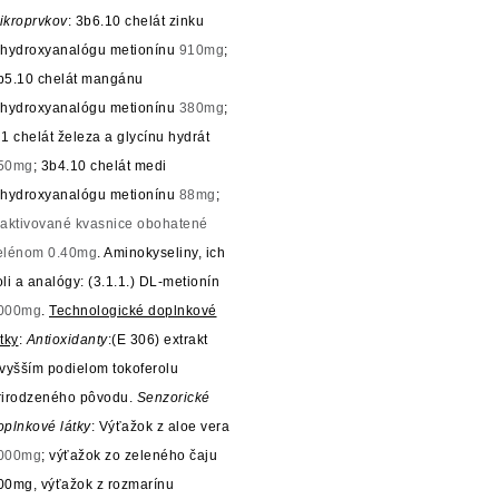
ikroprvkov
: 3b6.10 chelát zinku
 hydroxyanalógu metionínu
910mg
;
b5.10 chelát mangánu
 hydroxyanalógu metionínu
380mg
;
 1 chelát železa a glycínu hydrát
50mg
; 3b4.10 chelát medi
 hydroxyanalógu metionínu
88mg
;
naktivované kvasnice obohatené
elénom
0.40mg
. Aminokyseliny, ich
oli a analógy: (3.1.1.) DL-metionín
000mg
.
Technologické doplnkové
tky
:
Antioxidanty
:(E 306) extrakt
 vyšším podielom tokoferolu
rirodzeného pôvodu.
Senzorické
oplnkové látky
: Výťažok z aloe vera
000mg
; výťažok zo zeleného čaju
00mg, výťažok z rozmarínu