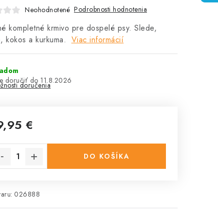
Podrobnosti hodnotenia
Neohodnotené
é kompletné krmivo pre dospelé psy. Slede,
a, kokos a kurkuma.
Viac informácií
ladom
11.8.2026
žnosti doručenia
9,95 €
notková cena:
DO KOŠÍKA
aru:
026888