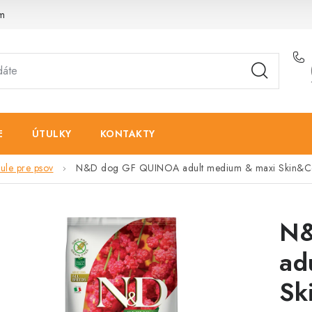
am
E
ÚTULKY
KONTAKTY
le pre psov
N&D dog GF QUINOA adult medium & maxi Skin&Coa
N&
ad
Sk