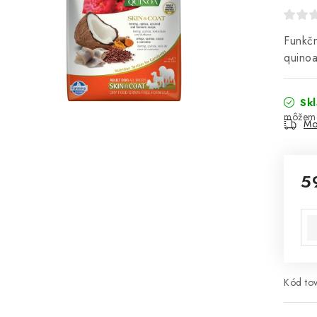
Funkčn
quino
Sk
Mo
5
Jed
Kód tov