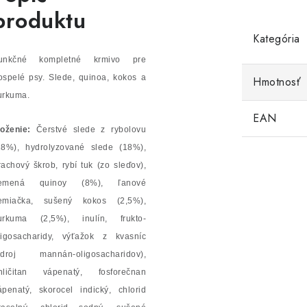
produktu
Kategória
unkčné kompletné krmivo pre
ospelé psy.
Slede, quinoa, kokos a
Hmotnosť
urkuma.
EAN
loženie:
Čerstvé slede z rybolovu
18%), hydrolyzované slede (18%),
rachový škrob, rybí tuk (zo sleďov),
emená quinoy (8%), ľanové
emiačka, sušený kokos (2,5%),
urkuma (2,5%), inulín, frukto-
ligosacharidy, výťažok z kvasníc
zdroj mannán-oligosacharidov),
hličitan vápenatý, fosforečnan
ápenatý, skorocel indický, chlorid