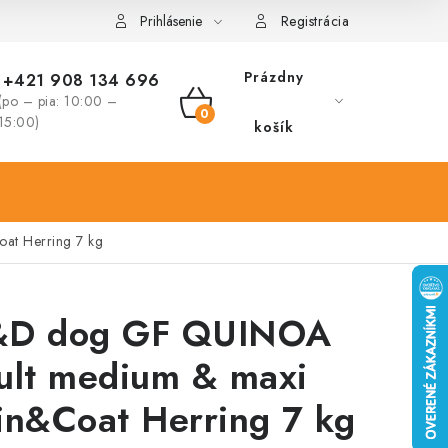
Prihlásenie
Registrácia
Prázdny
+421 908 134 696
(po – pia: 10:00 –
NÁKUPNÝ
15:00)
košík
KOŠÍK
t Herring 7 kg
D dog GF QUINOA
ult medium & maxi
in&Coat Herring 7 kg