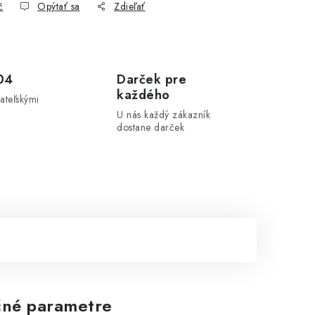
č
Opýtať sa
Zdieľať
04
Darček pre
každého
ateľskými
U nás každý zákazník
dostane darček
né parametre