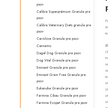
psov
Calibra Superprémium Granule pre
psov
F
Calibra Veterinary Diets granule pre
d
psov
k
Carnilove Granule pre psov
Cennamo
Z
(
Dagel Dog Granule pre psov
h
Dog Vital Granule pre psov
s
Eminent Granule pre psov
s
Eminent Grain Free Granule pre
k
psov
o
Eukanuba Granule pre psov
(
Farmina Cibau Granule pre psov
u
Farmina Ecopet Granule pre psov
v