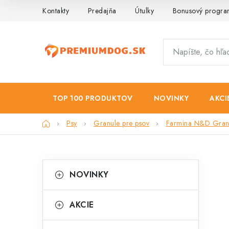
Prejsť
Kontakty
Predajňa
Útulky
Bonusový progr
na
obsah
TOP 100 PRODUKTOV
NOVINKY
AKCI
Domov
Psy
Granule pre psov
Farmina N&D Granu
B
K
Preskočiť
NOVINKY
kategórie
a
o
t
č
AKCIE
e
n