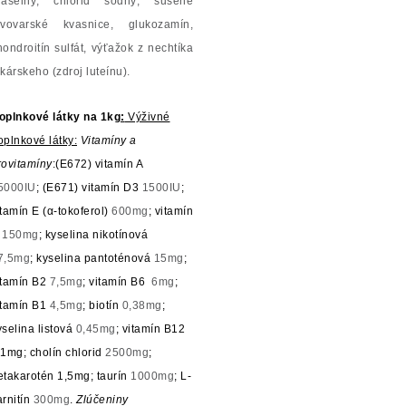
raselný, chlorid sodný, sušené
ivovarské kvasnice, glukozamín,
hondroitín sulfát, výťažok z nechtíka
ekárskeho (zdroj luteínu).
oplnkové látky na 1kg
:
Výživné
oplnkové látky:
Vitamíny a
rovitamíny
:(E672) vitamín A
5000IU
; (E671) vitamín D3
1500IU
;
itamín E (α-tokoferol)
600mg
; vitamín
C
150mg
; kyselina nikotínová
7,5mg
; kyselina pantoténová
15mg
;
itamín B2
7,5mg
; vitamín B6
6mg
;
itamín B1
4,5mg
; biotín
0,38mg
;
yselina listová
0,45mg
; vitamín B12
,1mg; cholín chlorid
2500mg
;
etakarotén 1,5mg; taurín
1000mg
; L-
arnitín
300mg
.
Zlúčeniny