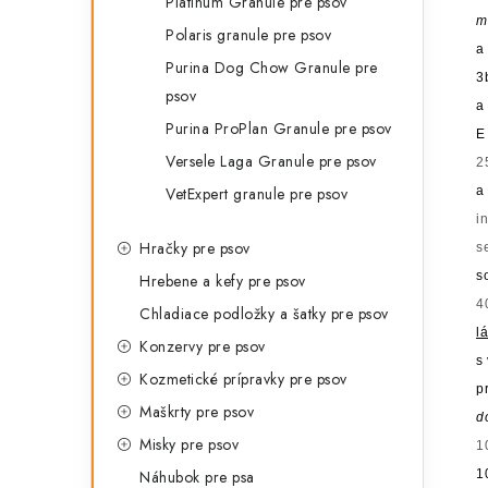
Platinum Granule pre psov
m
Polaris granule pre psov
a
Purina Dog Chow Granule pre
3
psov
a
Purina ProPlan Granule pre psov
E
Versele Laga Granule pre psov
2
VetExpert granule pre psov
a
i
Hračky pre psov
s
s
Hrebene a kefy pre psov
4
Chladiace podložky a šatky pre psov
lá
Konzervy pre psov
s
Kozmetické prípravky pre psov
p
Maškrty pre psov
d
Misky pre psov
1
Náhubok pre psa
1