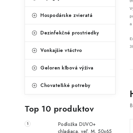
t
V
Hospodárske zvieratá
p
a
Dezinfekčné prostriedky
E
3
Vonkajšie vtáctvo
Geloren kľbová výživa
Chovateľské potreby
B
Top 10 produktov
Podložka DUVO+
chladiaca, veľ. M, 50x65