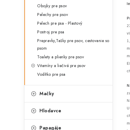
l
Obojky pre psov
Pelechy pre psov
P
Pelech pre psa - Plastový
2
Postroj pre psa
v
Prepravky,Tašky pre psov, cestovanie so
1
psom
m
Toalety a plienky pre psov
m
E
Vitamíny a liečivá pre psov
c
Vodítko pre psa
N
Mačky
z
N
U
Hlodavce
c
m
Papagáje