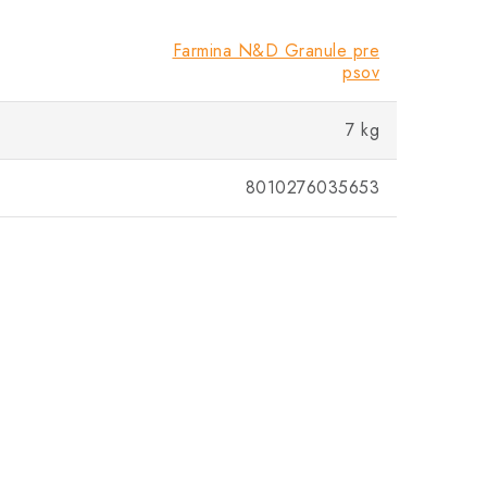
Farmina N&D Granule pre
psov
7 kg
8010276035653