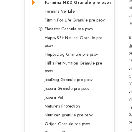
d
Farmina N&D Granule pre psov
p
Farmina Vet Life
c
Fitmin For Life Granule pre psov
l
Flatazor Granule pre psov
Happy&Fit Natural Granule pre
D
psov
d
HappyDog Granule pre psov
p
1
Hill´s Pet Nutrition Granule pre
v
psov
JosiDog Granule pre psov
3
Josera Granule pre psov
v
Josera Vet
v
Nature's Protection
k
Nutrican granule pre psov
0
b
Orijen Granule pre psov
k