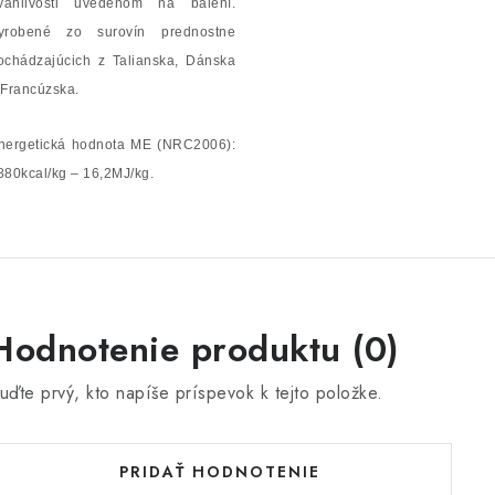
rvanlivosti uvedenom na balení.
yrobené zo surovín prednostne
ochádzajúcich z Talianska, Dánska
 Francúzska.
nergetická hodnota ME (NRC2006):
880kcal/kg – 16,2MJ/kg.
Hodnotenie produktu (0)
uďte prvý, kto napíše príspevok k tejto položke.
PRIDAŤ HODNOTENIE