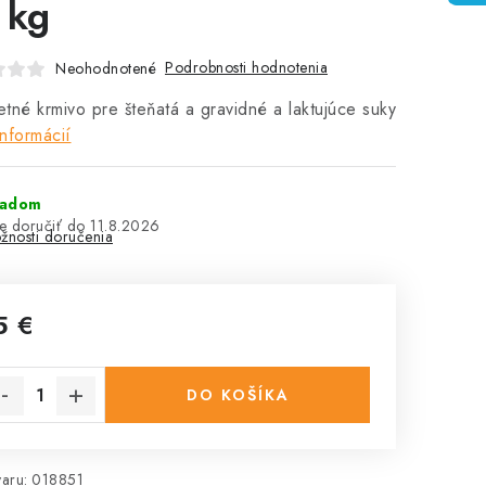
 kg
Podrobnosti hodnotenia
Neohodnotené
tné krmivo pre šteňatá a gravidné a laktujúce suky
informácií
ladom
11.8.2026
žnosti doručenia
5 €
notková cena:
DO KOŠÍKA
aru:
018851