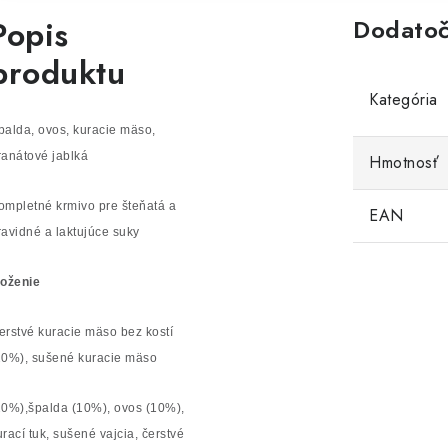
Popis
Dodatoč
produktu
Kategória
palda, ovos, kuracie mäso,
ranátové jablká
Hmotnosť
ompletné krmivo pre šteňatá a
EAN
ravidné a laktujúce suky
loženie
erstvé kuracie mäso bez kostí
20%), sušené kuracie mäso
20%),špalda (10%), ovos (10%),
urací tuk, sušené vajcia, čerstvé