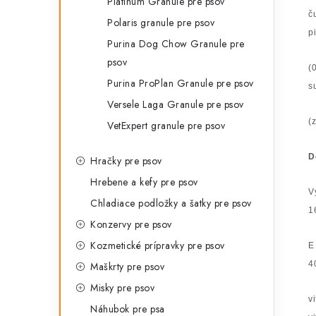
Platinum Granule pre psov
č
Polaris granule pre psov
p
Purina Dog Chow Granule pre
psov
(
Purina ProPlan Granule pre psov
s
Versele Laga Granule pre psov
(z
VetExpert granule pre psov
D
Hračky pre psov
Hrebene a kefy pre psov
V
Chladiace podložky a šatky pre psov
1
Konzervy pre psov
Kozmetické prípravky pre psov
E
4
Maškrty pre psov
Misky pre psov
v
Náhubok pre psa