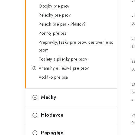
v
Obojky pre psov
Pelechy pre psov
v
Pelech pre psa - Plastový
0
Postroj pre psa
c
Prepravky,Tašky pre psov, cestovanie so
z
psom
Toalety a plienky pre psov
ž
Vitamíny a liečivá pre psov
0
Vodítko pre psa
1
S
Mačky
z
Hlodavce
v
č
Papagáje