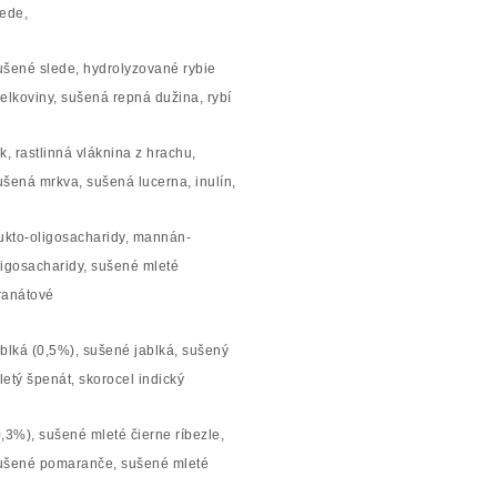
lede,
ušené slede, hydrolyzované rybie
ielkoviny, sušená repná dužina, rybí
uk, rastlinná vláknina z hrachu,
ušená mrkva, sušená lucerna, inulín,
rukto-oligosacharidy, mannán-
ligosacharidy, sušené mleté
ranátové
ablká (0,5%), sušené jablká, sušený
letý špenát, skorocel indický
0,3%), sušené mleté čierne ríbezle,
ušené pomaranče, sušené mleté