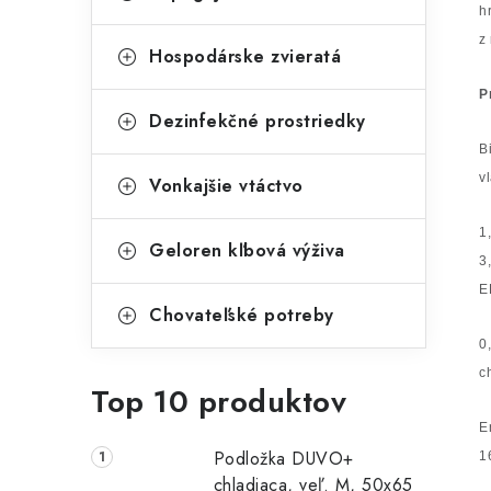
h
z
Hospodárske zvieratá
P
Dezinfekčné prostriedky
B
v
Vonkajšie vtáctvo
1
Geloren kľbová výživa
3
E
Chovateľské potreby
0
c
Top 10 produktov
E
Podložka DUVO+
1
chladiaca, veľ. M, 50x65