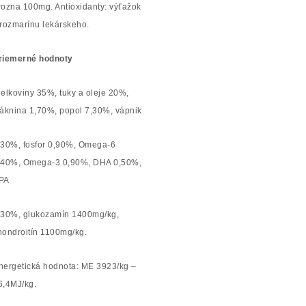
rozna 100mg. Antioxidanty: výťažok
 rozmarínu lekárskeho.
riemerné hodnoty
ielkoviny 35%, tuky a oleje 20%,
láknina 1,70%, popol 7,30%, vápnik
,30%, fosfor 0,90%, Omega-6
,40%, Omega-3 0,90%, DHA 0,50%,
PA
,30%, glukozamín 1400mg/kg,
hondroitín 1100mg/kg.
nergetická hodnota: ME 3923/kg –
6,4MJ/kg.