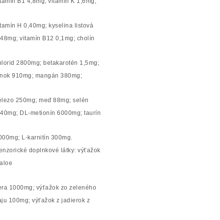
itamín B1 4,8mg; vitamín K 1,6mg;
itamín H 0,40mg; kyselina listová
,48mg; vitamín B12 0,1mg; cholín
hlorid 2800mg; betakarotén 1,5mg;
inok 910mg; mangán 380mg;
elezo 250mg; meď 88mg; selén
,40mg; DL-metionín 6000mg; taurín
000mg; L-karnitín 300mg.
enzorické doplnkové látky: výťažok
 aloe
era 1000mg; výťažok zo zeleného
aju 100mg; výťažok z jadierok z