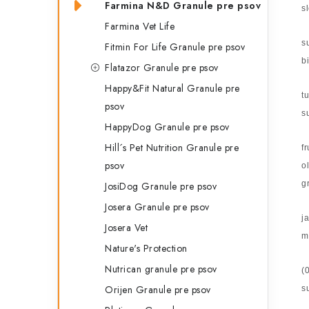
Farmina N&D Granule pre psov
s
Farmina Vet Life
s
Fitmin For Life Granule pre psov
b
Flatazor Granule pre psov
Happy&Fit Natural Granule pre
t
psov
s
HappyDog Granule pre psov
Hill´s Pet Nutrition Granule pre
f
psov
o
g
JosiDog Granule pre psov
Josera Granule pre psov
j
Josera Vet
m
Nature's Protection
Nutrican granule pre psov
(
Orijen Granule pre psov
s