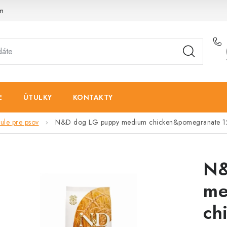
am
E
ÚTULKY
KONTAKTY
le pre psov
N&D dog LG puppy medium chicken&pomegranate 1
N&
me
ch