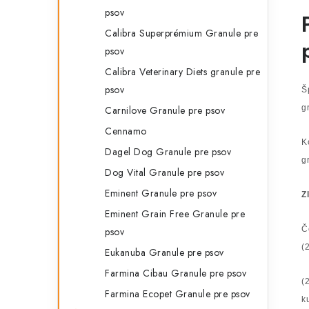
psov
Calibra Superprémium Granule pre
psov
Calibra Veterinary Diets granule pre
psov
Š
g
Carnilove Granule pre psov
Cennamo
K
Dagel Dog Granule pre psov
g
Dog Vital Granule pre psov
Eminent Granule pre psov
Z
Eminent Grain Free Granule pre
Č
psov
(
Eukanuba Granule pre psov
Farmina Cibau Granule pre psov
(
Farmina Ecopet Granule pre psov
k