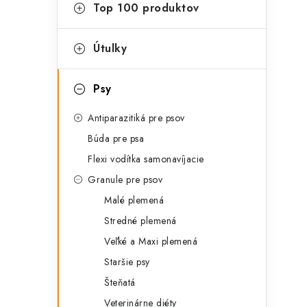
g
Top 100 produktov
ý
ó
p
r
Útulky
a
i
Psy
e
n
Antiparazitiká pre psov
e
Búda pre psa
l
Flexi vodítka samonavíjacie
Granule pre psov
Malé plemená
Stredné plemená
Veľké a Maxi plemená
Staršie psy
Šteňatá
Veterinárne diéty