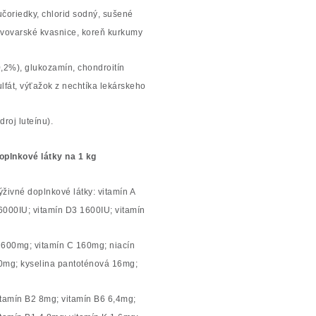
učoriedky, chlorid sodný, sušené
ivovarské kvasnice, koreň kurkumy
0,2%), glukozamín, chondroitín
ulfát, výťažok z nechtíka lekárskeho
droj luteínu).
oplnkové látky na 1 kg
ýživné doplnkové látky: vitamín A
6000IU; vitamín D3 1600IU; vitamín
 600mg; vitamín C 160mg; niacín
0mg; kyselina pantoténová 16mg;
itamín B2 8mg; vitamín B6 6,4mg;