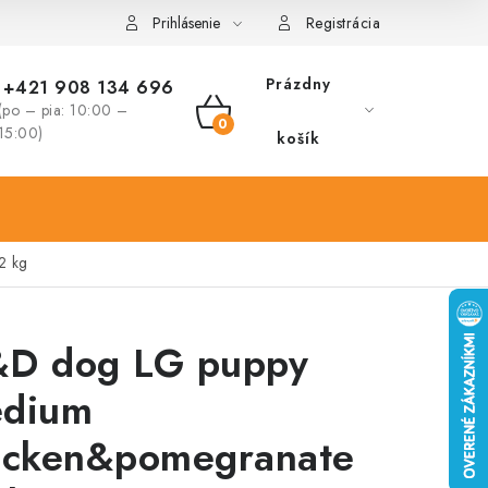
Prihlásenie
Registrácia
Prázdny
+421 908 134 696
(po – pia: 10:00 –
NÁKUPNÝ
15:00)
košík
KOŠÍK
2 kg
D dog LG puppy
dium
icken&pomegranate