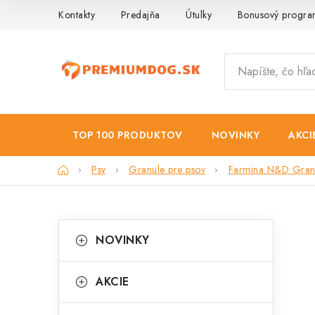
Prejsť
Kontakty
Predajňa
Útulky
Bonusový progr
na
obsah
TOP 100 PRODUKTOV
NOVINKY
AKCI
Domov
Psy
Granule pre psov
Farmina N&D Granu
B
K
Preskočiť
NOVINKY
kategórie
a
o
t
č
AKCIE
e
n