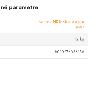
né parametre
Farmina N&D Granule pre
psov
12 kg
8010276036186