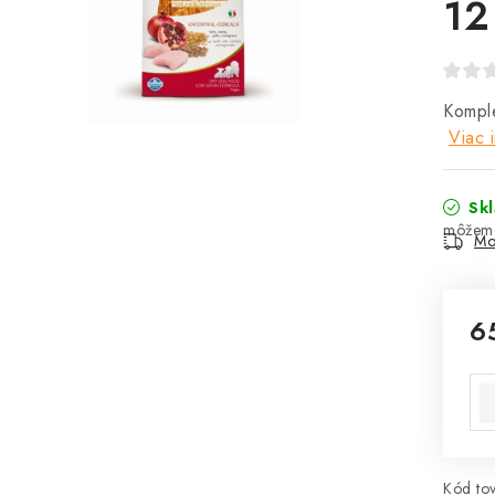
12
Komple
Viac 
Sk
Mo
6
Jed
Kód tov