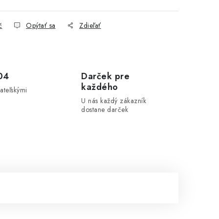
č
Opýtať sa
Zdieľať
04
Darček pre
každého
ateľskými
U nás každý zákazník
dostane darček