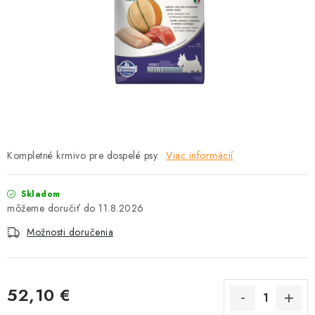
HLODAVCE
PAPAGÁJE
HOSPODÁRSKE ZVIERATÁ
DEZINFEKČNÉ PROSTRIEDKY
VONKAJŠIE VTÁCTVO
Kompletné krmivo pre dospelé psy.
Viac informácií
GELOREN KĽBOVÁ VÝŽIVA
Skladom
11.8.2026
CHOVATEĽSKÉ POTREBY
Možnosti doručenia
Kontakty
Predajňa
Útulky
Bonusový program
52,10 €
Jednotková cena: