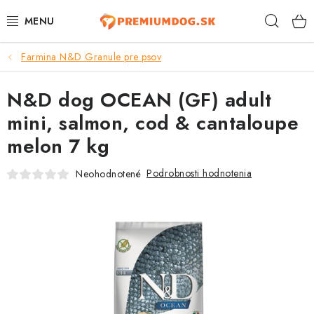
Prejsť
Hľad
na
obsah
Farmina N&D Granule pre psov
TOP 100 PRODUKTOV
N&D dog OCEAN (GF) adult
NOVINKY
mini, salmon, cod & cantaloupe
AKCIE
melon 7 kg
ÚTULKY
Podrobnosti hodnotenia
Neohodnotené
KONTAKTY
PSY
MAČKY