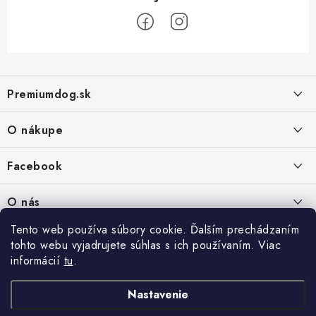
Z
á
Premiumdog.sk
p
ä
O nákupe
t
i
Doprava a platba
Facebook
e
Obchodné podmienky
PREDAJŇA:
O nás
Ochrana osobných údajov
Agromix-Š&Š s.r.o.
Tento web používa súbory cookie. Ďalším prechádzaním
Kontakty
Petőfiho 65
Vrátanie tovaru
tohto webu vyjadrujete súhlas s ich používaním. Viac
Štúrovo 943 01
Prečo nakúpiť u nás
Po-Pia - 8:00-18:00
informácií
tu
.
Reklamácie
So - 8:00-12:00
Predajňa
Nastavenie