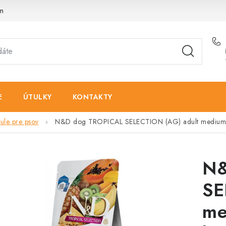
am
E
ÚTULKY
KONTAKTY
le pre psov
N&D dog TROPICAL SELECTION (AG) adult medium 
N&
SE
me