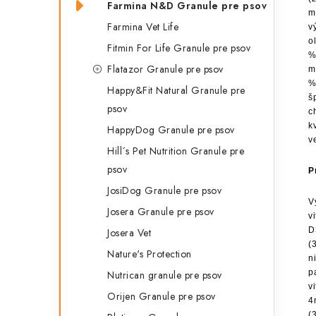
Farmina N&D Granule pre psov
m
Farmina Vet Life
v
o
Fitmin For Life Granule pre psov
%
Flatazor Granule pre psov
m
%
Happy&Fit Natural Granule pre
š
psov
c
k
HappyDog Granule pre psov
v
Hill´s Pet Nutrition Granule pre
psov
P
JosiDog Granule pre psov
V
Josera Granule pre psov
v
D
Josera Vet
(
Nature's Protection
n
p
Nutrican granule pre psov
v
Orijen Granule pre psov
4
(