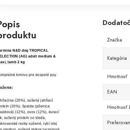
Popis
Dodatoč
produktu
Značka
armina N&D dog TROPICAL
ELECTION (AG) adult medium &
Kategória
axi, lamb 2 kg
ompletné krmivo pre dospelé psy.
Hmotnosť
loženie:
EAN
ahňacina (20%), sušený jahňací
Hmotnosť 
roteín (20%), špalda (pšenica
paldová) (12%), ovos (12%), kurací
uk, sušený proteín zo sleďa,
Preferovan
ukrovarské rezky sušené, rybí olej
zo sleďov), sušená mrkva,lucernová