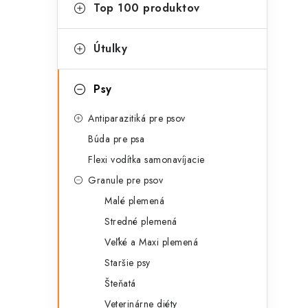
g
Top 100 produktov
ý
ó
p
r
Útulky
a
i
Psy
e
n
Antiparazitiká pre psov
e
Búda pre psa
l
Flexi vodítka samonavíjacie
Granule pre psov
Malé plemená
Stredné plemená
Veľké a Maxi plemená
Staršie psy
Šteňatá
Veterinárne diéty