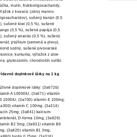
účka, inulín, fruktooligosacharidy,
ýťažok z kvasníc (zdroj manno-
ligosacharidov), sušený banán (0,5
), sušené kiwi (0,5 %), sušené
ango (0,5 %), sušená papája (0,5
), sušený ananás (0,5 %), sušený
penát, psýllium (semená a plevy),
hlorid sodný, sušené pivovarské
vasnice, kurkuma, výťažok z aloe
era, glukozamín, chondroitín sulfát.
rídavné doplnkové látky na 1 kg
ýživné doplnkové látky: (3a672b)
itamín A 10000IU; (3a671) vitamín
3 1000IU; (3a700) vitamín E 100mg;
3a300) vitamín C 100mg; (3a314)
iacín 25mg; (3a841) kalcium-
antotenát, D-forma 10mg; (3a826)
itamín B2 5mg; (3a831) vitamín B6
mg; (3a820) vitamín B1 3mg;
3a880) biotín 0,25mg; (3a316)