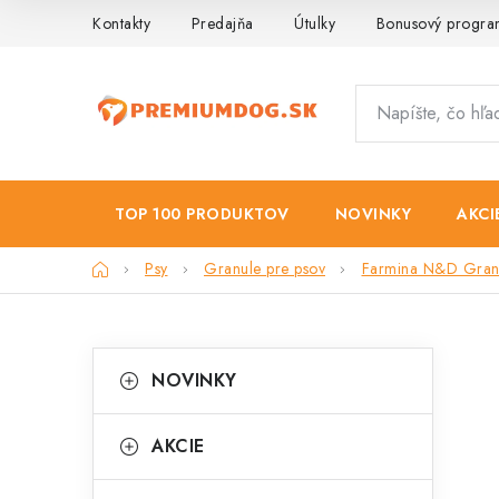
Prejsť
Kontakty
Predajňa
Útulky
Bonusový progr
na
obsah
TOP 100 PRODUKTOV
NOVINKY
AKCI
Domov
Psy
Granule pre psov
Farmina N&D Granu
B
K
Preskočiť
NOVINKY
kategórie
a
o
t
č
AKCIE
e
n