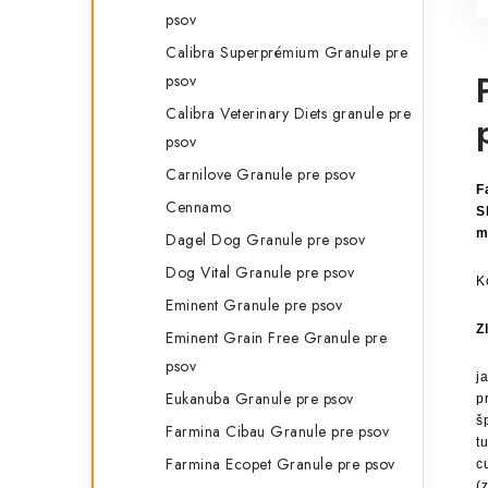
psov
Calibra Superprémium Granule pre
psov
Calibra Veterinary Diets granule pre
psov
Carnilove Granule pre psov
F
Cennamo
S
m
Dagel Dog Granule pre psov
Dog Vital Granule pre psov
K
Eminent Granule pre psov
Z
Eminent Grain Free Granule pre
psov
j
Eukanuba Granule pre psov
p
š
Farmina Cibau Granule pre psov
t
Farmina Ecopet Granule pre psov
c
(