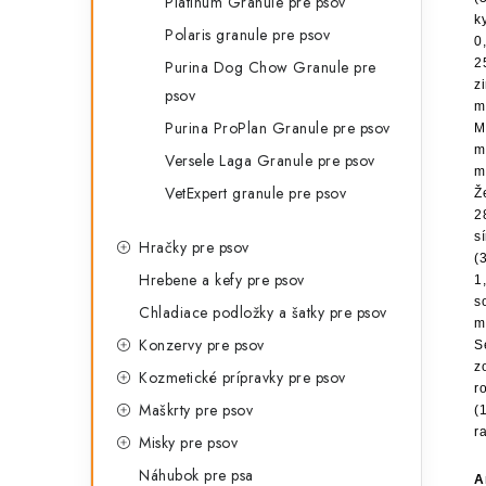
Platinum Granule pre psov
k
Polaris granule pre psov
0
2
Purina Dog Chow Granule pre
z
psov
m
Purina ProPlan Granule pre psov
M
m
Versele Laga Granule pre psov
m
VetExpert granule pre psov
Ž
2
s
Hračky pre psov
(
Hrebene a kefy pre psov
1
s
Chladiace podložky a šatky pre psov
m
Konzervy pre psov
S
z
Kozmetické prípravky pre psov
r
Maškrty pre psov
(
r
Misky pre psov
Náhubok pre psa
A