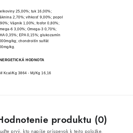
ielkoviny 25,00%; tuk 16,00%;
láknina 2,70%; vlhkosť 9,00%; popol
,90%; Vápnik 1,00%; fosfor 0,80%;
mega-6 3,00%; Omega-3 0,70%;
HA 0,35%; EPA 0,15%; glukozamín
000mg/kg; chondroitín sulfát
00mg/kg.
NERGETICKÁ HODNOTA
M Kcal/Kg 3864 - Mj/Kg 16,16
Hodnotenie produktu (0)
uďte prvý, kto napíše príspevok k tejto položke.