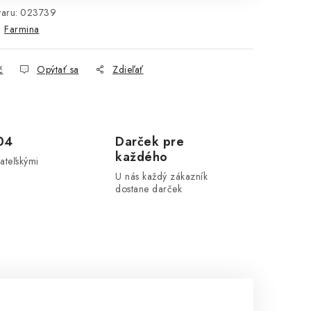
aru:
023739
:
Farmina
č
Opýtať sa
Zdieľať
04
Darček pre
každého
ateľskými
U nás každý zákazník
dostane darček