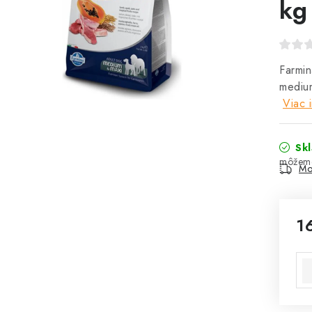
kg
Farmi
medium
Viac 
Sk
Mo
1
Jed