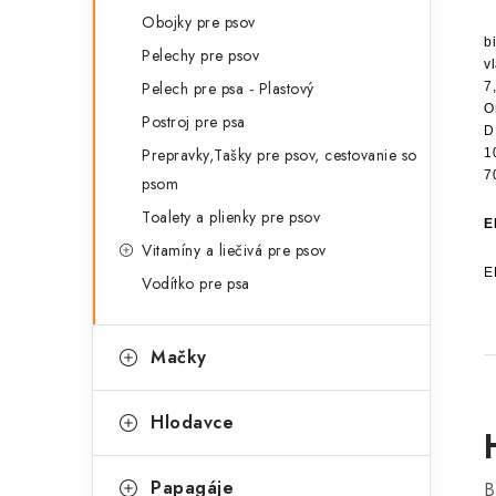
Obojky pre psov
b
Pelechy pre psov
v
Pelech pre psa - Plastový
7
O
Postroj pre psa
D
Prepravky,Tašky pre psov, cestovanie so
1
7
psom
Toalety a plienky pre psov
E
Vitamíny a liečivá pre psov
E
Vodítko pre psa
Mačky
Hlodavce
Papagáje
B