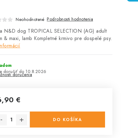
Podrobnosti hodnotenia
Neohodnotené
na N&D dog TROPICAL SELECTION (AG) adult
 & maxi, lamb Kompletné krmivo pre dospelé psy.
informácií
ladom
10.8.2026
žnosti doručenia
6,90 €
notková cena:
DO KOŠÍKA