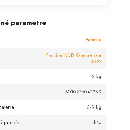
né parametre
Farmina
Farmina N&D Granule pre
psov
2 kg
8010276042330
balenia
0-3 Kg
ý proteín
Jahňa