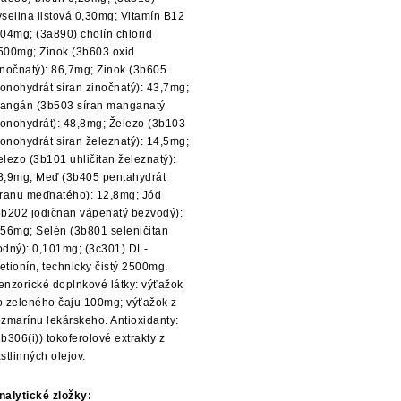
yselina listová 0,30mg; Vitamín B12
,04mg; (3a890) cholín chlorid
500mg; Zinok (3b603 oxid
inočnatý): 86,7mg; Zinok (3b605
onohydrát síran zinočnatý): 43,7mg;
angán (3b503 síran manganatý
onohydrát): 48,8mg; Železo (3b103
onohydrát síran železnatý): 14,5mg;
elezo (3b101 uhličitan železnatý):
8,9mg; Meď (3b405 pentahydrát
íranu meďnatého): 12,8mg; Jód
3b202 jodičnan vápenatý bezvodý):
,56mg; Selén (3b801 seleničitan
odný): 0,101mg; (3c301) DL-
etionín, technicky čistý 2500mg.
enzorické doplnkové látky: výťažok
o zeleného čaju 100mg; výťažok z
ozmarínu lekárskeho. Antioxidanty:
1b306(i)) tokoferolové extrakty z
astlinných olejov.
nalytické zložky: