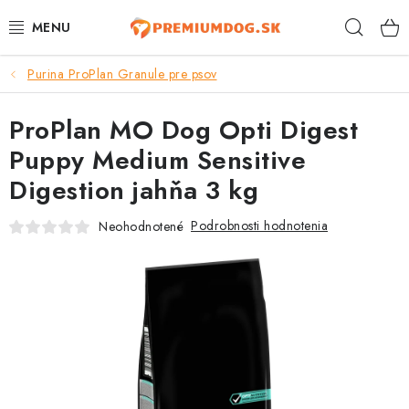
Prejsť
Hľad
na
obsah
Purina ProPlan Granule pre psov
TOP 100 PRODUKTOV
ProPlan MO Dog Opti Digest
NOVINKY
Puppy Medium Sensitive
AKCIE
Digestion jahňa 3 kg
ÚTULKY
Podrobnosti hodnotenia
Neohodnotené
KONTAKTY
PSY
MAČKY