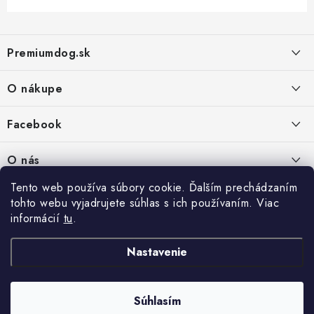
Z
á
Premiumdog.sk
p
ä
O nákupe
t
i
Doprava a platba
Facebook
e
Obchodné podmienky
PREDAJŇA:
O nás
Ochrana osobných údajov
Agromix-Š&Š s.r.o.
Tento web používa súbory cookie. Ďalším prechádzaním
Kontakty
Petőfiho 65
Vrátanie tovaru
tohto webu vyjadrujete súhlas s ich používaním. Viac
Štúrovo 943 01
Prečo nakúpiť u nás
Po-Pia - 8:00-18:00
informácií
tu
.
Reklamácie
So - 8:00-12:00
Predajňa
Nastavenie
Copyright 2026
PREMIUMDOG.sk
. Všetky práva vyhradené.
Upraviť nastavenie
Súhlasím
cookies