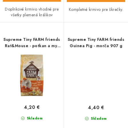
Doplnkové krmivo vhodné pre
Kompletné krmivo pre škrečky.
všetky plemená králikov
Supreme Tiny FARM friends
Supreme Tiny FARM friends
Rat&Mouse - potkan a myš
Guinea Pig - morča 907 g
907 g
4,20 €
4,40 €
Skladom
Skladom