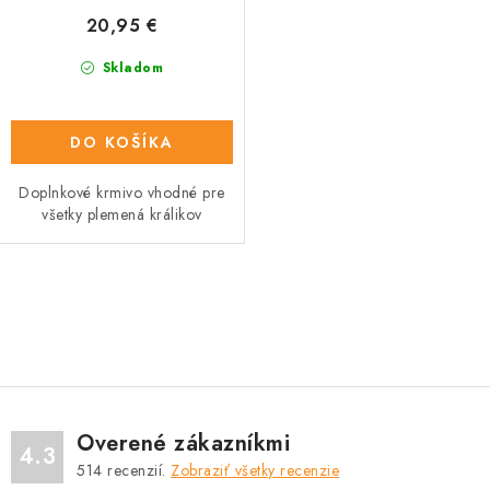
20,95 €
Skladom
DO KOŠÍKA
Doplnkové krmivo vhodné pre
všetky plemená králikov
O
v
l
á
d
Overené zákazníkmi
a
4.3
514
recenzií.
Zobraziť všetky recenzie
c