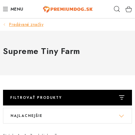
Prejsť
Hľad
na
obsah
Predávané značky
TOP 100 PRODUKTOV
NOVINKY
Supreme Tiny Farm
AKCIE
ÚTULKY
KONTAKTY
FILTROVAŤ PRODUKTY
PSY
V
R
NAJLACNEJŠIE
ý
a
MAČKY
p
d