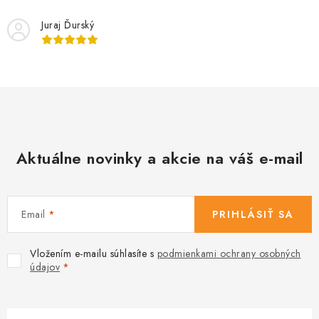
i
Juraj Ďurský
e
p
r
v
k
y
v
Aktuálne novinky a akcie na váš e-mail
ý
p
i
s
Email
PRIHLÁSIŤ SA
u
Vložením e-mailu súhlasíte s
podmienkami ochrany osobných
údajov