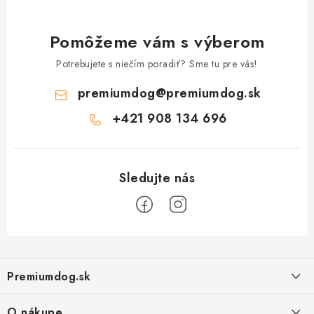
Pomôžeme vám s výberom
Potrebujete s niečím poradiť? Sme tu pre vás!
premiumdog
@
premiumdog.sk
+421 908 134 696
Z
á
Premiumdog.sk
p
ä
O nákupe