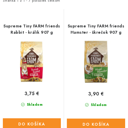
i
e
HLODAVCE
Stránka
1
z
1
-
7
položiek celkom
s
n
PAPAGÁJE
p
i
r
e
Supreme Tiny FARM friends
Supreme Tiny FARM friends
HOSPODÁRSKE ZVIERATÁ
o
p
Rabbit - králik 907 g
Hamster - škrečok 907 g
d
r
DEZINFEKČNÉ PROSTRIEDKY
u
o
k
d
VONKAJŠIE VTÁCTVO
t
u
o
k
GELOREN KĽBOVÁ VÝŽIVA
v
t
o
CHOVATEĽSKÉ POTREBY
3,75 €
3,90 €
v
Skladom
Skladom
Kontakty
Predajňa
Útulky
Bonusový program
DO KOŠÍKA
DO KOŠÍKA