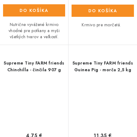
DO KOŠÍKA
DO KOŠÍKA
Nutrične vyvážené krmivo
Krmivo pre morčatá.
vhodné pre potkany a myši
všetkých tvarov a veľkostí.
Supreme Tiny FARM friends
Supreme Tiny FARM friends
Chinchilla - činčila 907 g
Guinea Pig - morča 2,5 kg
4,75 €
11,35 €