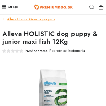
Prejsť
Hľad
na
obsah
Alleva Holistic Granule pre psov
TOP 100 PRODUKTOV
Alleva HOLISTIC dog puppy &
NOVINKY
junior maxi fish 12Kg
AKCIE
Podrobnosti hodnotenia
Neohodnotené
ÚTULKY
KONTAKTY
PSY
MAČKY