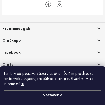
Z
á
Premiumdog.sk
p
ä
O nákupe
t
i
Doprava a platba
Facebook
e
Obchodné podmienky
PREDAJŇA:
O nás
Ochrana osobných údajov
Agromix-Š&Š s.r.o.
Tento web používa súbory cookie. Ďalším prechádzaním
Kontakty
Petőfiho 65
Vrátanie tovaru
tohto webu vyjadrujete súhlas s ich používaním. Viac
Štúrovo 943 01
Prečo nakúpiť u nás
Po-Pia - 8:00-18:00
informácií
tu
.
Reklamácie
So - 8:00-12:00
Predajňa
Nastavenie