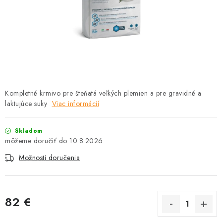
HLODAVCE
PAPAGÁJE
HOSPODÁRSKE ZVIERATÁ
DEZINFEKČNÉ PROSTRIEDKY
Kompletné krmivo pre šteňatá veľkých plemien a pre gravidné a
laktujúce suky
VONKAJŠIE VTÁCTVO
Viac informácií
GELOREN KĽBOVÁ VÝŽIVA
Skladom
10.8.2026
CHOVATEĽSKÉ POTREBY
Možnosti doručenia
Kontakty
Predajňa
Útulky
Bonusový program
82 €
Jednotková cena: