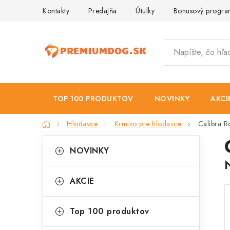
Prejsť
Kontakty
Predajňa
Útulky
Bonusový progr
na
obsah
TOP 100 PRODUKTOV
NOVINKY
AKCI
Domov
Hlodavce
Krmivo pre hlodavce
Calibra R
B
K
Preskočiť
NOVINKY
kategórie
a
o
t
č
AKCIE
e
n
g
Top 100 produktov
ý
ó