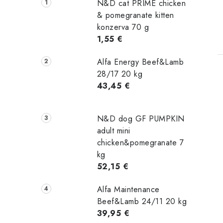
N&D cat PRIME chicken
& pomegranate kitten
konzerva 70 g
1,55 €
Alfa Energy Beef&Lamb
28/17 20 kg
43,45 €
N&D dog GF PUMPKIN
adult mini
chicken&pomegranate 7
kg
52,15 €
Alfa Maintenance
Beef&Lamb 24/11 20 kg
39,95 €