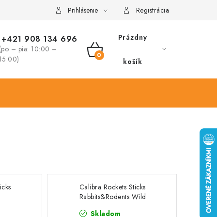
Prihlásenie
Registrácia
Prázdny
+421 908 134 696
(po – pia: 10:00 –
NÁKUPNÝ
15:00)
košík
KOŠÍK
icks
Calibra Rockets Sticks
Rabbits&Rodents Wild
0g
fruit 120g
Skladom