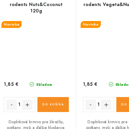
rodents Nuts&Coconut
rodents Vegeta&Nu
120g
Novinka
Novinka
1,85 €
1,85 €
Skladom
Sklado
DO KOŠÍKA
DO 
Doplnkové krmivo pre škrečky,
Doplnkové krmivo pre 
potkany, myši a ďalšie hlodavce.
potkany, myši a ďalšie 