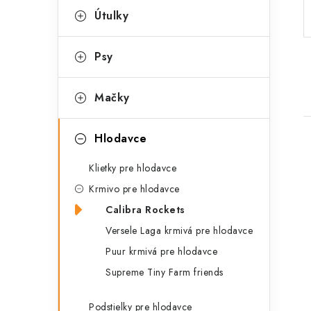
p
r
Útulky
a
i
Psy
e
n
e
Mačky
l
Hlodavce
Klietky pre hlodavce
Krmivo pre hlodavce
Calibra Rockets
i
Versele Laga krmivá pre hlodavce
Puur krmivá pre hlodavce
Supreme Tiny Farm friends
Podstielky pre hlodavce