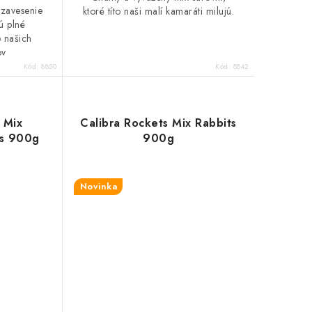
 zavesenie
ktoré títo naši malí kamaráti milujú.
sú plné
 našich
ov
Kód:
8850
Kód:
8842
 Mix
Calibra Rockets Mix Rabbits
us 900g
900g
Novinka