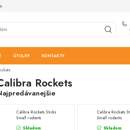
am
E
ÚTULKY
KONTAKTY
ockets
Calibra Rockets
Najpredávanejšie
Calibra Rockets Sticks
Calibra Rockets St
Small rodents
Small rodents
Vegeta&Nuts 120g
Nuts&Coconut 12
Skladom
Skladom