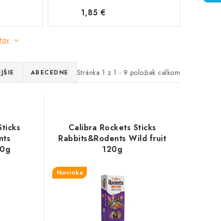
1,85 €
tov
Stránka
1
z
1
-
9
položiek celkom
JŠIE
ABECEDNE
Sticks
Calibra Rockets Sticks
nts
Rabbits&Rodents Wild fruit
20g
120g
Novinka