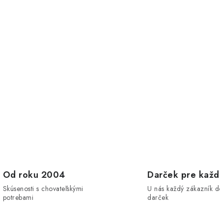
s
u
Od roku 2004
Darček pre kaž
Skúsenosti s chovateľskými
U nás každý zákazník d
potrebami
darček