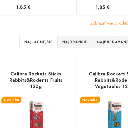
1,85 €
1,85 €
Zobraziť viac produk
R
NAJLACNEJŠIE
NAJDRAHŠIE
NAJPREDÁVANE
a
V
d
ý
e
Calibra Rockets Sticks
Calibra Rockets 
p
Rabbits&Rodents Fruits
Rabbits&Rode
n
120g
Vegetables 1
i
s
Novinka
Novinka
e
p
p
r