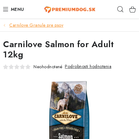
Prejsť
Hľad
na
obsah
Carnilove Granule pre psov
TOP 100 PRODUKTOV
Carnilove Salmon for Adult
NOVINKY
12kg
AKCIE
Podrobnosti hodnotenia
Neohodnotené
ÚTULKY
KONTAKTY
PSY
MAČKY