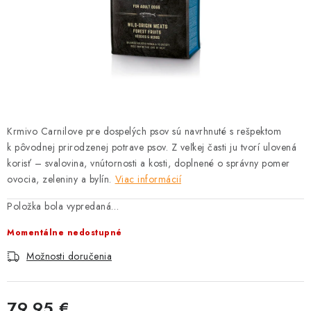
HLODAVCE
PAPAGÁJE
HOSPODÁRSKE ZVIERATÁ
DEZINFEKČNÉ PROSTRIEDKY
Krmivo Carnilove pre dospelých psov sú navrhnuté s rešpektom
VONKAJŠIE VTÁCTVO
k pôvodnej prirodzenej potrave psov. Z veľkej časti ju tvorí ulovená
korisť – svalovina, vnútornosti a kosti, doplnené o správny pomer
ovocia, zeleniny a bylín.
Viac informácií
GELOREN KĽBOVÁ VÝŽIVA
Položka bola vypredaná…
CHOVATEĽSKÉ POTREBY
Momentálne nedostupné
Možnosti doručenia
Kontakty
Predajňa
Útulky
Bonusový program
79,95 €