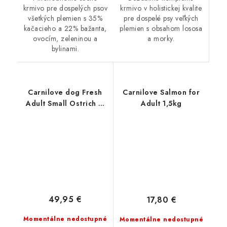
krmivo v holistickej kvalite
krmivo pre dospelých psov
pre dospelé psy veľkých
všetkých plemien s 35%
plemien s obsahom lososa
kačacieho a 22% bažanta,
a morky.
ovocím, zeleninou a
bylinami.
Carnilove dog Fresh
Carnilove Salmon for
Adult Small Ostrich &
Adult 1,5kg
lamb 6 kg
49,95 €
17,80 €
Momentálne nedostupné
Momentálne nedostupné