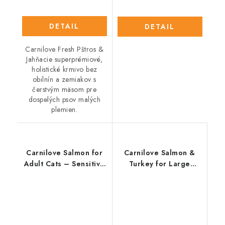
DETAIL
DETAIL
Carnilove Fresh Pštros &
Jahňacie superprémiové,
holistické krmivo bez
obilnín a zemiakov s
čerstvým mäsom pre
dospelých psov malých
plemien.
Carnilove Salmon for
Carnilove Salmon &
Adult Cats – Sensitive
Turkey for Large
& Long Hair 2kg
Breed Adult 1,5 kg