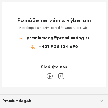
Pomôžeme vám s výberom
Potrebujete s niečím poradiť? Sme tu pre vás!
premiumdog
@
premiumdog.sk
+421 908 134 696
Z
á
Premiumdog.sk
p