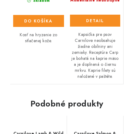
Momentálne nedostupné
Skladom
DETAIL
DO KOŠÍKA
Kapsička pre psov
Kosť na hryzenie zo
Carnilove neobsahuje
stlačenej kože.
žiadne obilniny ani
zemiaky. Receptúra Carp
je bohatá na kaprie mäso
a je doplnená o čiernu
mrkvu. Kaprie filety sú
naložené v paštéte.
Podobné produkty
Carnilove Lamb & Wild
Carnilove Salmon &