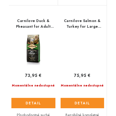
Carnilove Duck &
Carnilove Salmon &
Pheasant for Adult
Turkey for Large
12kg
Breed Adult 12 Kg
75,95 €
73,95 €
Momentálne nedostupné
Momentálne nedostupné
DETAIL
DETAIL
Bezobilné kompletné
Plnohodnotné suché