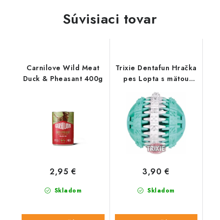
Súvisiaci tovar
Carnilove Wild Meat
Trixie Dentafun Hračka
Duck & Pheasant 400g
pes Lopta s mätou
Zeleno / Biely 6cm
2,95 €
3,90 €
Skladom
Skladom