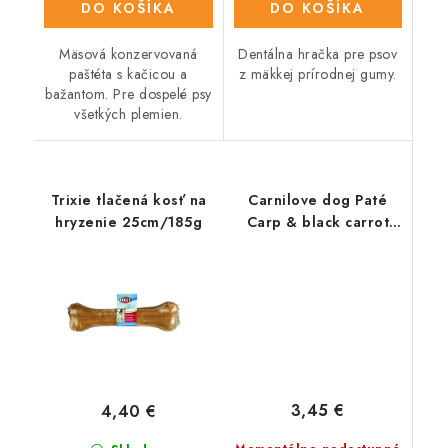
DO KOŠÍKA
DO KOŠÍKA
Mäsová konzervovaná
Dentálna hračka pre psov
paštéta s kačicou a
z mäkkej prírodnej gumy.
bažantom. Pre dospelé psy
všetkých plemien.
Trixie tlačená kosť na
Carnilove dog Paté
hryzenie 25cm/185g
Carp & black carrot
300 g
3,45 €
4,40 €