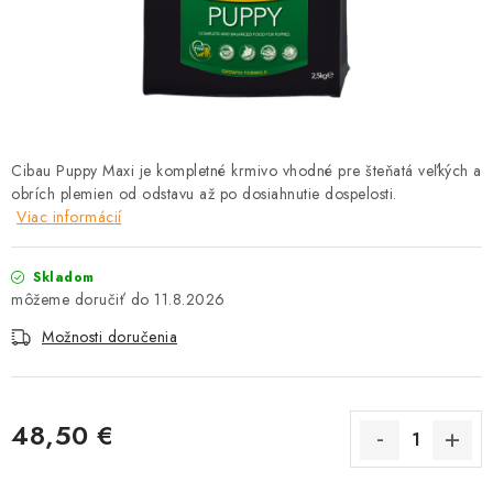
HLODAVCE
PAPAGÁJE
HOSPODÁRSKE ZVIERATÁ
Cibau Puppy Maxi je kompletné krmivo vhodné pre šteňatá veľkých a
DEZINFEKČNÉ PROSTRIEDKY
obrích plemien od odstavu až po dosiahnutie dospelosti.
Viac informácií
VONKAJŠIE VTÁCTVO
Skladom
GELOREN KĽBOVÁ VÝŽIVA
11.8.2026
Možnosti doručenia
CHOVATEĽSKÉ POTREBY
Kontakty
Predajňa
Útulky
Bonusový program
48,50 €
Jednotková cena: