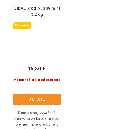
CIBAU dog puppy mini
2,5Kg
Výpredaj
15,80 €
Momentálne nedostupné
DETAIL
Kompletné, vyvážené
krmivo pre šteňatá malých
plemien, pre gravidné a