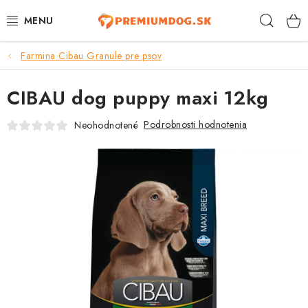
Prejsť
Hľad
na
obsah
Farmina Cibau Granule pre psov
TOP 100 PRODUKTOV
CIBAU dog puppy maxi 12kg
NOVINKY
Podrobnosti hodnotenia
Neohodnotené
AKCIE
ÚTULKY
KONTAKTY
PSY
MAČKY