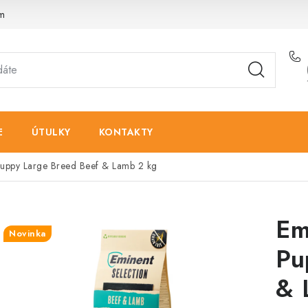
am
E
ÚTULKY
KONTAKTY
Puppy Large Breed Beef & Lamb 2 kg
Em
Novinka
Pu
& 