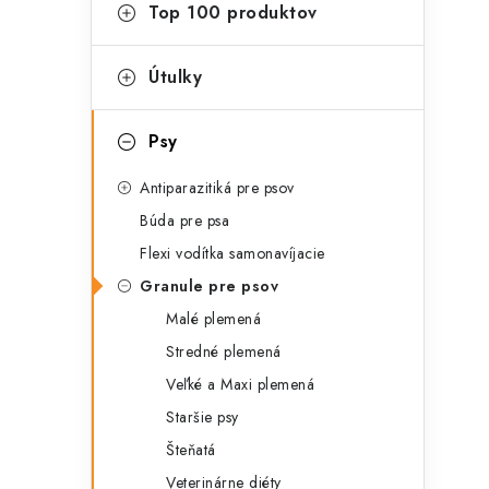
g
Top 100 produktov
ý
ó
p
r
Útulky
a
i
Psy
e
n
Antiparazitiká pre psov
e
Búda pre psa
l
Flexi vodítka samonavíjacie
Granule pre psov
Malé plemená
Stredné plemená
Veľké a Maxi plemená
Staršie psy
Šteňatá
Veterinárne diéty