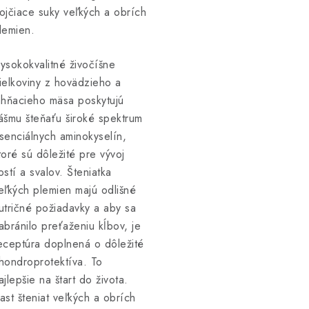
ojčiace suky veľkých a obrích
lemien.
ysokokvalitné živočíšne
ielkoviny z hovädzieho a
ahňacieho mäsa poskytujú
ášmu šteňaťu široké spektrum
senciálnych aminokyselín,
toré sú dôležité pre vývoj
ostí a svalov. Šteniatka
eľkých plemien majú odlišné
utričné požiadavky a aby sa
abránilo preťaženiu kĺbov, je
eceptúra doplnená o dôležité
hondroprotektíva. To
ajlepšie na štart do života.
ast šteniat veľkých a obrích