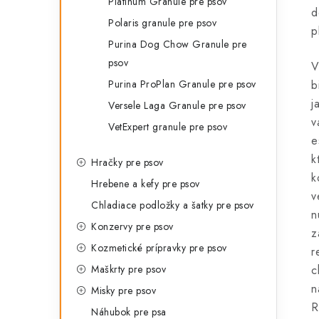
Platinum Granule pre psov
d
Polaris granule pre psov
p
Purina Dog Chow Granule pre
psov
V
Purina ProPlan Granule pre psov
b
j
Versele Laga Granule pre psov
v
VetExpert granule pre psov
e
k
Hračky pre psov
k
Hrebene a kefy pre psov
v
Chladiace podložky a šatky pre psov
n
Konzervy pre psov
z
Kozmetické prípravky pre psov
r
Maškrty pre psov
c
n
Misky pre psov
R
Náhubok pre psa