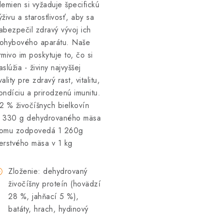
lemien si vyžaduje špecifickú
ýživu a starostlivosť, aby sa
abezpečil zdravý vývoj ich
ohybového aparátu. Naše
rmivo im poskytuje to, čo si
aslúžia - živiny najvyššej
vality pre zdravý rast, vitalitu,
ondíciu a prirodzenú imunitu.
2 % živočíšnych bielkovín
 330 g dehydrovaného mäsa
omu zodpovedá 1 260g
erstvého mäsa v 1 kg
Zloženie: dehydrovaný
živočíšny proteín (hovädzí
28 %, jahňací 5 %),
batáty, hrach, hydinový