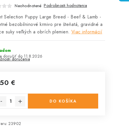
Podrobnosti hodnotenia
Neohodnotené
t Selection Puppy Large Breed - Beef & Lamb -
tné bezobilninové krmivo pre šteňatá, gravidné a
ce suky veľkých a obrích plemien.
Viac informácií
ladom
11.8.2026
žnosti doručenia
,50 €
notková cena:
DO KOŠÍKA
aru:
23902