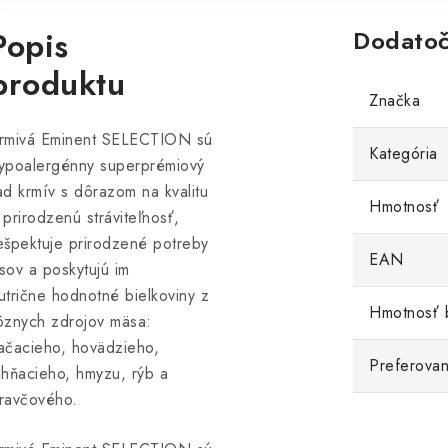
Popis
Dodatoč
produktu
Značka
rmivá Eminent SELECTION sú
Kategória
ypoalergénny superprémiový
ad krmív s dôrazom na kvalitu
Hmotnosť
 prirodzenú stráviteľnosť,
ešpektuje prirodzené potreby
EAN
sov a poskytujú im
utrične hodnotné bielkoviny z
Hmotnosť 
ôznych zdrojov mäsa:
ačacieho, hovädzieho,
Preferovan
ahňacieho, hmyzu, rýb a
ravčového.