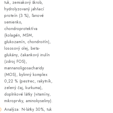
tuk, zemiakový škrob,
hydrolyzovaný jahňací
proteín (3 %), ľanové
semienko,
chondroprotektíva
(kolagén, MSM,
glukozamín, chondroitín),
lososový olej, beta-
glukány, čakankový inulín
(zdroj FOS),
mannanoligosacharidy
(MOS), bylinný komplex
0,22 % (pestrec, rakytník,
zelený čaj, kurkuma),
doplnkové látky (vitamíny,
mikroprvky, aminokyseliny).
Analýza: N-látky 30%, tuk