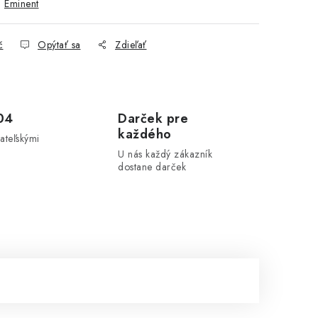
:
Eminent
č
Opýtať sa
Zdieľať
04
Darček pre
každého
ateľskými
U nás každý zákazník
dostane darček