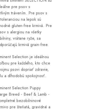
rmivá Eminent SELECTION sú
deálne pre psov s
itlivým trávením. Pre psov s
ntoleranciou na lepok sú
hodné gluten-free krmivá. Pre
sov s alergiou na všetky
bilniny, vrátane ryže, sa
dporúčajú krmivá grain-free.
minent Selection je ideálnou
oľbou pre každého, kto chce
vojmu psovi dopriať zdravie,
ilu a dlhodobú spokojnosť.
minent Selection Puppy
arge Breed - Beef & Lamb -
ompletné bezobilninové
rmivo pre šteňatá, gravidné a