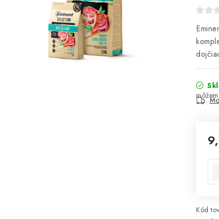
Eminen
komple
dojčia
Sk
Mo
9
Jed
Kód tov