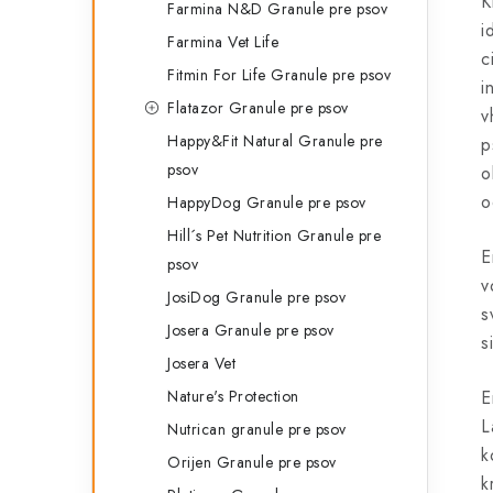
K
Farmina N&D Granule pre psov
i
Farmina Vet Life
c
Fitmin For Life Granule pre psov
i
Flatazor Granule pre psov
v
Happy&Fit Natural Granule pre
p
psov
o
o
HappyDog Granule pre psov
Hill´s Pet Nutrition Granule pre
E
psov
v
JosiDog Granule pre psov
s
Josera Granule pre psov
s
Josera Vet
Nature's Protection
E
L
Nutrican granule pre psov
k
Orijen Granule pre psov
k