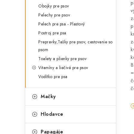
p
Obojky pre psov
v
Pelechy pre psov
z
Pelech pre psa - Plastový
p
Postroj pre psa
k
z
Prepravky,Tašky pre psov, cestovanie so
k
psom
k
Toalety a plienky pre psov
8
Vitamíny a liečivá pre psov
=
Vodítko pre psa
č
č
Mačky
Hlodavce
Papagáje