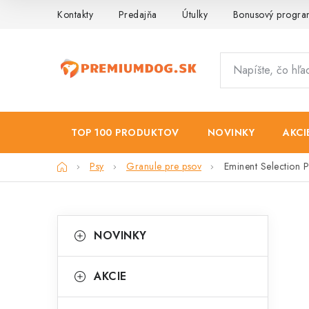
Prejsť
Kontakty
Predajňa
Útulky
Bonusový progr
na
obsah
TOP 100 PRODUKTOV
NOVINKY
AKCI
Domov
Psy
Granule pre psov
Eminent Selection 
B
K
Preskočiť
NOVINKY
kategórie
a
o
t
č
AKCIE
e
n