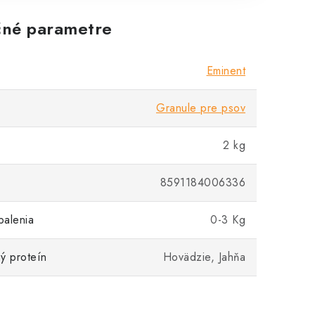
né parametre
Eminent
Granule pre psov
2 kg
8591184006336
balenia
0-3 Kg
ý proteín
Hovädzie, Jahňa