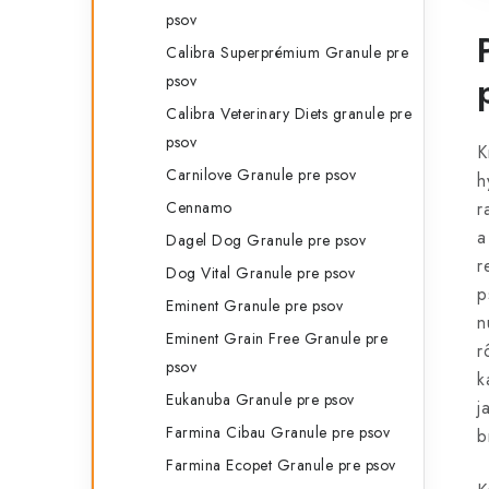
psov
Calibra Superprémium Granule pre
psov
Calibra Veterinary Diets granule pre
psov
K
Carnilove Granule pre psov
h
Cennamo
r
a
Dagel Dog Granule pre psov
r
Dog Vital Granule pre psov
p
Eminent Granule pre psov
n
Eminent Grain Free Granule pre
r
psov
k
Eukanuba Granule pre psov
j
Farmina Cibau Granule pre psov
b
Farmina Ecopet Granule pre psov