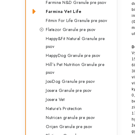
Farmina N&D Granule pre psov
d
b
Farmina Vet Life
i
Fitmin For Life Granule pre psov
(
m
Flatazor Granule pre psov
u
Happy&Fit Natural Granule pre
psov
D
V
HappyDog Granule pre psov
1
Hill´s Pet Nutrition Granule pre
6
3
psov
v
JosiDog Granule pre psov
v
k
Josera Granule pre psov
0
Josera Vet
b
z
Nature's Protection
1
Nutrican granule pre psov
h
ž
Orijen Granule pre psov
g