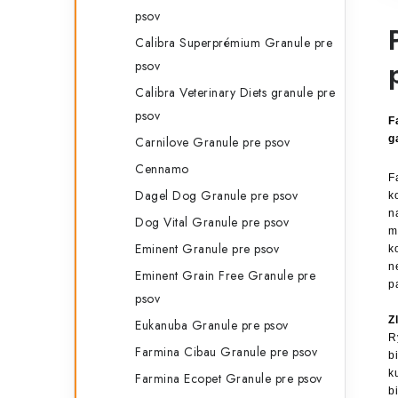
psov
Calibra Superprémium Granule pre
psov
Calibra Veterinary Diets granule pre
psov
g
Carnilove Granule pre psov
Cennamo
F
Dagel Dog Granule pre psov
k
n
Dog Vital Granule pre psov
m
Eminent Granule pre psov
k
n
Eminent Grain Free Granule pre
p
psov
Z
Eukanuba Granule pre psov
R
Farmina Cibau Granule pre psov
b
k
Farmina Ecopet Granule pre psov
b