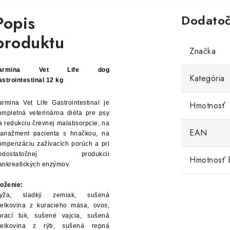
Popis
Dodatoč
produktu
Značka
Farmina Vet Life dog
Kategória
astrointestinal 12 kg
armina Vet Life Gastrointestinal je
Hmotnosť
ompletná veterinárna diéta pre psy
a redukciu črevnej malabsorpcie, na
EAN
anažment pacienta s hnačkou, na
ompenzáciu zažívacích porúch a pri
edostatočnej produkcii
Hmotnosť 
ankreatických enzýmov.
loženie:
yža, sladký zemiak, sušená
ielkovina z kuracieho mäsa, ovos,
urací tuk, sušené vajcia, sušená
ielkovina z rýb, sušená repná