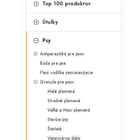
g
Top 100 produktov
ý
ó
p
r
Útulky
a
i
Psy
e
n
Antiparazitiká pre psov
e
Búda pre psa
l
Flexi vodítka samonavíjacie
Granule pre psov
Malé plemená
Stredné plemená
Veľké a Maxi plemená
Staršie psy
Šteňatá
Veterinárne diéty