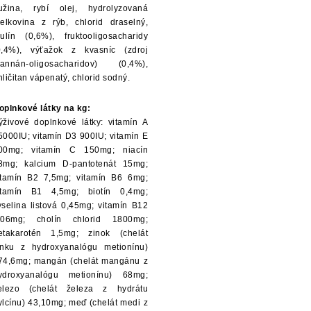
užina, rybí olej, hydrolyzovaná
ielkovina z rýb, chlorid draselný,
nulín (0,6%), fruktooligosacharidy
0,4%), výťažok z kvasníc (zdroj
annán-oligosacharidov) (0,4%),
hličitan vápenatý, chlorid sodný.
oplnkové látky na kg:
ýživové doplnkové látky: vitamín A
5000IU; vitamín D3 900IU; vitamín E
00mg; vitamín C 150mg; niacín
8mg; kalcium D-pantotenát 15mg;
itamín B2 7,5mg; vitamín B6 6mg;
itamín B1 4,5mg; biotín 0,4mg;
yselina listová 0,45mg; vitamín B12
,06mg; cholín chlorid 1800mg;
etakarotén 1,5mg; zinok (chelát
inku z hydroxyanalógu metionínu)
74,6mg; mangán (chelát mangánu z
ydroxyanalógu metionínu) 68mg;
elezo (chelát železa z hydrátu
ylcínu) 43,10mg; meď (chelát medi z