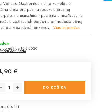
a Vet Life Gastrointestinal je kompletná
nárna diéta pre psy na redukciu črevnej
orpcie, na manažment pacienta s hnačkou, na
záciu zažívacích porúch a pri nedostatočnej
cii pankreatických enzýmov.
Viac informácií
ladom
10.8.2026
žnosti doručenia
4,90 €
notková cena:
DO KOŠÍKA
aru:
007181