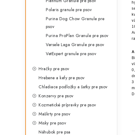
Platinum Granule pre psov
h
s
Polaris granule pre psov
k
Purina Dog Chow Granule pre
v
psov
1
A
Purina ProPlan Granule pre psov
r
Versele Laga Granule pre psov
A
VetExpert granule pre psov
B
v
Hračky pre psov
0
d
Hrebene a kefy pre psov
3
Chladiace podložky a šatky pre psov
m
D
Konzervy pre psov
Kozmetické prípravky pre psov
Maškrty pre psov
Misky pre psov
Náhubok pre psa