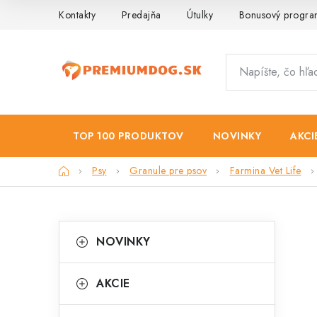
Prejsť
Kontakty
Predajňa
Útulky
Bonusový progr
na
obsah
TOP 100 PRODUKTOV
NOVINKY
AKCI
Domov
Psy
Granule pre psov
Farmina Vet Life
B
K
Preskočiť
NOVINKY
kategórie
a
o
t
č
AKCIE
e
n