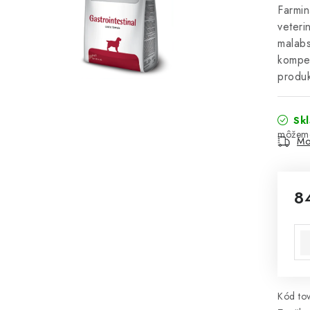
Farmin
veteri
malabs
kompen
produk
Sk
Mo
8
Jed
Kód tov