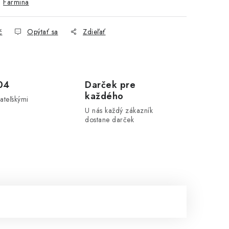
:
Farmina
č
Opýtať sa
Zdieľať
04
Darček pre
každého
ateľskými
U nás každý zákazník
dostane darček