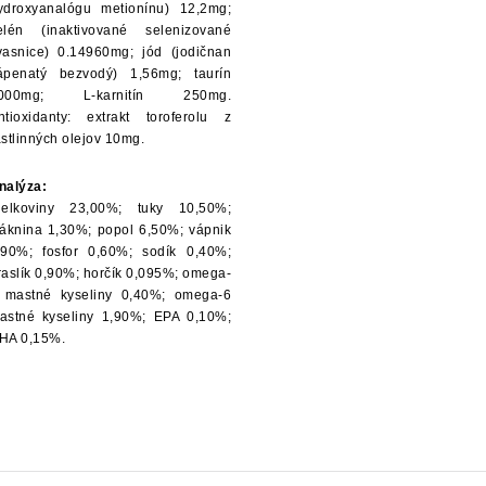
ydroxyanalógu metionínu) 12,2mg;
elén (inaktivované selenizované
vasnice) 0.14960mg; jód (jodičnan
ápenatý bezvodý) 1,56mg; taurín
000mg; L-karnitín 250mg.
ntioxidanty: extrakt toroferolu z
astlinných olejov 10mg.
nalýza:
ielkoviny 23,00%; tuky 10,50%;
láknina 1,30%; popol 6,50%; vápnik
,90%; fosfor 0,60%; sodík 0,40%;
raslík 0,90%; horčík 0,095%; omega-
 mastné kyseliny 0,40%; omega-6
astné kyseliny 1,90%; EPA 0,10%;
HA 0,15%.