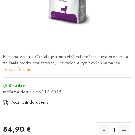
HLODAVCE
PAPAGÁJE
HOSPODÁRSKE ZVIERATÁ
DEZINFEKČNÉ PROSTRIEDKY
Farmina Vet Life Oxalate je kompletná veterinárna diéta pre psy na
zníženie tvorby oxalátových, urátových a cystínových kameňov.
VONKAJŠIE VTÁCTVO
Viac informácií
GELOREN KĽBOVÁ VÝŽIVA
Skladom
11.8.2026
CHOVATEĽSKÉ POTREBY
Možnosti doručenia
Kontakty
Predajňa
Útulky
Bonusový program
84,90 €