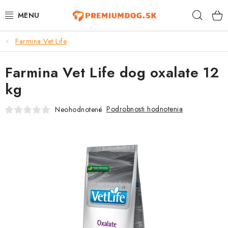
Prejsť
Hľad
na
obsah
Farmina Vet Life
TOP 100 PRODUKTOV
Farmina Vet Life dog oxalate 12
NOVINKY
kg
AKCIE
Podrobnosti hodnotenia
Neohodnotené
ÚTULKY
KONTAKTY
PSY
MAČKY