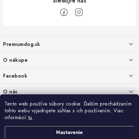
Z
á
Premiumdog.sk
p
ä
O nákupe
t
i
Doprava a platba
Facebook
e
Obchodné podmienky
PREDAJŇA:
O nás
Ochrana osobných údajov
Agromix-Š&Š s.r.o.
Tento web používa súbory cookie. Ďalším prechádzaním
Kontakty
Petőfiho 65
Vrátanie tovaru
tohto webu vyjadrujete súhlas s ich používaním. Viac
Štúrovo 943 01
Prečo nakúpiť u nás
Po-Pia - 8:00-18:00
informácií
tu
.
Reklamácie
So - 8:00-12:00
Predajňa
Nastavenie