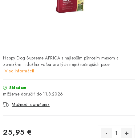
HLODAVCE
PAPAGÁJE
HOSPODÁRSKE ZVIERATÁ
DEZINFEKČNÉ PROSTRIEDKY
Happy Dog Supreme AFRICA s najlepším pštrosím mäsom a
zemiakmi - ideálna voľba pre tých najnáročnejších psov.
VONKAJŠIE VTÁCTVO
Viac informácií
GELOREN KĽBOVÁ VÝŽIVA
Skladom
11.8.2026
CHOVATEĽSKÉ POTREBY
Možnosti doručenia
Kontakty
Predajňa
Útulky
Bonusový program
25,95 €