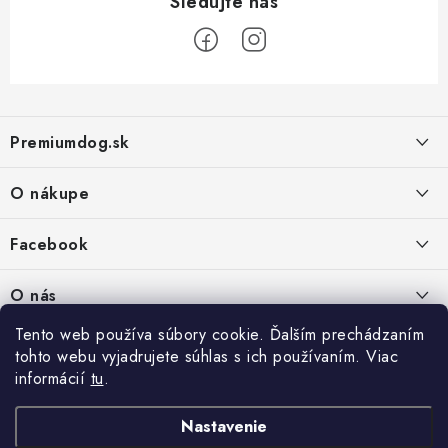
Z
á
Premiumdog.sk
p
ä
O nákupe
t
i
Doprava a platba
Facebook
e
Obchodné podmienky
PREDAJŇA:
O nás
Ochrana osobných údajov
Agromix-Š&Š s.r.o.
Tento web používa súbory cookie. Ďalším prechádzaním
Kontakty
Petőfiho 65
Vrátanie tovaru
tohto webu vyjadrujete súhlas s ich používaním. Viac
Štúrovo 943 01
Prečo nakúpiť u nás
Po-Pia - 8:00-18:00
informácií
tu
.
Reklamácie
So - 8:00-12:00
Predajňa
Nastavenie