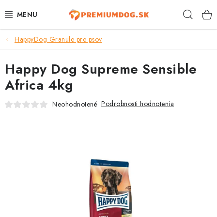
Prejsť
Hľad
na
obsah
HappyDog Granule pre psov
TOP 100 PRODUKTOV
Happy Dog Supreme Sensible
NOVINKY
Africa 4kg
AKCIE
Podrobnosti hodnotenia
Neohodnotené
ÚTULKY
KONTAKTY
PSY
MAČKY