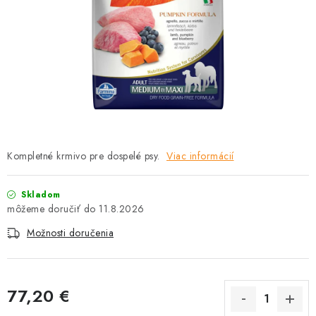
HLODAVCE
PAPAGÁJE
HOSPODÁRSKE ZVIERATÁ
DEZINFEKČNÉ PROSTRIEDKY
VONKAJŠIE VTÁCTVO
Kompletné krmivo pre dospelé psy.
Viac informácií
GELOREN KĽBOVÁ VÝŽIVA
Skladom
11.8.2026
CHOVATEĽSKÉ POTREBY
Možnosti doručenia
Kontakty
Predajňa
Útulky
Bonusový program
77,20 €
Jednotková cena: