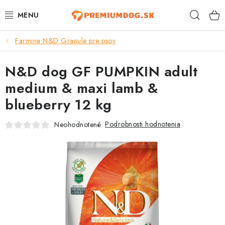
Prejsť
Hľad
na
obsah
Farmina N&D Granule pre psov
TOP 100 PRODUKTOV
N&D dog GF PUMPKIN adult
NOVINKY
medium & maxi lamb &
AKCIE
blueberry 12 kg
ÚTULKY
Podrobnosti hodnotenia
Neohodnotené
KONTAKTY
PSY
MAČKY