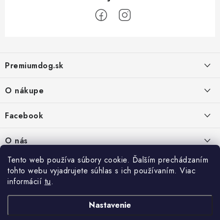
Z
á
Premiumdog.sk
p
ä
O nákupe
t
i
Doprava a platba
Facebook
e
Obchodné podmienky
PREDAJŇA:
O nás
Ochrana osobných údajov
Agromix-Š&Š s.r.o.
Tento web používa súbory cookie. Ďalším prechádzaním
Kontakty
Petőfiho 65
Vrátanie tovaru
tohto webu vyjadrujete súhlas s ich používaním. Viac
Štúrovo 943 01
Prečo nakúpiť u nás
Po-Pia - 8:00-18:00
informácií
tu
.
Reklamácie
So - 8:00-12:00
Predajňa
Nastavenie